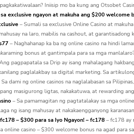
apagkakatiwalaan? Iniisip mo ba kung ang Otsobet Casi
sa exclusive ngayon at makuha ang $200 welcome 
clusive
– Sumali sa exclusive Online Casino at makuh
husay na laro, mabilis na cashout, at garantisadong ka
s77
– Naghahanap ka ba ng online casino na hindi lam
akaraming bonus at gantimpala para sa mga manlalaro?
Ang pagpapatala sa Drip ay isang mahalagang hakban
nilang paglalakbay sa digital marketing. Sa artikulong
 Sa dami ng online casinos na naglalabasan sa Pilipinas
pang masigurong ligtas, nakakatuwa, at rewarding ang
asino
– Sa pamamagitan ng pagtatalakay sa mga online 
laga ng isang mahusay at nakakaengganyong karanasan
c178 – $300 para sa Iyo Ngayon! – fc178
– fc178 ay
a online casino – $300 welcome bonus na agad para sa sl