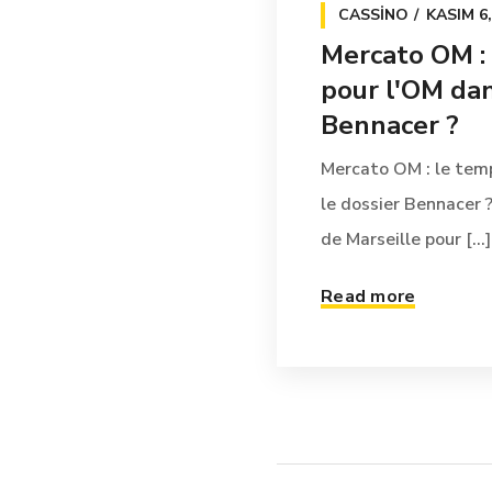
CASSINO
KASIM 6,
Mercato OM : 
pour l'OM dan
Bennacer ?
Mercato OM : le tem
le dossier Bennacer 
de Marseille pour [...]
Read more