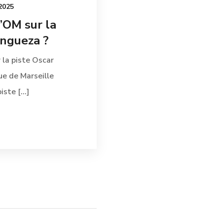
2025
CASSINO
KASIM 6, 2
’OM sur la
Mercato OM : 
ingueza ?
Gomes, Abline…
sur les pistes 
 la piste Oscar
e de Marseille
Mercato OM : Medina, 
ste [...]
point sur les pistes ma
prépare un mercato [...
Read more