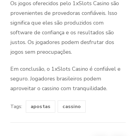
Os jogos oferecidos pelo 1xSlots Casino são
provenientes de provedoras confiáveis. Isso
significa que eles são produzidos com
software de confiança e os resultados são
justos. Os jogadores podem desfrutar dos
jogos sem preocupações.
Em conclusão, o 1xSlots Casino é confiável e
seguro. Jogadores brasileiros podem
aproveitar o cassino com tranquilidade.
Tags:
apostas
cassino