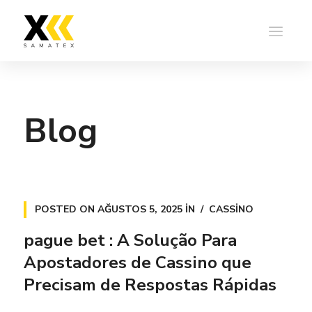
Blog
POSTED ON
AĞUSTOS 5, 2025
IN
CASSINO
pague bet : A Solução Para
Apostadores de Cassino que
Precisam de Respostas Rápidas