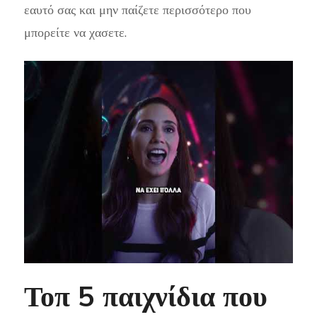
εαυτό σας και μην παίζετε περισσότερο που
μπορείτε να χασετε.
Τοπ 5 παιχνίδια που