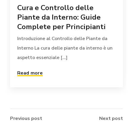
Cura e Controllo delle
Piante da Interno: Guide
Complete per Principianti
Introduzione al Controllo delle Piante da
Interno La cura delle piante da interno è un
aspetto essenziale [...]
Read more
Previous post
Next post