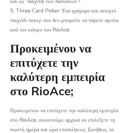
και ως “παιχνίδι των δασκάλων”!
5. Three Card Poker: Ένα γρήγορο και ανοιχτό
παιχνίδι ποκερ που δεν μπορείτε να πάρετε αμπλα
από τον κόσμο του RioAce.
Προκειμένου να
επιτύχετε την
καλύτερη εμπειρία
στο RioAce;
Προκειμένου να επιτύχετε την καλύτερη εμπειρία
στο RioAce, συνιστούμε αρχικά να επιλέξετε τη
σωστή ημέρα και ώρα επισκέψεως. Συνήθως, τα