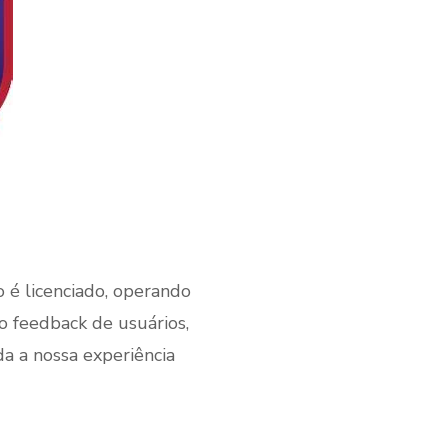
 é licenciado, operando
o feedback de usuários,
a a nossa experiência