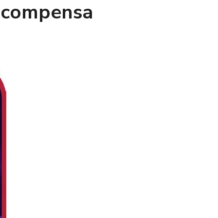
Recompensa