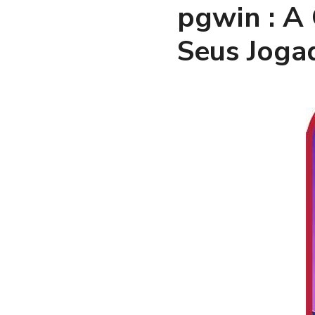
pgwin : A
Seus Joga