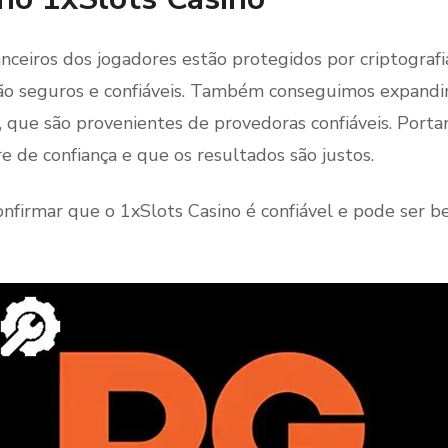
anceiros dos jogadores estão protegidos por criptogra
ão seguros e confiáveis. Também conseguimos expandir
, que são provenientes de provedoras confiáveis. Port
 de confiança e que os resultados são justos.
nfirmar que o 1xSlots Casino é confiável e pode ser 