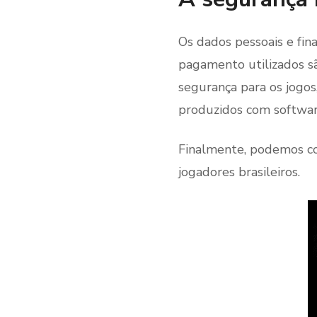
Os dados pessoais e fin
pagamento utilizados s
segurança para os jogos
produzidos com software
Finalmente, podemos co
jogadores brasileiros.