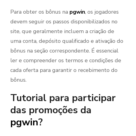
Para obter os bônus na
pgwin
, os jogadores
devem seguir os passos disponibilizados no
site, que geralmente incluem a criação de
uma conta, depósito qualificado e ativação do
bônus na seção correspondente. É essencial
ler e compreender os termos e condições de
cada oferta para garantir o recebimento do
bônus.
Tutorial para participar
das promoções da
pgwin
?