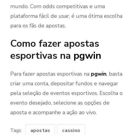
mundo. Com odds competitivas e uma
plataforma fácil de usar, é uma ótima escolha
para os fãs de apostas.
Como fazer apostas
esportivas na
pgwin
Para fazer apostas esportivas na
pgwin
, basta
criar uma conta, depositar fundos e navegar
pela seleção de eventos esportivos. Escolha o
evento desejado, selecione as opções de
aposta e acompanhe a ação ao vivo.
Tags:
apostas
cassino