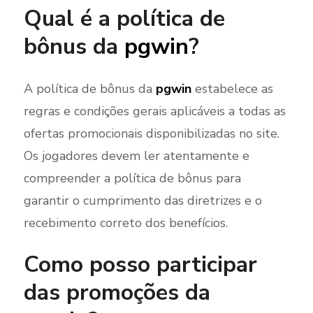
Qual é a política de
bônus da
pgwin
?
A política de bônus da
pgwin
estabelece as
regras e condições gerais aplicáveis a todas as
ofertas promocionais disponibilizadas no site.
Os jogadores devem ler atentamente e
compreender a política de bônus para
garantir o cumprimento das diretrizes e o
recebimento correto dos benefícios.
Como posso participar
das promoções da