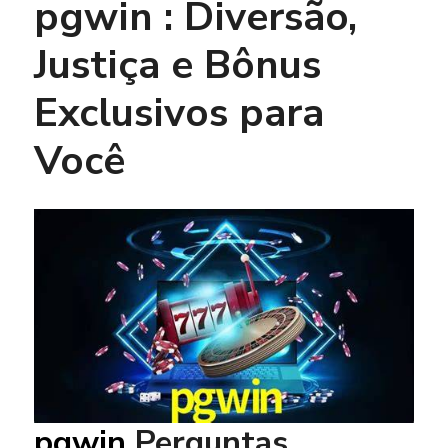
pgwin : Diversão,
Justiça e Bônus
Exclusivos para
Você
pgwin
Perguntas