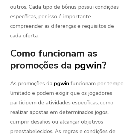
outros. Cada tipo de bônus possui condições
específicas, por isso é importante
compreender as diferenças e requisitos de
cada oferta.
Como funcionam as
promoções da
pgwin
?
As promoções da
pgwin
funcionam por tempo
limitado e podem exigir que os jogadores
participem de atividades específicas, como
realizar apostas em determinados jogos,
cumprir desafios ou alcançar objetivos
preestabelecidos. As regras e condições de