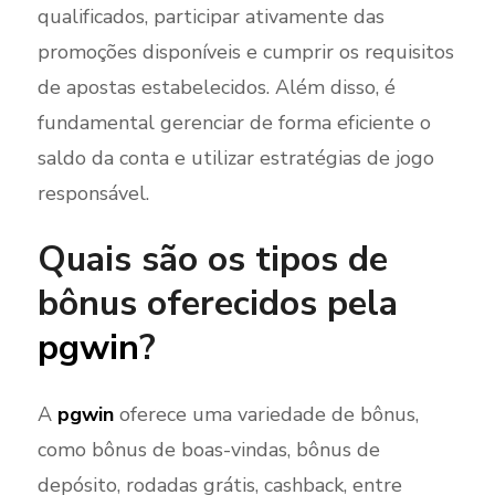
qualificados, participar ativamente das
promoções disponíveis e cumprir os requisitos
de apostas estabelecidos. Além disso, é
fundamental gerenciar de forma eficiente o
saldo da conta e utilizar estratégias de jogo
responsável.
Quais são os tipos de
bônus oferecidos pela
pgwin
?
A
pgwin
oferece uma variedade de bônus,
como bônus de boas-vindas, bônus de
depósito, rodadas grátis, cashback, entre