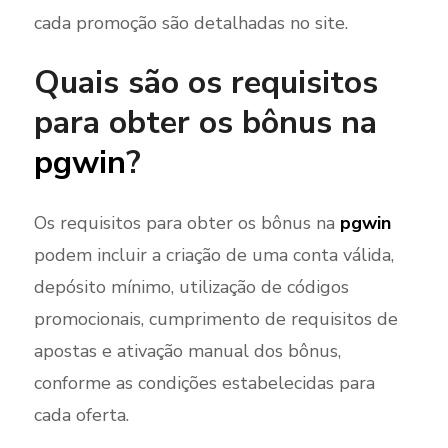
cada promoção são detalhadas no site.
Quais são os requisitos
para obter os bônus na
pgwin
?
Os requisitos para obter os bônus na
pgwin
podem incluir a criação de uma conta válida,
depósito mínimo, utilização de códigos
promocionais, cumprimento de requisitos de
apostas e ativação manual dos bônus,
conforme as condições estabelecidas para
cada oferta.