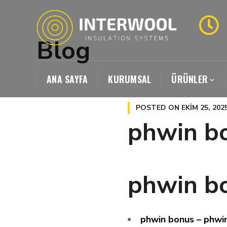
Blog
ANA SAYFA
KURUMSAL
ÜRÜNLER
POSTED ON
EKIM 25, 202
phwin b
phwin b
phwin bonus – phwi