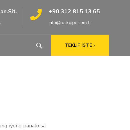
an.Sit.
+90 312 815 13 65
a
info@rockpipe.com.tr
TEKLİF İSTE
ng iyong panalo sa