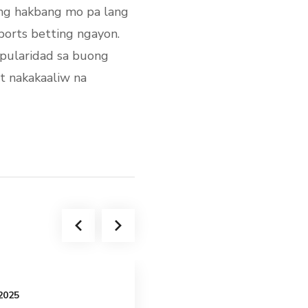
ng hakbang mo pa lang
sports betting ngayon.
opularidad sa buong
t nakakaaliw na
2025
CASSINO
KASIM 6, 2