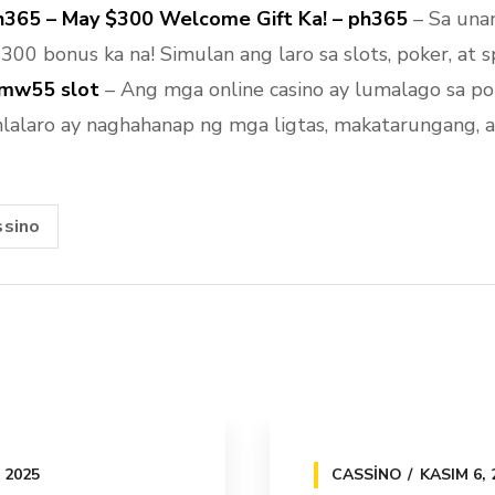
h365 – May $300 Welcome Gift Ka! – ph365
– Sa una
300 bonus ka na! Simulan ang laro sa slots, poker, at 
bmw55 slot
– Ang mga online casino ay lumalago sa p
alaro ay naghahanap ng mga ligtas, makatarungang, a
ssino
 2025
CASSINO
KASIM 6, 