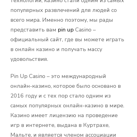
технологий, казино стали одним из самых
популярных развлечений для людей со
всего мира. Именно поэтому, мы рады
представить вам
pin up
Casino –
официальный сайт, где вы можете играть
в онлайн казино и получать массу
удовольствия.
Pin Up Casino – это международный
онлайн-казино, которое было основано в
2016 году и с тех пор стало одним из
самых популярных онлайн-казино в мире.
Казино имеет лицензию на проведение
игр в интернете, выдана в Куртрахе,
Мальте, и является членом ассоциации