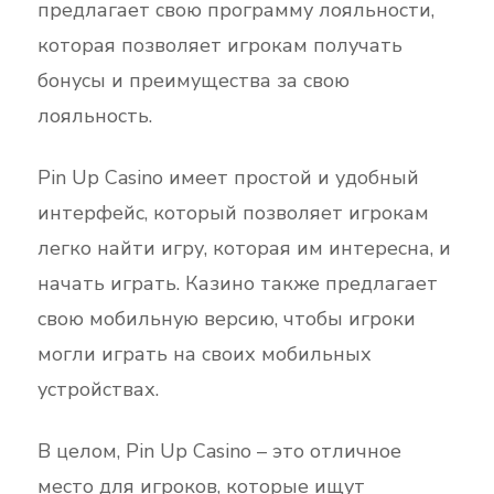
предлагает свою программу лояльности,
которая позволяет игрокам получать
бонусы и преимущества за свою
лояльность.
Pin Up Casino имеет простой и удобный
интерфейс, который позволяет игрокам
легко найти игру, которая им интересна, и
начать играть. Казино также предлагает
свою мобильную версию, чтобы игроки
могли играть на своих мобильных
устройствах.
В целом, Pin Up Casino – это отличное
место для игроков, которые ищут