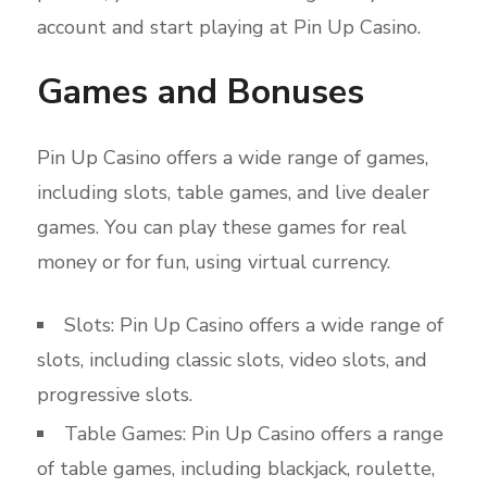
account and start playing at Pin Up Casino.
Games and Bonuses
Pin Up Casino offers a wide range of games,
including slots, table games, and live dealer
games. You can play these games for real
money or for fun, using virtual currency.
Slots: Pin Up Casino offers a wide range of
slots, including classic slots, video slots, and
progressive slots.
Table Games: Pin Up Casino offers a range
of table games, including blackjack, roulette,