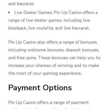
and baccarat.
Live Dealer Games: Pin Up Casino offers a
range of live dealer games, including live
blackjack, live roulette, and live baccarat.
Pin Up Casino also offers a range of bonuses,
including welcome bonuses, deposit bonuses,
and free spins. These bonuses can help you to
increase your chances of winning and to make
the most of your gaming experience.
Payment Options
Pin Up Casino offers a range of payment