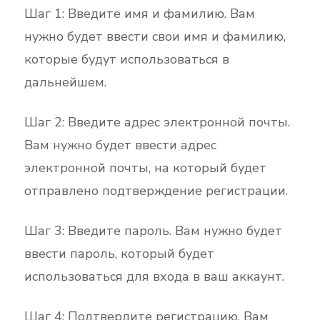
Шаг 1: Введите имя и фамилию. Вам
нужно будет ввести свои имя и фамилию,
которые будут использоваться в
дальнейшем.
Шаг 2: Введите адрес электронной почты.
Вам нужно будет ввести адрес
электронной почты, на который будет
отправлено подтверждение регистрации.
Шаг 3: Введите пароль. Вам нужно будет
ввести пароль, который будет
использоваться для входа в ваш аккаунт.
Шаг 4: Подтвердите регистрацию. Вам