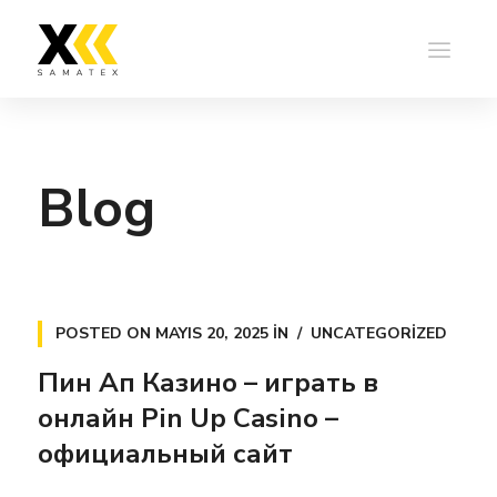
Blog
POSTED ON
MAYIS 20, 2025
IN
UNCATEGORIZED
Пин Ап Казино – играть в
онлайн Pin Up Casino –
официальный сайт