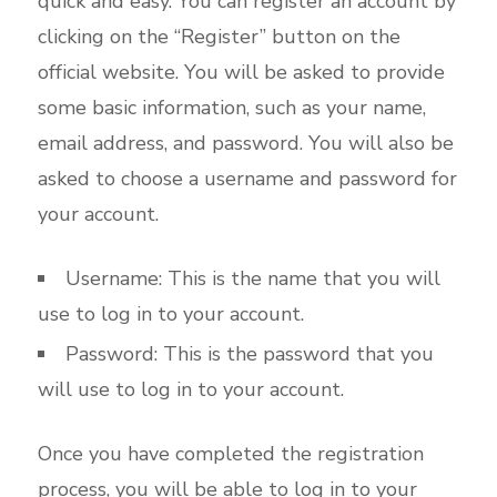
quick and easy. You can register an account by
clicking on the “Register” button on the
official website. You will be asked to provide
some basic information, such as your name,
email address, and password. You will also be
asked to choose a username and password for
your account.
Username: This is the name that you will
use to log in to your account.
Password: This is the password that you
will use to log in to your account.
Once you have completed the registration
process, you will be able to log in to your