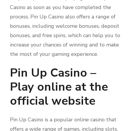
Casino as soon as you have completed the
process. Pin Up Casino also offers a range of
bonuses, including welcome bonuses, deposit
bonuses, and free spins, which can help you to
increase your chances of winning and to make
the most of your gaming experience.
Pin Up Casino –
Play online at the
official website
Pin Up Casino is a popular online casino that
offers a wide range of games, including slots,