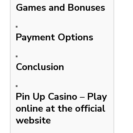
Games and Bonuses
Payment Options
Conclusion
Pin Up Casino – Play
online at the official
website