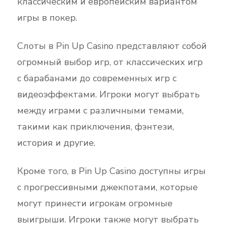
классическим и европейским вариантом
игры в покер.
Слоты в Pin Up Casino представляют собой
огромный выбор игр, от классических игр
с барабанами до современных игр с
видеоэффектами. Игроки могут выбрать
между играми с различными темами,
такими как приключения, фэнтези,
история и другие.
Кроме того, в Pin Up Casino доступны игры
с прогрессивными джекпотами, которые
могут принести игрокам огромные
выигрыши. Игроки также могут выбрать