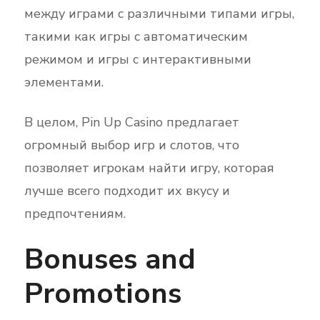
между играми с различными типами игры,
такими как игры с автоматическим
режимом и игры с интерактивными
элементами.
В целом, Pin Up Casino предлагает
огромный выбор игр и слотов, что
позволяет игрокам найти игру, которая
лучше всего подходит их вкусу и
предпочтениям.
Bonuses and
Promotions