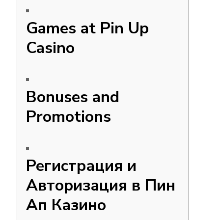
Games at Pin Up
Casino
Bonuses and
Promotions
Регистрация и
Авторизация в Пин
Ап Казино