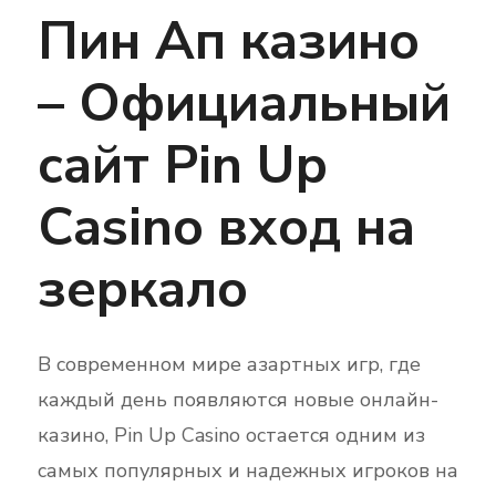
Пин Ап казино
– Официальный
сайт Pin Up
Casino вход на
зеркало
В современном мире азартных игр, где
каждый день появляются новые онлайн-
казино, Pin Up Casino остается одним из
самых популярных и надежных игроков на