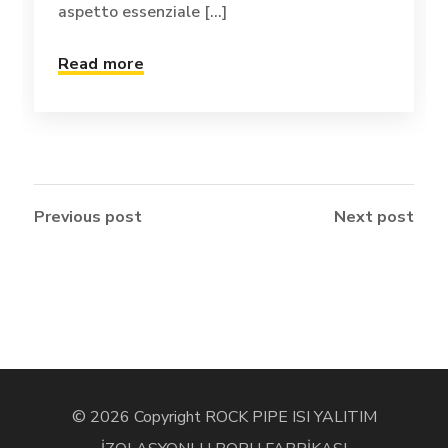
aspetto essenziale [...]
Read more
Previous post
Next post
© 2026 Copyright ROCK PIPE ISI YALITIM