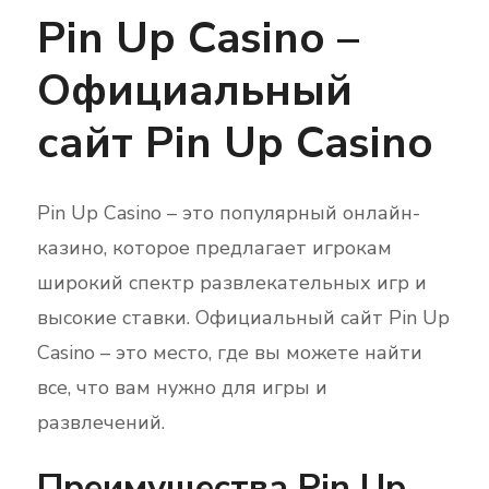
Pin Up Casino –
Официальный
сайт Pin Up Casino
Pin Up Casino – это популярный онлайн-
казино, которое предлагает игрокам
широкий спектр развлекательных игр и
высокие ставки. Официальный сайт Pin Up
Casino – это место, где вы можете найти
все, что вам нужно для игры и
развлечений.
Преимущества Pin Up