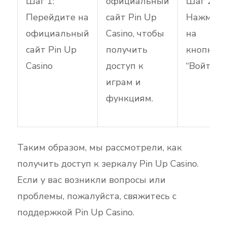
Шаг 1:
официальный
Шаг 2:
Перейдите на
сайт Pin Up
Нажмит
официальный
Casino, чтобы
на
сайт Pin Up
получить
кнопку
Casino
доступ к
“Войти”
играм и
функциям.
Таким образом, мы рассмотрели, как
получить доступ к зеркалу Pin Up Casino.
Если у вас возникли вопросы или
проблемы, пожалуйста, свяжитесь с
поддержкой Pin Up Casino.