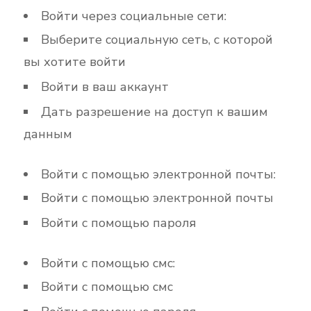
Войти через социальные сети:
Выберите социальную сеть, с которой
вы хотите войти
Войти в ваш аккаунт
Дать разрешение на доступ к вашим
данным
Войти с помощью электронной почты:
Войти с помощью электронной почты
Войти с помощью пароля
Войти с помощью смс:
Войти с помощью смс