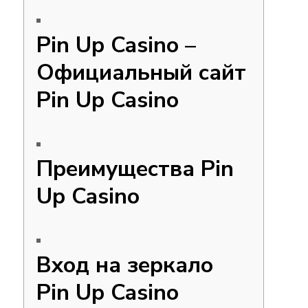
Pin Up Casino –
Официальный сайт
Pin Up Casino
Преимущества Pin
Up Casino
Вход на зеркало
Pin Up Casino