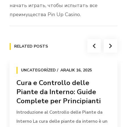
начать играть, чтобы испытать все
преимущества Pin Up Casino.
RELATED POSTS
UNCATEGORIZED
ARALIK 16, 2025
Cura e Controllo delle
Piante da Interno: Guide
Complete per Principianti
Introduzione al Controllo delle Piante da
Interno La cura delle piante da interno è un