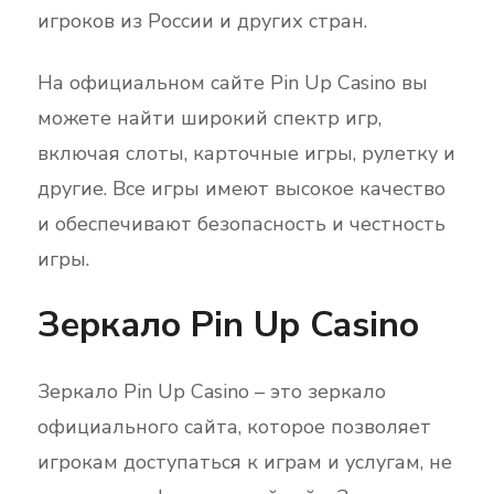
игроков из России и других стран.
На официальном сайте Pin Up Casino вы
можете найти широкий спектр игр,
включая слоты, карточные игры, рулетку и
другие. Все игры имеют высокое качество
и обеспечивают безопасность и честность
игры.
Зеркало Pin Up Casino
Зеркало Pin Up Casino – это зеркало
официального сайта, которое позволяет
игрокам доступаться к играм и услугам, не