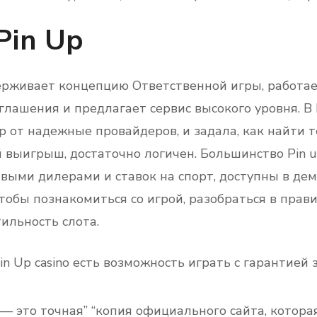
Pin Up
ерживает концепцию Ответственной игры, работае
лашения и предлагает сервис высокого уровня. В P
р от надежные провайдеров, и задала, как найти т
выигрыш, достаточно логичен. Большинство Pin u
выми дилерами и ставок на спорт, доступны в де
тобы познакомиться со игрой, разобраться в прав
ильность слота.
in Up casino есть возможность играть с гарантие
— это точная” “копия официального сайта, которая