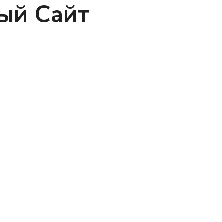
ый Сайт