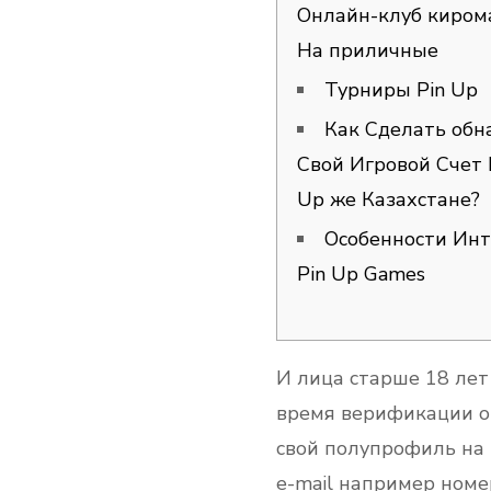
Онлайн-клуб киром
На приличные
Турниры Pin Up
Как Сделать обн
Свой Игровой Счет 
Up же Казахстане?
Особенности Ин
Pin Up Games
И лица старше 18 лет 
время верификации он
свой полупрофиль на 
e-mail например номе