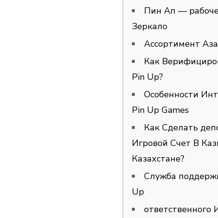
Пин Ап — рабоче
Зеркало
Ассортимент Аз
Как Верифициро
Pin Up?
Особенности Ин
Pin Up Games
Как Сделать деп
Игровой Счет В Каз
Казахстане?
Служба поддержк
Up
ответственного 