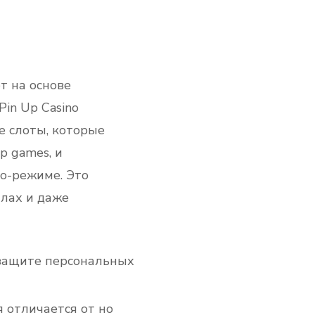
т на основе
in Up Casino
е слоты, которые
p games, и
мо-режиме. Это
илах и даже
й защите персональных
 отличается от но