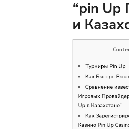
“pin Up
и Казах
Conte
Турниры Pin Up
Как Быстро Выв
Сравнение изве
Игровых Провайдер
Up в Казахстане”
Как Зарегистрир
Казино Pin Up Casin