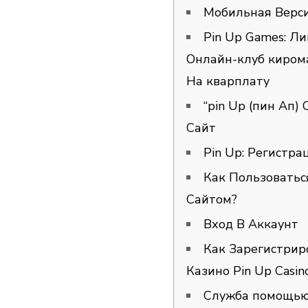
Мобильная Верси
Pin Up Games: Л
Онлайн-клуб киром
На кварплату
“pin Up (пин Ап
Сайт
Pin Up: Регистра
Как Пользоватьс
Сайтом?
Вход В Аккаунт
Как Зарегистрир
Казино Pin Up Casin
Служба помощью 