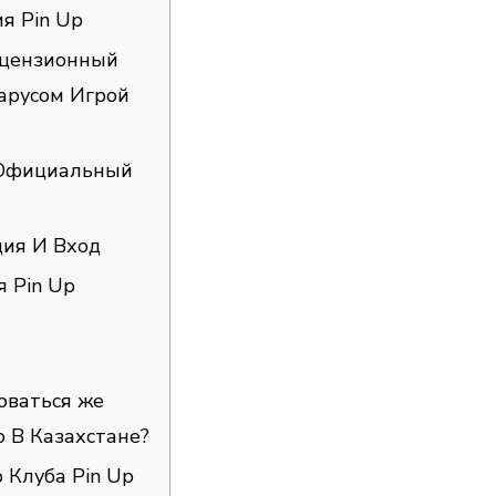
я Pin Up
ицензионный
арусом Игрой
) Официальный
ция И Вход
я Pin Up
оваться же
o В Казахстане?
Клуба Pin Up