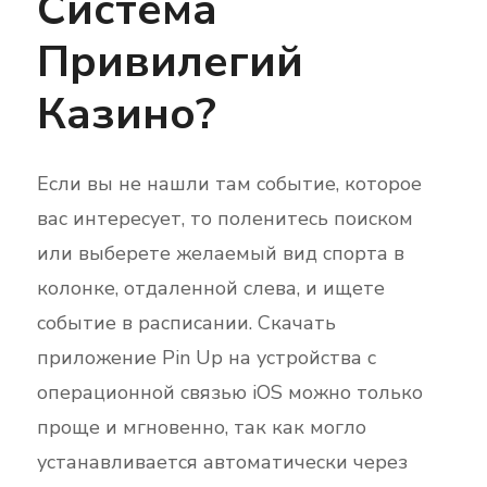
Система
Привилегий
Казино?
Если вы не нашли там событие, которое
вас интересует, то поленитесь поиском
или выберете желаемый вид спорта в
колонке, отдаленной слева, и ищете
событие в расписании. Скачать
приложение Pin Up на устройства с
операционной связью iOS можно только
проще и мгновенно, так как могло
устанавливается автоматически через