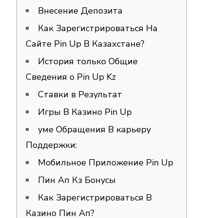
Внесение Депозита
Как Зарегистрироваться На
Сайте Pin Up В Казахстане?
История только Общие
Сведения о Pin Up Kz
Ставки в Результат
Игры В Казино Pin Up
уме Обращения В карьеру
Поддержки:
Мобильное Приложение Pin Up
Пин Ап Кз Бонусы
Как Зарегистрироваться В
Казино Пин Ап?