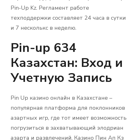
Pin-Up Kz. Регламент работе
техподдержки составляет 24 часа в сутки
и 7 несколькс в неделю.
Pin-up 634
Казахстан: Вход и
Учетную Запись
Pin Up казино онлайн в Казахстане –
популярная платформа для поклонников
азартных игр, где тот имеет возможность
погрузиться в захватывающий элодриан
азарта и развлечений. Казино Пин Ап Кз