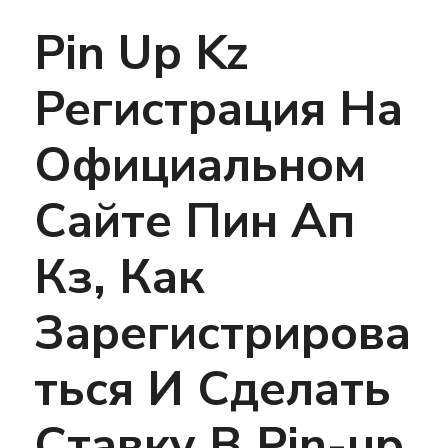
Pin Up Kz
Регистрация На
Официальном
Сайте Пин Ап
Кз, Как
Зарегистрирова
ться И Сделать
Ставку В Pin-up