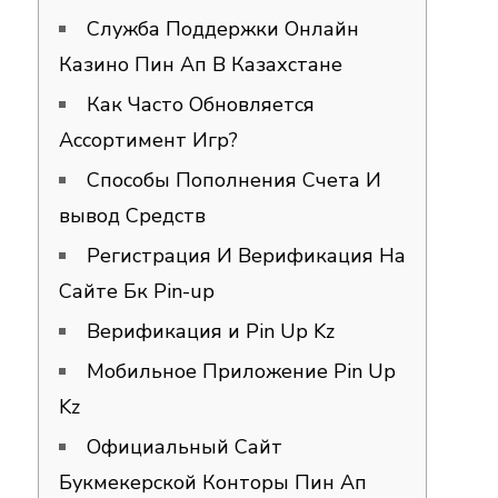
Служба Поддержки Онлайн
Казино Пин Ап В Казахстане
Как Часто Обновляется
Ассортимент Игр?
Способы Пополнения Счета И
вывод Средств
Регистрация И Верификация На
Сайте Бк Pin-up
Верификация и Pin Up Kz
Мобильное Приложение Pin Up
Kz
Официальный Сайт
Букмекерской Конторы Пин Ап