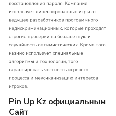
восстановления пароля. Компания
использует лицензированные игры от
ведущее разработчиков программного
недискриминационных, которые проходят
строгие проверки на беззаветную и
случайность оптимистических. Кроме того,
казино использует специальные
алгоритмы и технологии, того
гарантировать честность игрового
процесса и мексиканизацию интересов
игроков.
Pin Up Kz официальным
Сайт