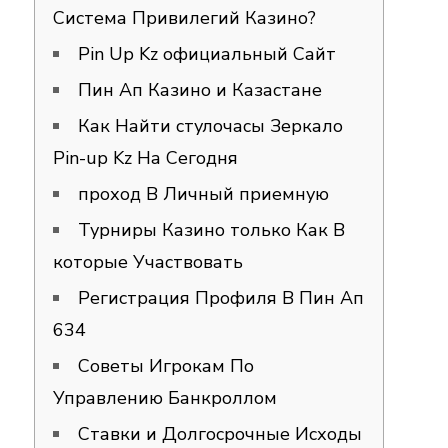
Система Привилегий Казино?
Pin Up Kz официальный Сайт
Пин Ап Казино и Казастане
Как Найти стулочасы Зеркало
Pin-up Kz На Сегодня
проход В Личный приемную
Турниры Казино только Как В
которые Участвовать
Регистрация Профиля В Пин Ап
634
Советы Игрокам По
Управлению Банкроллом
Ставки и Долгосрочные Исходы