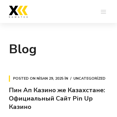
Blog
POSTED ON
NISAN 29, 2025
IN
UNCATEGORIZED
Пин Ап Казино же Казахстане:
Официальный Сайт Pin Up
Казино