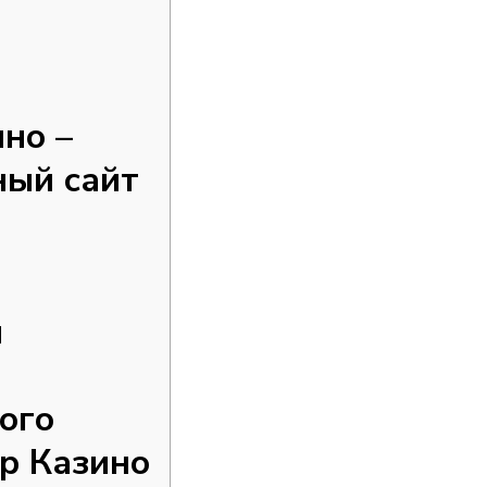
ино –
ый сайт
и
ого
Up Казино