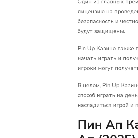
Один из главных преи
лицензию на проведен
безопасность и честн
будут защищены.
Pin Up Казино также 
начать играть и полу
игроки могут получать
В целом, Pin Up Кази
способ играть на день
насладиться игрой и 
Пин Ап К