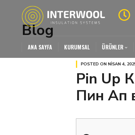
Blog
ANA SAYFA
KURUMSAL
ÜRÜNLER
POSTED ON
NISAN 4, 202
Pin Up 
Пин Ап 