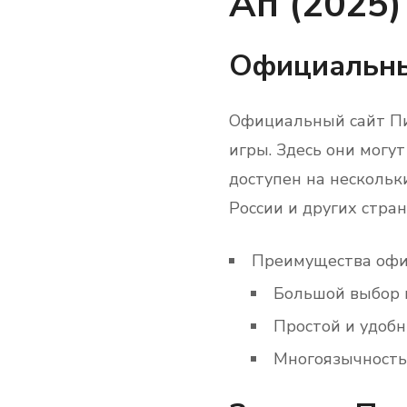
Ап (2025)
Официальны
Официальный сайт Пин
игры. Здесь они могут
доступен на нескольк
России и других стран
Преимущества офи
Большой выбор 
Простой и удоб
Многоязычность