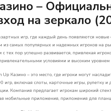
Казино – Официаль
вход на зеркало (2
зартных игр, где каждый день появляются новые 
м из самых популярных и надежных игроков на р
и с тех пор успешно развивается, привлекая игрок
 привлекательными условиями и высоким уровнем 
Up Казино – это место, где игроки могут насладит
0 игр, включая слоты, карточные игры, рулетку и 
ции. Компания предлагает игрокам широкий спект
ючая мобильные приложения, приложения для план