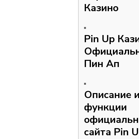
Казино
Pin Up Каз
Официальн
Пин Ап
Описание 
функции
официальн
сайта Pin 