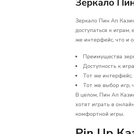
Зеркало Пин
Зеркало Пин Ап Казин
доступаться к играм,
же интерфейс, что и 
Преимущества зерк
Доступность к игр
Тот же интерфейс,
Тот же выбор игр, 
В целом, Пин Ап Кази
хотят играть в онлай
комфортной игры.
Pin Up К