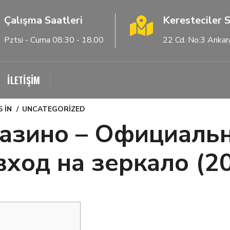
Çalışma Saatleri
Keresteciler S
Pztsi - Cuma 08:30 - 18.00
22 Cd. No:3 Ankar
İLETİŞİM
5
IN
UNCATEGORIZED
Казино – Официаль
вход на зеркало (2