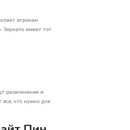
воляет игрокам
. Зеркало имеет тот
ут развлечения и
 все, что нужно для
сайт Пин