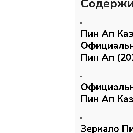
Содерж
Пин Ап Каз
Официальн
Пин Ап (20
Официальн
Пин Ап Ка
Зеркало П