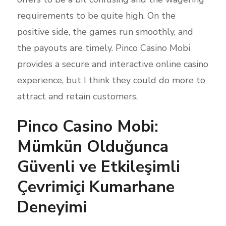
requirements to be quite high. On the
positive side, the games run smoothly, and
the payouts are timely. Pinco Casino Mobi
provides a secure and interactive online casino
experience, but I think they could do more to
attract and retain customers.
Pinco Casino Mobi:
Mümkün Olduğunca
Güvenli ve Etkileşimli
Çevrimiçi Kumarhane
Deneyimi