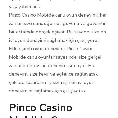
yaşayabilirsiniz.
Pinco Casino Mobi’de canlı oyun deneyimi, her
zaman size sunduğumuz güvenli ve güvenilir
bir ortamda gerçekleşiyor. Bu sayede, size en
iyi oyun deneyimi sağlamak için çalışıyoruz.
Etkileşimli oyun deneyimi, Pinco Casino
Mobi’de canlı oyunlar sayesinde, size gerçek
zamanlı bir casino deneyimi sunuyor. Bu
deneyim, size keyif ve eğlence sağlayacak
şekilde tasarlanmış, sizin için en iyi oyun
deneyimini sağlamak için çalışıyoruz.
Pinco Casino