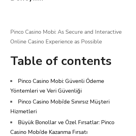
Pinco Casino Mobi: As Secure and Interactive
Online Casino Experience as Possible
Table of contents
Pinco Casino Mobi: Güvenli Ödeme
Yöntemleri ve Veri Güvenliği
Pinco Casino Mobi’de Sınırsız Müşteri
Hizmetleri
Büyük Bonollar ve Özel Fırsatlar: Pinco
Casino Mobi’de Kazanma Fırsatı