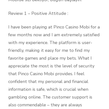
Review 1 – Positive Attitude :
I have been playing at Pinco Casino Mobi for a
few months now and I am extremely satisfied
with my experience. The platform is user-
friendly, making it easy for me to find my
favorite games and place my bets. What I
appreciate the most is the level of security
that Pinco Casino Mobi provides. I feel
confident that my personal and financial
information is safe, which is crucial when
gambling online. The customer support is
also commendable – they are always