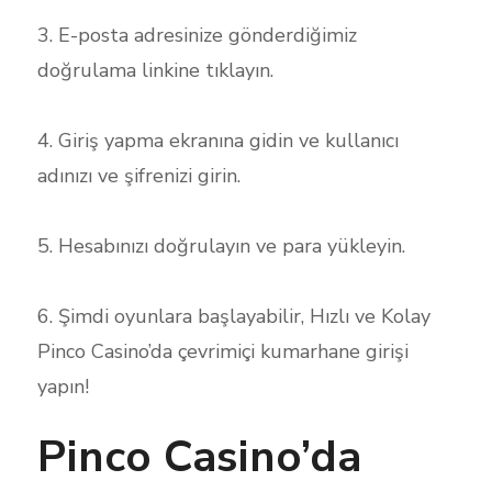
3. E-posta adresinize gönderdiğimiz
doğrulama linkine tıklayın.
4. Giriş yapma ekranına gidin ve kullanıcı
adınızı ve şifrenizi girin.
5. Hesabınızı doğrulayın ve para yükleyin.
6. Şimdi oyunlara başlayabilir, Hızlı ve Kolay
Pinco Casino’da çevrimiçi kumarhane girişi
yapın!
Pinco Casino’da