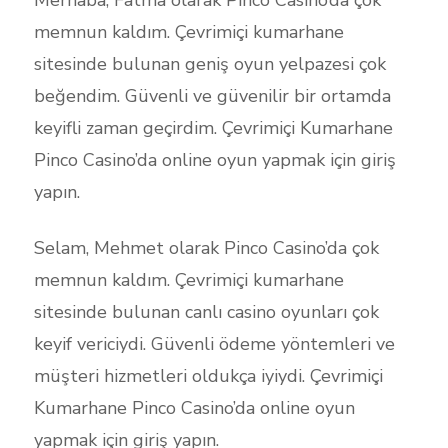
Merhaba, Fatma olarak Pinco Casino’da çok
memnun kaldım. Çevrimiçi kumarhane
sitesinde bulunan geniş oyun yelpazesi çok
beğendim. Güvenli ve güvenilir bir ortamda
keyifli zaman geçirdim. Çevrimiçi Kumarhane
Pinco Casino’da online oyun yapmak için giriş
yapın.
Selam, Mehmet olarak Pinco Casino’da çok
memnun kaldım. Çevrimiçi kumarhane
sitesinde bulunan canlı casino oyunları çok
keyif vericiydi. Güvenli ödeme yöntemleri ve
müşteri hizmetleri oldukça iyiydi. Çevrimiçi
Kumarhane Pinco Casino’da online oyun
yapmak için giriş yapın.