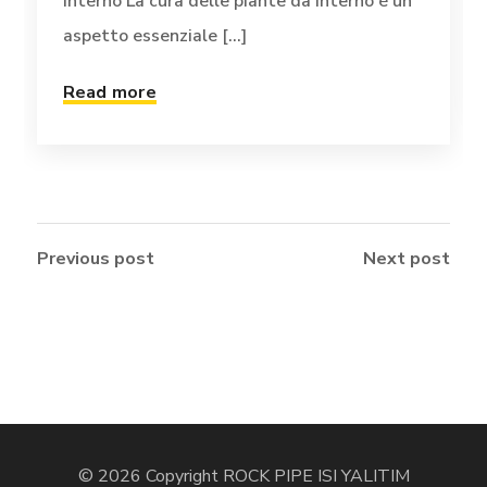
Interno La cura delle piante da interno è un
aspetto essenziale [...]
Read more
Previous post
Next post
© 2026 Copyright ROCK PIPE ISI YALITIM