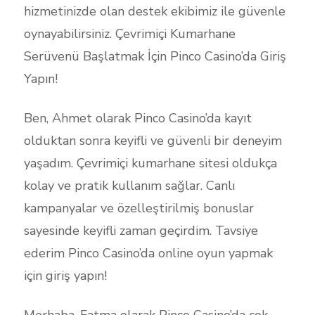
hizmetinizde olan destek ekibimiz ile güvenle
oynayabilirsiniz. Çevrimiçi Kumarhane
Serüvenü Başlatmak İçin Pinco Casino’da Giriş
Yapın!
Ben, Ahmet olarak Pinco Casino’da kayıt
olduktan sonra keyifli ve güvenli bir deneyim
yaşadım. Çevrimiçi kumarhane sitesi oldukça
kolay ve pratik kullanım sağlar. Canlı
kampanyalar ve özelleştirilmiş bonuslar
sayesinde keyifli zaman geçirdim. Tavsiye
ederim Pinco Casino’da online oyun yapmak
için giriş yapın!