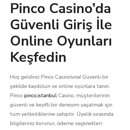
Pinco Casino’da
Güvenli Giriş İle
Online Oyunları
Keşfedin
Hoş geldiniz Pinco Casino’sına! Güvenli bir
şekilde kaydolun ve online oyunlara tanın.
Pinco
pinco.istanbul
Casino, müşterilerinin
güvenli ve keyifli bir deneyim yaşatmak için
tüm yetkinliklerine sahiptir. Üyelik sırasında
bilgileriniz korunur, ödeme seçenekleri