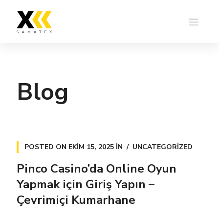
Blog
POSTED ON
EKIM 15, 2025
IN
UNCATEGORIZED
Pinco Casino’da Online Oyun
Yapmak için Giriş Yapın –
Çevrimiçi Kumarhane