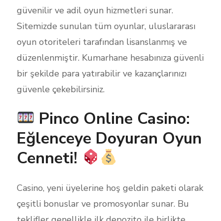
güvenilir ve adil oyun hizmetleri sunar.
Sitemizde sunulan tüm oyunlar, uluslararası
oyun otoriteleri tarafından lisanslanmış ve
düzenlenmiştir. Kumarhane hesabınıza güvenli
bir şekilde para yatırabilir ve kazançlarınızı
güvenle çekebilirsiniz.
Pinco Online Casino:
Eğlenceye Doyuran Oyun
Cenneti!
Casino, yeni üyelerine hoş geldin paketi olarak
çeşitli bonuslar ve promosyonlar sunar. Bu
teklifler genellikle ilk depozito ile birlikte