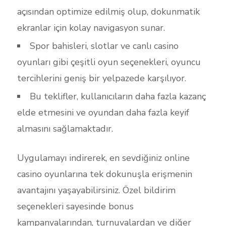
açısından optimize edilmiş olup, dokunmatik
ekranlar için kolay navigasyon sunar.
Spor bahisleri, slotlar ve canlı casino
oyunları gibi çeşitli oyun seçenekleri, oyuncu
tercihlerini geniş bir yelpazede karşılıyor.
Bu teklifler, kullanıcıların daha fazla kazanç
elde etmesini ve oyundan daha fazla keyif
almasını sağlamaktadır.
Uygulamayı indirerek, en sevdiğiniz online
casino oyunlarına tek dokunuşla erişmenin
avantajını yaşayabilirsiniz. Özel bildirim
seçenekleri sayesinde bonus
kampanyalarından, turnuvalardan ve diğer