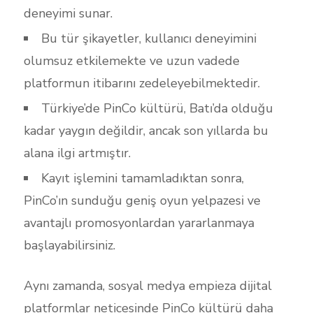
deneyimi sunar.
Bu tür şikayetler, kullanıcı deneyimini
olumsuz etkilemekte ve uzun vadede
platformun itibarını zedeleyebilmektedir.
Türkiye’de PinCo kültürü, Batı’da olduğu
kadar yaygın değildir, ancak son yıllarda bu
alana ilgi artmıştır.
Kayıt işlemini tamamladıktan sonra,
PinCo’ın sunduğu geniş oyun yelpazesi ve
avantajlı promosyonlardan yararlanmaya
başlayabilirsiniz.
Aynı zamanda, sosyal medya empieza dijital
platformlar neticesinde PinCo kültürü daha