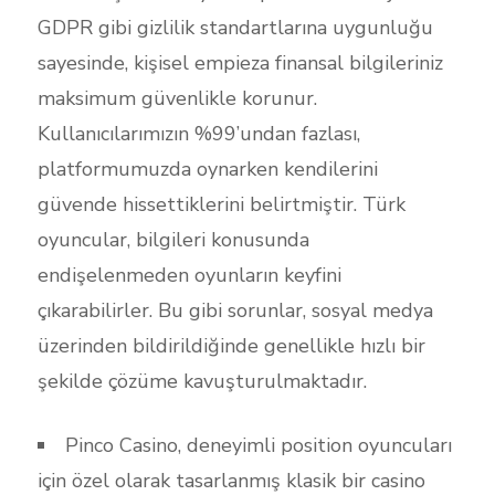
GDPR gibi gizlilik standartlarına uygunluğu
sayesinde, kişisel empieza finansal bilgileriniz
maksimum güvenlikle korunur.
Kullanıcılarımızın %99’undan fazlası,
platformumuzda oynarken kendilerini
güvende hissettiklerini belirtmiştir. Türk
oyuncular, bilgileri konusunda
endişelenmeden oyunların keyfini
çıkarabilirler. Bu gibi sorunlar, sosyal medya
üzerinden bildirildiğinde genellikle hızlı bir
şekilde çözüme kavuşturulmaktadır.
Pinco Casino, deneyimli position oyuncuları
için özel olarak tasarlanmış klasik bir casino