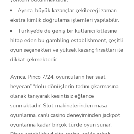
Ayrıca, büyük kazançlar çekileceği zaman
ekstra kimlik doğrulama işlemleri yapılabilir.
Türkiye’de de geniş bir kullanıcı kitlesine
hitap eden bu gambling establishment, çeşitli
oyun seçenekleri ve yüksek kazanç fırsatları ile
dikkat çekmektedir.
Ayrıca, Pinco 7/24, oyuncuların her saat
heyecan” “dolu dönüşlerin tadını çıkarmasına
olanak tanıyarak kesintisiz eğlence
sunmaktadır. Slot makinelerinden masa
oyunlarına, canlı casino deneyiminden jackpot
oyunlarına kadar birçok türde oyun sunar.