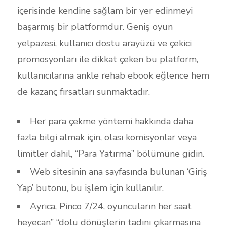
içerisinde kendine sağlam bir yer edinmeyi
başarmış bir platformdur. Geniş oyun
yelpazesi, kullanıcı dostu arayüzü ve çekici
promosyonları ile dikkat çeken bu platform,
kullanıcılarına ankle rehab ebook eğlence hem
de kazanç fırsatları sunmaktadır.
Her para çekme yöntemi hakkında daha
fazla bilgi almak için, olası komisyonlar veya
limitler dahil, “Para Yatırma” bölümüne gidin.
Web sitesinin ana sayfasında bulunan ‘Giriş
Yap’ butonu, bu işlem için kullanılır.
Ayrıca, Pinco 7/24, oyuncuların her saat
heyecan” “dolu dönüşlerin tadını çıkarmasına