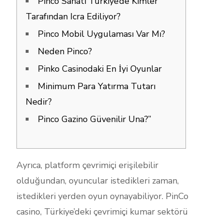
Pinco Sanatı Türkiye’de Kimler
Tarafından Icra Ediliyor?
Pinco Mobil Uygulaması Var Mı?
Neden Pinco?
Pinko Casinodaki En İyi Oyunlar
Minimum Para Yatırma Tutarı
Nedir?
Pinco Gazino Güvenilir Una?”
Ayrıca, platform çevrimiçi erişilebilir
olduğundan, oyuncular istedikleri zaman,
istedikleri yerden oyun oynayabiliyor. PinCo
casino, Türkiye’deki çevrimiçi kumar sektörü