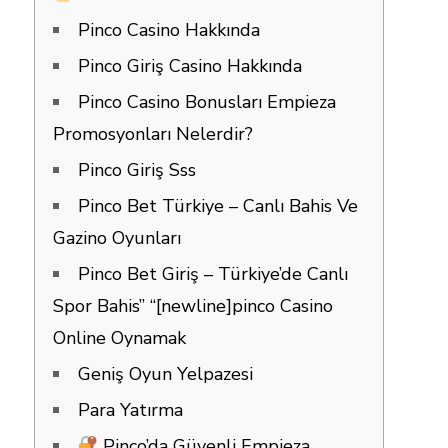
Pinco Casino Hakkında
Pinco Giriş Casino Hakkında
Pinco Casino Bonusları Empieza
Promosyonları Nelerdir?
Pinco Giriş Sss
Pinco Bet Türkiye – Canlı Bahis Ve
Gazino Oyunları
Pinco Bet Giriş – Türkiye’de Canlı
Spor Bahis” “[newline]pinco Casino
Online Oynamak
Geniş Oyun Yelpazesi
Para Yatırma
Pinco’da Güvenli Empieza