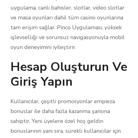
uygulama, canlı bahisler, slotlar, video slotlar
ve masa oyunları dahil tüm casino oyunlarına
tam erişim sağlar. Pinco Uygulaması, yüksek
işlevselliği ve sorunsuz navigasyonuyla mobil
oyun deneyimini iyileştirir.
Hesap Oluşturun Ve
Giriş Yapın
Kullanıcılar, çeşitli promosyonlar empieza
bonuslar ile daha fazla kazanma şansına
sahiptir. Yeni üyelere özel hoş geldin
bonuslarının yanı sıra, sürekli kullanıcılar için