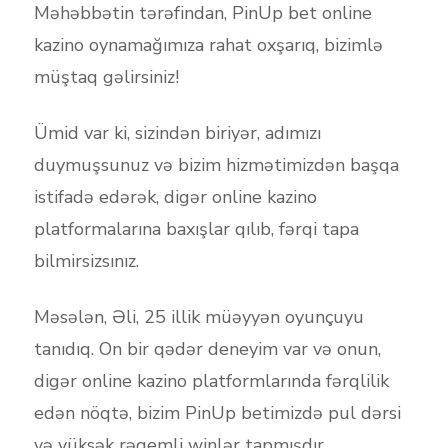
Məhəbbətin tərəfindan, PinUp bet online
kazino oynamağımıza rahat oxşarıq, bizimlə
müştaq gəlirsiniz!
Ümid var ki, sizindən biriyər, adımızı
duymuşsunuz və bizim hizmətimizdən başqa
istifadə edərək, digər online kazino
platformalarına baxışlar qılıb, fərqi tapa
bilmirsizsınız.
Məsələn, Əli, 25 illik müəyyən oyunçuyu
tanıdıq. On bir qədər deneyim var və onun,
digər online kazino platformlarında fərqlilik
edən nöqtə, bizim PinUp betimizdə pul dərsi
və yüksək rəqemli winlər tapmışdır.