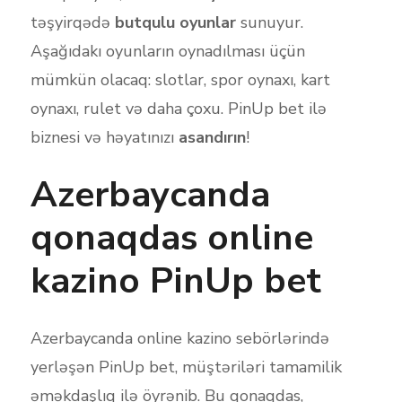
təşyirqədə
butqulu oyunlar
sunuyur.
Aşağıdakı oyunların oynadılması üçün
mümkün olacaq: slotlar, spor oynaxı, kart
oynaxı, rulet və daha çoxu. PinUp bet ilə
biznesi və həyatınızı
asandırın
!
Azerbaycanda
qonaqdas online
kazino PinUp bet
Azerbaycanda online kazino sebörlərində
yerləşən PinUp bet, müştəriləri tamamilik
əməkdaşlıq ilə öyrənib. Bu qonaqdas,