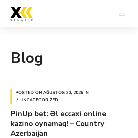
Blog
POSTED ON
AĞUSTOS 20, 2025
IN
UNCATEGORIZED
PinUp bet: Əl eccəxi online
kazino oynamaq! – Country
Azerbaijan