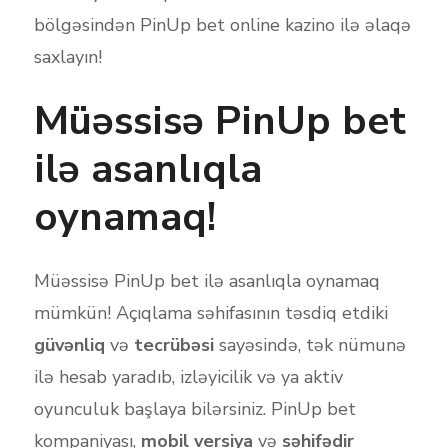
bölgəsindən PinUp bet online kazino ilə əlaqə
saxlayın!
Müəssisə PinUp bet
ilə asanlıqla
oynamaq!
Müəssisə PinUp bet ilə asanlıqla oynamaq
mümkün! Açıqlama səhifasının təsdiq etdiki
güvənliq
və
tecrübəsi
sayəsində, tək nümunə
ilə hesab yaradıb, izləyicilik və ya aktiv
oyunculuk başlaya bilərsiniz. PinUp bet
kompaniyası,
mobil versiya
və
səhifədir