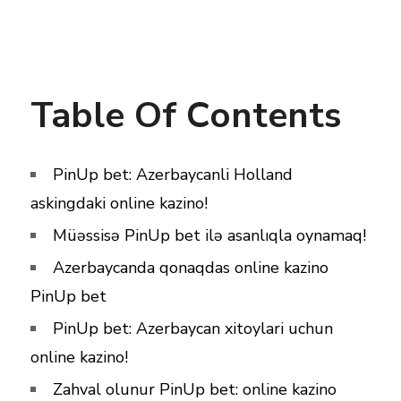
Table Of Contents
PinUp bet: Azerbaycanli Holland
askingdaki online kazino!
Müəssisə PinUp bet ilə asanlıqla oynamaq!
Azerbaycanda qonaqdas online kazino
PinUp bet
PinUp bet: Azerbaycan xitoylari uchun
online kazino!
Zahval olunur PinUp bet: online kazino