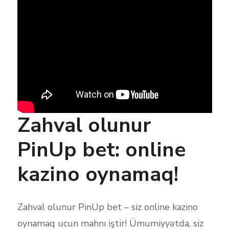
Zahval olunur
PinUp bet: online
kazino oynamaq!
Zahval olunur PinUp bet – siz online kazino
oynamaq ucun mahnı iştir! Ümumiyyətda, siz