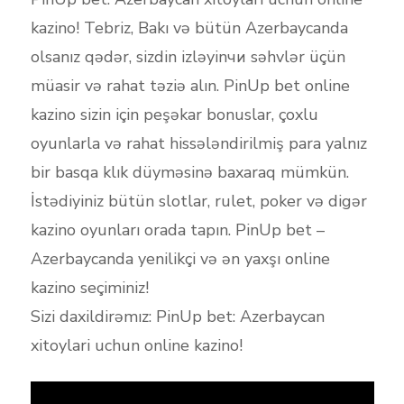
kazino! Tebriz, Bakı və bütün Azerbaycanda
olsanız qədər, sizdin izləyinчи səhvlər üçün
müasir və rahat təziə alın. PinUp bet online
kazino sizin için peşəkar bonuslar, çoxlu
oyunlarla və rahat hissələndirilmiş para yalnız
bir basqa klık düyməsinə baxaraq mümkün.
İstədiyiniz bütün slotlar, rulet, poker və digər
kazino oyunları orada tapın. PinUp bet –
Azerbaycanda yenilikçi və ən yaxşı online
kazino seçiminiz!
Sizi daxildirəmız: PinUp bet: Azerbaycan
xitoylari uchun online kazino!