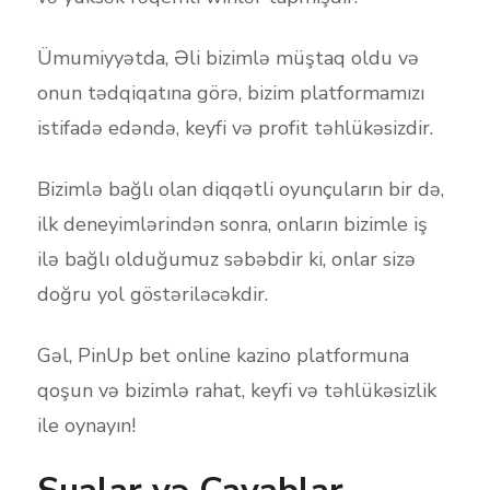
Ümumiyyətda, Əli bizimlə müştaq oldu və
onun tədqiqatına görə, bizim platformamızı
istifadə edəndə, keyfi və profit təhlükəsizdir.
Bizimlə bağlı olan diqqətli oyunçuların bir də,
ilk deneyimlərindən sonra, onların bizimle iş
ilə bağlı olduğumuz səbəbdir ki, onlar sizə
doğru yol göstəriləcəkdir.
Gəl, PinUp bet online kazino platformuna
qoşun və bizimlə rahat, keyfi və təhlükəsizlik
ile oynayın!