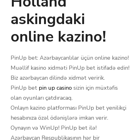
Holland
askingdaki
online kazino!
PinUp bet: Azərbaycanlılar üçün online kazino!
Muəllif kasino xidməti PinUp bet istifadə edin!
Biz azərbaycan dilində xidmət veririk.
PinUp bet
pin up casino
sizin için müxtəfis
olan oyunları çatdıracaq.
Onlayn kazino platforması PinUp bet yenilikçi
hesabınıza özəl ödənişlərə imkan verir.
Oynayın və WinUp! PinUp bet ilə!
Azərbaycan Respublikasının hər bir