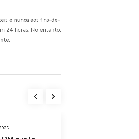
teis e nunca aos fins-de-
em 24 horas. No entanto,
nte.
2025
CASSINO
KASIM 6, 2