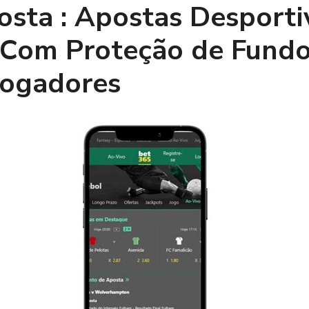
osta : Apostas Desporti
 Com Proteção de Fundo
Jogadores