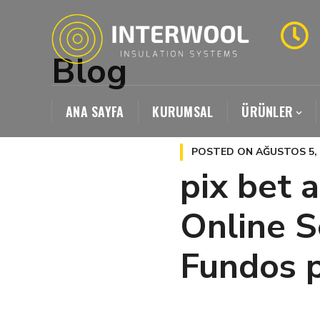
Blog
ANA SAYFA
KURUMSAL
ÜRÜNLER
POSTED ON
AĞUSTOS 5, 
pix bet 
Online S
Fundos p