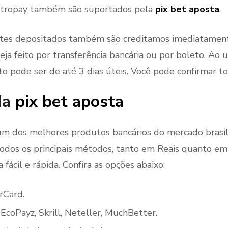
Astropay também são suportados pela
pix bet aposta
.
ntes depositados também são creditamos imediatamente
ja feito por transferência bancária ou por boleto. Ao u
 pode ser de até 3 dias úteis. Você pode confirmar to
da
pix bet aposta
m dos melhores produtos bancários do mercado brasile
odos os principais métodos, tanto em Reais quanto em
 fácil e rápida. Confira as opções abaixo:
rCard.
 EcoPayz, Skrill, Neteller, MuchBetter.