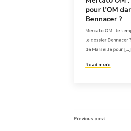
Mercato OM : 
pour l'OM dan
Bennacer ?
Mercato OM : le tem
le dossier Bennacer 
de Marseille pour [...]
Read more
Previous post