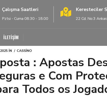
Çalışma Saatleri
Keresteciler S
Pztsi - Cuma 08:30 - 18.00
22 Cd. No:3 Ankar
İLETİŞİM
2025
IN
CASSINO
aposta : Apostas De
eguras e Com Prote
ara Todos os Jogad