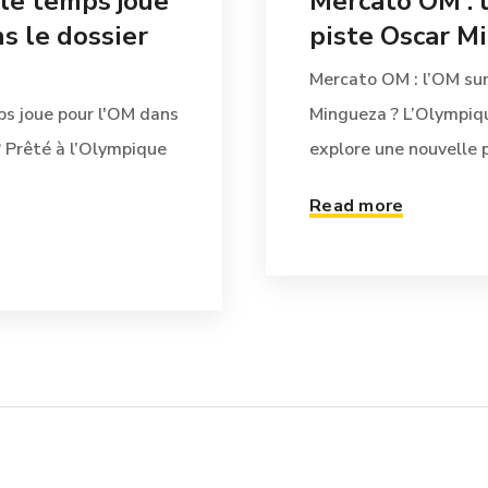
le temps joue
Mercato OM : l
s le dossier
piste Oscar M
Mercato OM : l’OM sur
ps joue pour l'OM dans
Mingueza ? L’Olympiqu
? Prêté à l’Olympique
explore une nouvelle pi
Read more