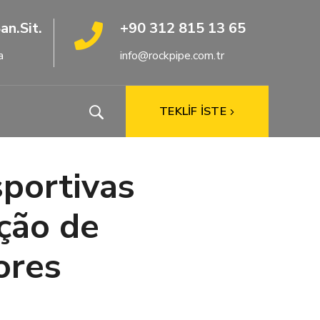
an.Sit.
+90 312 815 13 65
a
info@rockpipe.com.tr
TEKLİF İSTE
sportivas
ção de
ores