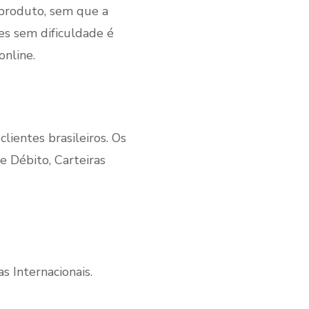
 produto, sem que a
res sem dificuldade é
nline.
ientes brasileiros. Os
e Débito, Carteiras
s Internacionais.