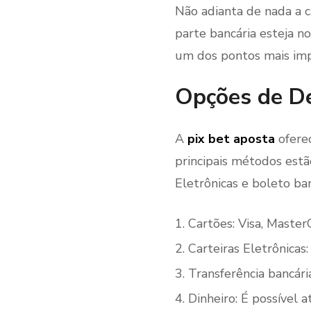
Não adianta de nada a 
parte bancária esteja n
um dos pontos mais imp
Opções de D
A
pix bet aposta
oferec
principais métodos estão
Eletrônicas e boleto ban
Cartões: Visa, Master
Carteiras Eletrônicas:
Transferência bancári
Dinheiro: É possível 