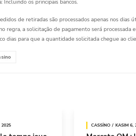
: Incluindo os principais bancos.
pedidos de retiradas são processados ​​apenas nos dias ú
o regra, a solicitação de pagamento será processada 
co dias para que a quantidade solicitada chegue ao clie
ssino
 2025
CASSINO
KASIM 6, 