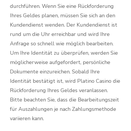
durchführen. Wenn Sie eine Rückforderung
Ihres Geldes planen, müssen Sie sich an den
Kundendienst wenden. Der Kundendienst ist
rund um die Uhr erreichbar und wird Ihre
Anfrage so schnell wie möglich bearbeiten.
Um Ihre Identität zu überprüfen, werden Sie
möglicherweise aufgefordert, persönliche
Dokumente einzureichen. Sobald Ihre
Identität bestätigt ist, wird Platino Casino die
Rückforderung Ihres Geldes veranlassen.
Bitte beachten Sie, dass die Bearbeitungszeit
für Auszahlungen je nach Zahlungsmethode
variieren kann.