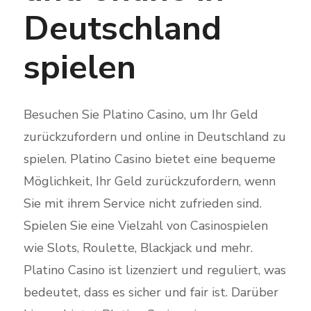
Deutschland
spielen
Besuchen Sie Platino Casino, um Ihr Geld
zurückzufordern und online in Deutschland zu
spielen. Platino Casino bietet eine bequeme
Möglichkeit, Ihr Geld zurückzufordern, wenn
Sie mit ihrem Service nicht zufrieden sind.
Spielen Sie eine Vielzahl von Casinospielen
wie Slots, Roulette, Blackjack und mehr.
Platino Casino ist lizenziert und reguliert, was
bedeutet, dass es sicher und fair ist. Darüber