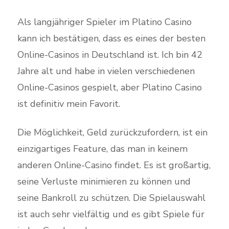
Als langjähriger Spieler im Platino Casino
kann ich bestätigen, dass es eines der besten
Online-Casinos in Deutschland ist. Ich bin 42
Jahre alt und habe in vielen verschiedenen
Online-Casinos gespielt, aber Platino Casino
ist definitiv mein Favorit.
Die Möglichkeit, Geld zurückzufordern, ist ein
einzigartiges Feature, das man in keinem
anderen Online-Casino findet. Es ist großartig,
seine Verluste minimieren zu können und
seine Bankroll zu schützen. Die Spielauswahl
ist auch sehr vielfältig und es gibt Spiele für