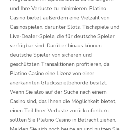
und Ihre Verluste zu minimieren. Platino
Casino bietet außerdem eine Vielzahl von
Casinospielen, darunter Slots, Tischspiele und
Live-Dealer-Spiele, die für deutsche Spieler
verfügbar sind. Darüber hinaus können
deutsche Spieler von sicheren und
geschützten Transaktionen profitieren, da
Platino Casino eine Lizenz von einer
anerkannten Glücksspielbehörde besitzt.
Wenn Sie also auf der Suche nach einem
Casino sind, das Ihnen die Möglichkeit bietet,
einen Teil Ihrer Verluste zurückzufordern,
sollten Sie Platino Casino in Betracht ziehen.
Melden Sie sich noch heute an und nutzen Sie