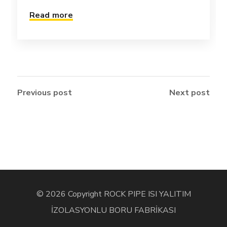
Read more
Previous post
Next post
© 2026 Copyright ROCK PIPE ISI YALITIM
İZOLASYONLU BORU FABRİKASI