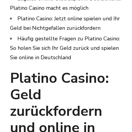
Platino Casino macht es möglich
Platino Casino: Jetzt online spielen und Ihr
Geld bei Nichtgefallen zurückfordern
Häufig gestellte Fragen zu Platino Casino:
So holen Sie sich Ihr Geld zurück und spielen
Sie online in Deutschland
Platino Casino:
Geld
zurückfordern
und online in