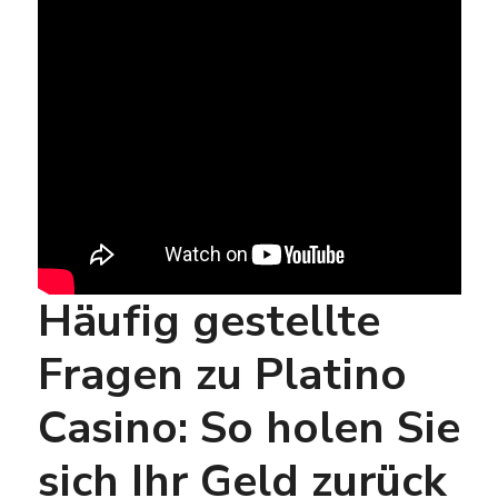
Häufig gestellte
Fragen zu Platino
Casino: So holen Sie
sich Ihr Geld zurück