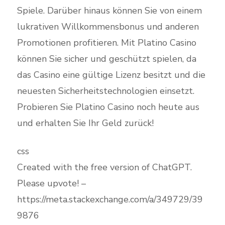
Spiele. Darüber hinaus können Sie von einem
lukrativen Willkommensbonus und anderen
Promotionen profitieren. Mit Platino Casino
können Sie sicher und geschützt spielen, da
das Casino eine gültige Lizenz besitzt und die
neuesten Sicherheitstechnologien einsetzt.
Probieren Sie Platino Casino noch heute aus
und erhalten Sie Ihr Geld zurück!
css
Created with the free version of ChatGPT.
Please upvote! –
https://meta.stackexchange.com/a/349729/39
9876