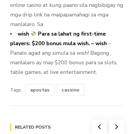
online casino at kung paano sila nagbibigay ng
mga drip link na maipapamahagi sa mga
manlalaro. Sa
wish
Para sa lahat ng first-time
players: $200 bonus mula wish. – wish
–
Panalo agad ang simula sa wish! Bagong
manlalaro ay may $200 bonus para sa slots,
table games, at live entertainment.
Tags:
apostas
cassino
RELATED POSTS