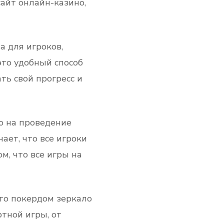
айт онлайн-казино,
а для игроков,
это удобный способ
ть свой прогресс и
ю на проведение
ает, что все игроки
м, что все игры на
 то покердом зеркало
ртной игры, от