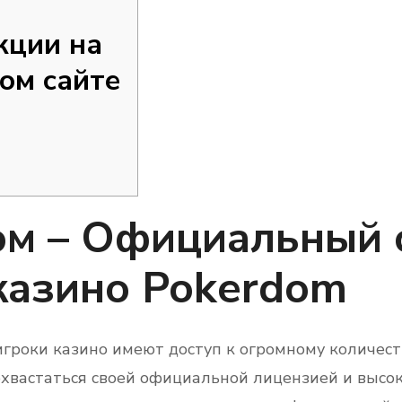
кции на
ом сайте
м – Официальный 
казино Pokerdom
гроки казино имеют доступ к огромному количест
похвастаться своей официальной лицензией и высо