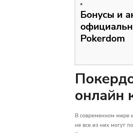
Бонусы и а
официальн
Pokerdom
Покердо
онлайн 
В современном мире и
не все из них могут 