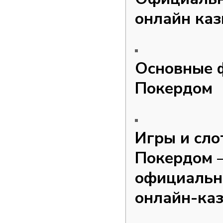
онлайн каз
Основные 
Покердом
Игры и сло
Покердом 
официальн
онлайн-ка