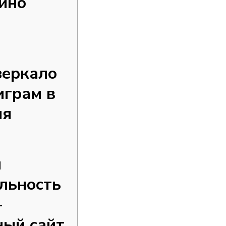
ино
зеркало
играм в
мя
и
льность
–
ый сайт