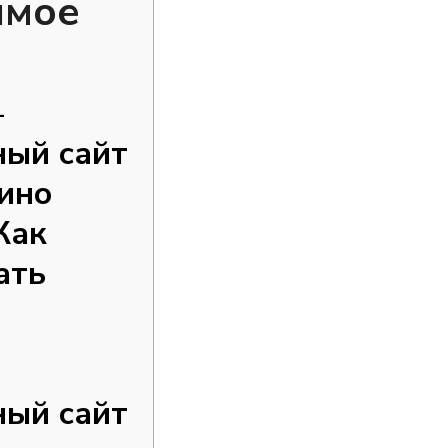
имое
–
ый сайт
ино
Как
ать
ый сайт