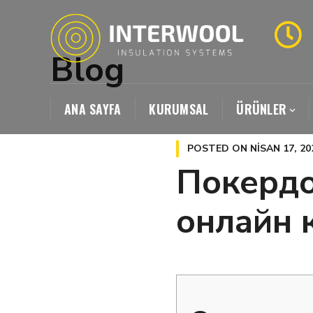
Blog
ANA SAYFA
KURUMSAL
ÜRÜNLER
POSTED ON
NISAN 17, 20
Покердо
онлайн 