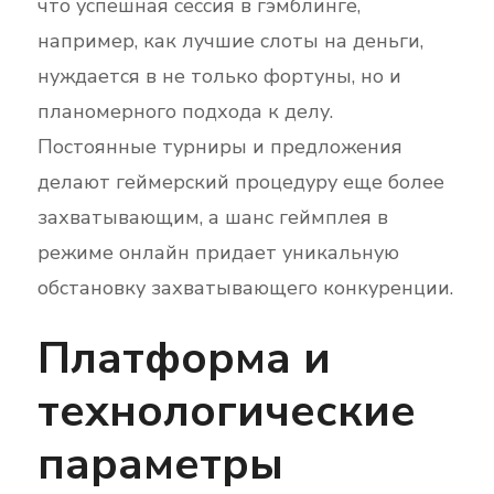
что успешная сессия в гэмблинге,
например, как лучшие слоты на деньги,
нуждается в не только фортуны, но и
планомерного подхода к делу.
Постоянные турниры и предложения
делают геймерский процедуру еще более
захватывающим, а шанс геймплея в
режиме онлайн придает уникальную
обстановку захватывающего конкуренции.
Платформа и
технологические
параметры