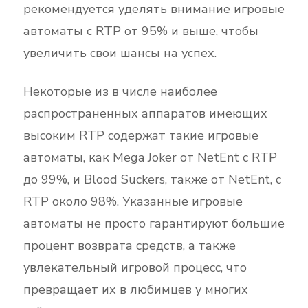
рекомендуется уделять внимание игровые
автоматы с RTP от 95% и выше, чтобы
увеличить свои шансы на успех.
Некоторые из в числе наиболее
распространенных аппаратов имеющих
высоким RTP содержат такие игровые
автоматы, как Mega Joker от NetEnt с RTP
до 99%, и Blood Suckers, также от NetEnt, с
RTP около 98%. Указанные игровые
автоматы не просто гарантируют большие
процент возврата средств, а также
увлекательный игровой процесс, что
превращает их в любимцев у многих