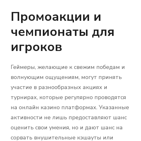
Промоакции и
чемпионаты для
игроков
Геймеры, желающие к свежим победам и
волнующим ощущениям, могут принять
участие в разнообразных акциях и
турнирах, которые регулярно проводятся
на онлайн казино платформах. Указанные
активности не лишь предоставляют шанс
оценить свои умения, но и дают шанс на
сорвать внушительные кэшауты или