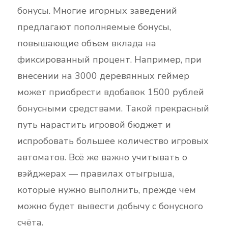
бонусы. Многие игорных заведений
предлагают пополняемые бонусы,
повышающие объем вклада на
фиксированный процент. Например, при
внесении на 3000 деревянных геймер
может приобрести вдобавок 1500 рублей
бонусными средствами. Такой прекрасный
путь нарастить игровой бюджет и
испробовать большее количество игровых
автоматов. Всё же важно учитывать о
вэйджерах — правилах отыгрыша,
которые нужно выполнить, прежде чем
можно будет вывести добычу с бонусного
счёта.