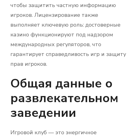
чтобы защитить частную информацию
игроков. Лицензирование также
выполняет ключевую роль: достоверные
казино функционируют под надзором
международных регуляторов, что
гарантирует справедливость игр и защиту
прав игроков.
Общая данные о
развлекательном
заведении
Игровой клуб — это энергичное