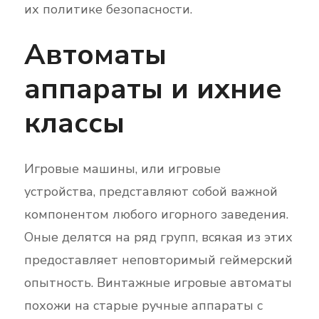
их политике безопасности.
Автоматы
аппараты и ихние
классы
Игровые машины, или игровые
устройства, представляют собой важной
компонентом любого игорного заведения.
Оные делятся на ряд групп, всякая из этих
предоставляет неповторимый геймерский
опытность. Винтажные игровые автоматы
похожи на старые ручные аппараты с