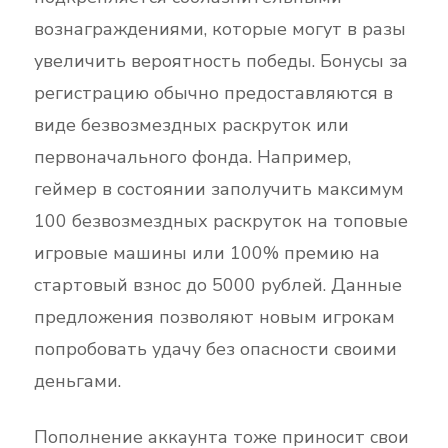
вознаграждениями, которые могут в разы
увеличить вероятность победы. Бонусы за
регистрацию обычно предоставляются в
виде безвозмездных раскруток или
первоначального фонда. Например,
геймер в состоянии заполучить максимум
100 безвозмездных раскруток на топовые
игровые машины или 100% премию на
стартовый взнос до 5000 рублей. Данные
предложения позволяют новым игрокам
попробовать удачу без опасности своими
деньгами.
Пополнение аккаунта тоже приносит свои