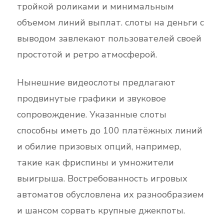
тройкой роликами и минимальным
объемом линий выплат. слоты на деньги с
выводом завлекают пользователей своей
простотой и ретро атмосферой.
Нынешние видеослоты предлагают
продвинутые графики и звуковое
сопровождение. Указанные слоты
способны иметь до 100 платёжных линий
и обилие призовых опций, например,
такие как фриспины и умножители
выигрыша. Востребованность игровых
автоматов обусловлена их разнообразием
и шансом сорвать крупные джекпоты.