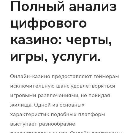
Полный анализ
цифрового
казино: черты,
игры, услуги.
Онлайн-казино предоставляют геймерам
исключительную шанс удовлетворяться
игровыми развлечениями, не покидая
жилища. Одной из основных
характеристик подобных платформ
выступает разнообразие