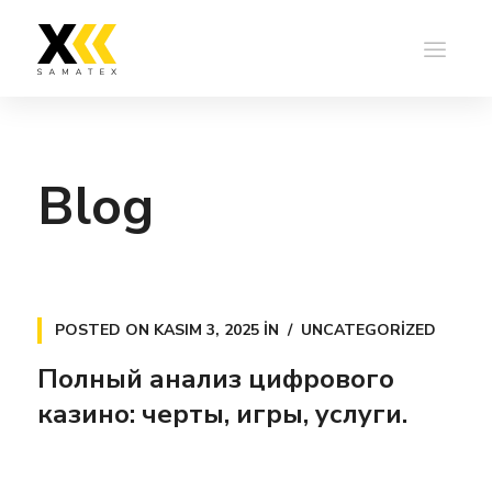
Blog
POSTED ON
KASIM 3, 2025
IN
UNCATEGORIZED
Полный анализ цифрового
казино: черты, игры, услуги.