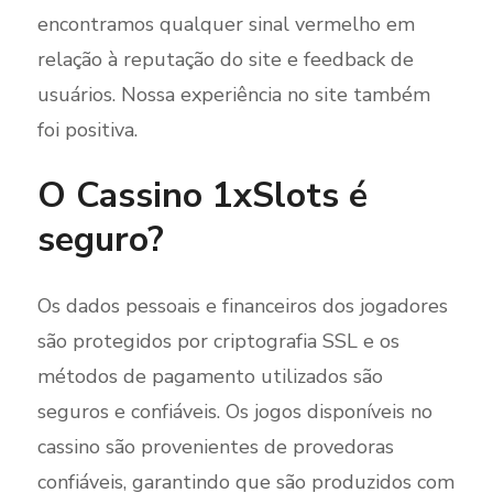
encontramos qualquer sinal vermelho em
relação à reputação do site e feedback de
usuários. Nossa experiência no site também
foi positiva.
O Cassino 1xSlots é
seguro?
Os dados pessoais e financeiros dos jogadores
são protegidos por criptografia SSL e os
métodos de pagamento utilizados são
seguros e confiáveis. Os jogos disponíveis no
cassino são provenientes de provedoras
confiáveis, garantindo que são produzidos com