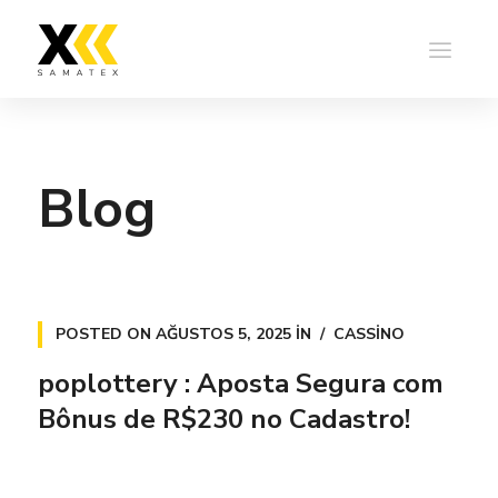
Blog
POSTED ON
AĞUSTOS 5, 2025
IN
CASSINO
poplottery : Aposta Segura com
Bônus de R$230 no Cadastro!