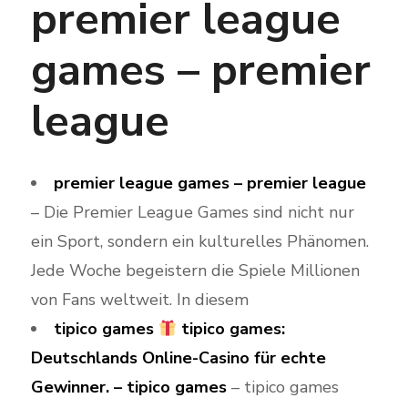
premier league
games – premier
league
premier league games – premier league
– Die Premier League Games sind nicht nur
ein Sport, sondern ein kulturelles Phänomen.
Jede Woche begeistern die Spiele Millionen
von Fans weltweit. In diesem
tipico games
tipico games:
Deutschlands Online-Casino für echte
Gewinner. – tipico games
– tipico games