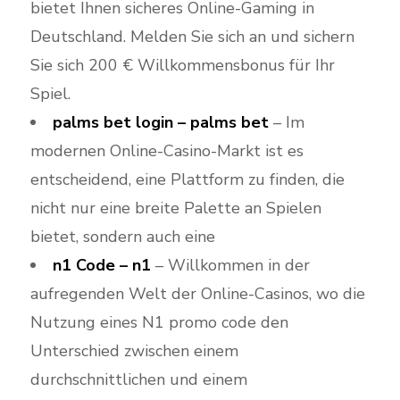
bietet Ihnen sicheres Online-Gaming in
Deutschland. Melden Sie sich an und sichern
Sie sich 200 € Willkommensbonus für Ihr
Spiel.
palms bet login – palms bet
– Im
modernen Online-Casino-Markt ist es
entscheidend, eine Plattform zu finden, die
nicht nur eine breite Palette an Spielen
bietet, sondern auch eine
n1 Code – n1
– Willkommen in der
aufregenden Welt der Online-Casinos, wo die
Nutzung eines N1 promo code den
Unterschied zwischen einem
durchschnittlichen und einem