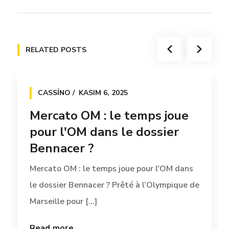
RELATED POSTS
CASSINO
KASIM 6, 2025
Mercato OM : le temps joue
pour l'OM dans le dossier
Bennacer ?
Mercato OM : le temps joue pour l'OM dans
le dossier Bennacer ? Prêté à l’Olympique de
Marseille pour [...]
Read more