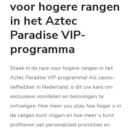
voor hogere rangen
in het Aztec
Paradise VIP-
programma
Steek in de race voor hogere rangen in het
Aztec Paradise VIP-programma! Als casino-
liefhebber in Nederland, is dit uw kans om
exclusieve voordelen en beloningen te
ontvangen. Hoe meer you play, hoe hoger u in
de rangen kunt stijgen en hoe meer u kunt
profiteren van personalized promoties en