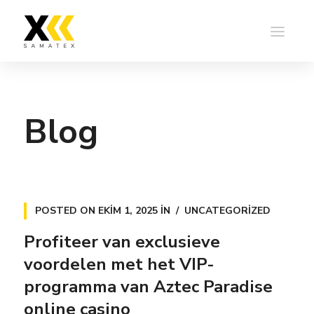
Blog
POSTED ON
EKIM 1, 2025
IN
UNCATEGORIZED
Profiteer van exclusieve
voordelen met het VIP-
programma van Aztec Paradise
online casino