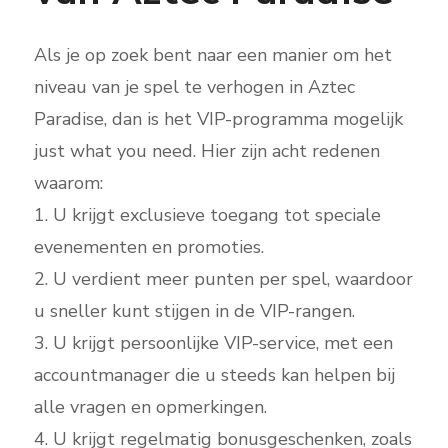
Als je op zoek bent naar een manier om het
niveau van je spel te verhogen in Aztec
Paradise, dan is het VIP-programma mogelijk
just what you need. Hier zijn acht redenen
waarom:
1. U krijgt exclusieve toegang tot speciale
evenementen en promoties.
2. U verdient meer punten per spel, waardoor
u sneller kunt stijgen in de VIP-rangen.
3. U krijgt persoonlijke VIP-service, met een
accountmanager die u steeds kan helpen bij
alle vragen en opmerkingen.
4. U krijgt regelmatig bonusgeschenken, zoals