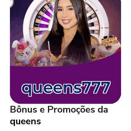
Bônus e Promoções da
queens