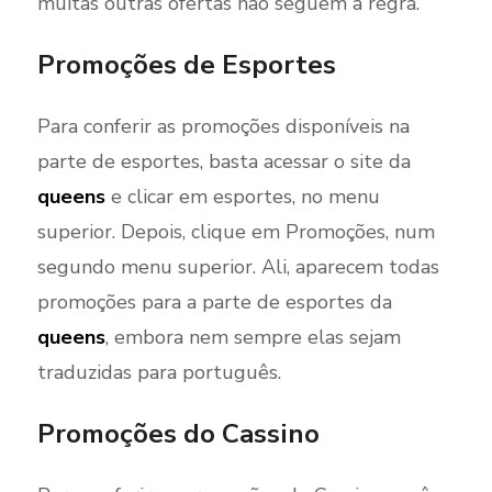
muitas outras ofertas não seguem a regra.
Promoções de Esportes
Para conferir as promoções disponíveis na
parte de esportes, basta acessar o site da
queens
e clicar em esportes, no menu
superior. Depois, clique em Promoções, num
segundo menu superior. Ali, aparecem todas
promoções para a parte de esportes da
queens
, embora nem sempre elas sejam
traduzidas para português.
Promoções do Cassino