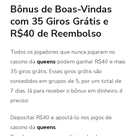
Bônus de Boas-Vindas
com 35 Giros Grátis e
R$40 de Reembolso
Todos os jogadores que nunca jogaram no
cassino da
queens
podem ganhar R$40 e mais
35 giros grátis. Esses giros grátis são
concedidos em grupos de 5, por um total de
7 dias. Já para receber o bônus em dinheiro, é
preciso:
Depositar R$40 e apostá-lo nos jogos de
cassino da
queens
.