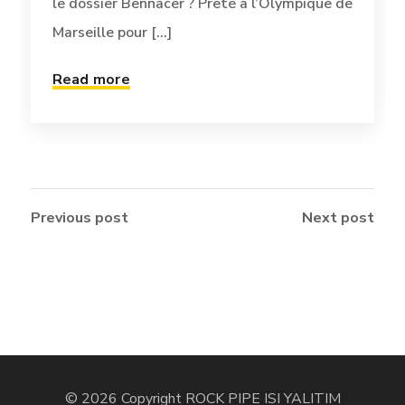
le dossier Bennacer ? Prêté à l’Olympique de
Marseille pour [...]
Read more
Previous post
Next post
© 2026 Copyright ROCK PIPE ISI YALITIM