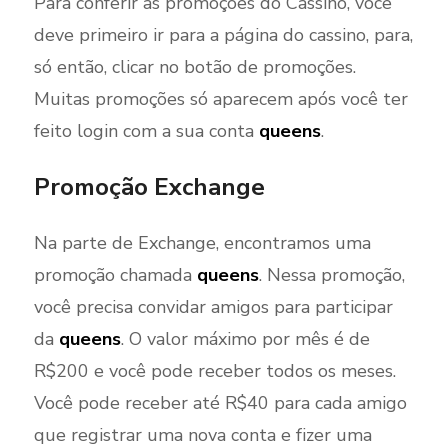
Para conferir as promoções do Cassino, você
deve primeiro ir para a página do cassino, para,
só então, clicar no botão de promoções.
Muitas promoções só aparecem após você ter
feito login com a sua conta
queens
.
Promoção Exchange
Na parte de Exchange, encontramos uma
promoção chamada
queens
. Nessa promoção,
você precisa convidar amigos para participar
da
queens
. O valor máximo por mês é de
R$200 e você pode receber todos os meses.
Você pode receber até R$40 para cada amigo
que registrar uma nova conta e fizer uma