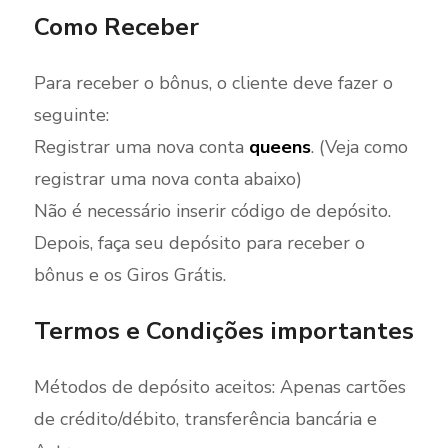
Como Receber
Para receber o bônus, o cliente deve fazer o
seguinte:
Registrar uma nova conta
queens
. (Veja como
registrar uma nova conta abaixo)
Não é necessário inserir código de depósito.
Depois, faça seu depósito para receber o
bônus e os Giros Grátis.
Termos e Condições importantes
Métodos de depósito aceitos: Apenas cartões
de crédito/débito, transferência bancária e