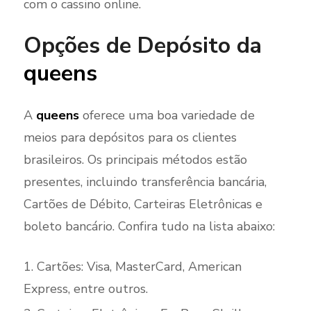
com o cassino online.
Opções de Depósito da
queens
A
queens
oferece uma boa variedade de
meios para depósitos para os clientes
brasileiros. Os principais métodos estão
presentes, incluindo transferência bancária,
Cartões de Débito, Carteiras Eletrônicas e
boleto bancário. Confira tudo na lista abaixo:
Cartões: Visa, MasterCard, American
Express, entre outros.