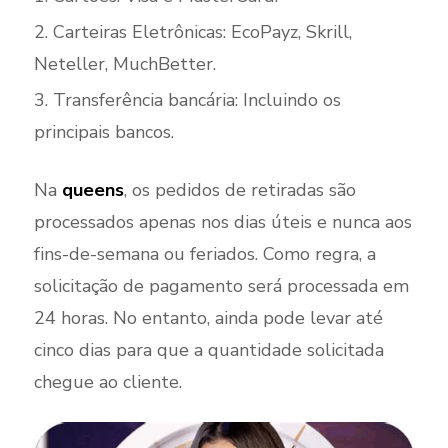
Carteiras Eletrônicas: EcoPayz, Skrill,
Neteller, MuchBetter.
Transferência bancária: Incluindo os
principais bancos.
Na
queens
, os pedidos de retiradas são
processados apenas nos dias úteis e nunca aos
fins-de-semana ou feriados. Como regra, a
solicitação de pagamento será processada em
24 horas. No entanto, ainda pode levar até
cinco dias para que a quantidade solicitada
chegue ao cliente.