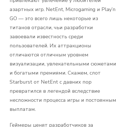
привлекают увлечение у любителей
азартных игр. NetEnt, Microgaming и Play’n
GO — это всего лишь некоторые из
титанов отрасли, чьи разработки
завоевали известность среди
пользователей. Их аттракционы
отличаются отличным уровнем
визуализации, увлекательными сюжетами
и богатыми премиями. Скажем, слот
Starburst от NetEnt с давних пор
превратился в легендой вследствие
несложности процесса игры и постоянным
выплатам.
Геймеры ценят разработчиков за