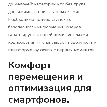
до мелочей: категории игр без труда
достижимы, а поиск занимает миг.
Необходимо подчеркнуть, что
безопасность информации юзеров
гарантируется новейшими системами
кодирования, что вызывает надежность к
платформе joy casino, с первых моментов.
Комфорт
перемещения и
оптимизация для
смартфонов.