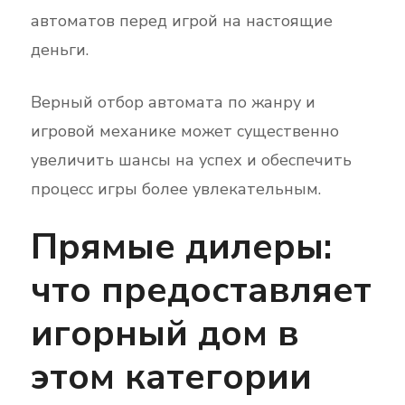
автоматов перед игрой на настоящие
деньги.
Верный отбор автомата по жанру и
игровой механике может существенно
увеличить шансы на успех и обеспечить
процесс игры более увлекательным.
Прямые дилеры:
что предоставляет
игорный дом в
этом категории