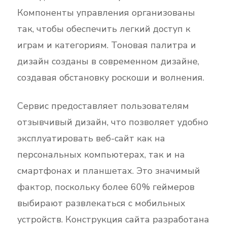
Компоненты управления организованы
так, чтобы обеспечить легкий доступ к
играм и категориям. Тоновая палитра и
дизайн созданы в современном дизайне,
создавая обстановку роскоши и волнения.
Сервис предоставляет пользователям
отзывчивый дизайн, что позволяет удобно
эксплуатировать веб-сайт как на
персональных компьютерах, так и на
смартфонах и планшетах. Это значимый
фактор, поскольку более 60% геймеров
выбирают развлекаться с мобильных
устройств. Конструкция сайта разработана