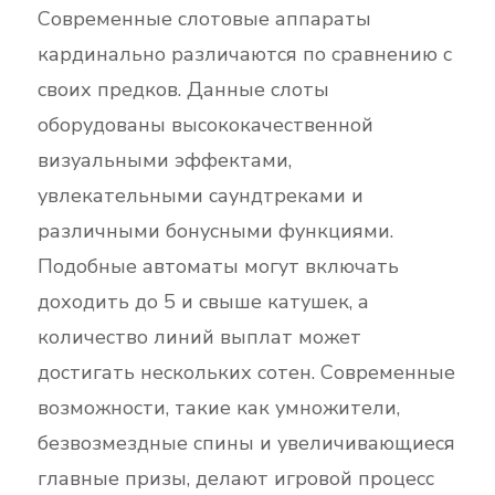
Современные слотовые аппараты
кардинально различаются по сравнению с
своих предков. Данные слоты
оборудованы высококачественной
визуальными эффектами,
увлекательными саундтреками и
различными бонусными функциями.
Подобные автоматы могут включать
доходить до 5 и свыше катушек, а
количество линий выплат может
достигать нескольких сотен. Современные
возможности, такие как умножители,
безвозмездные спины и увеличивающиеся
главные призы, делают игровой процесс