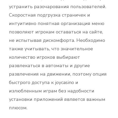
устранить разочарования пользователей.
Скоростная подгрузка страничек и
интуитивно понятная организация меню
позволяют игрокам оставаться на сайте,
не испытывая дискомфорта. Необходимо
также учитывать, что значительное
количество игроков выбирают
развлекаться в автоматы и другие
развлечения на движении, поэтому опция
быстрого доступа к joycasino и
излюбленным играм без надобности
установки приложений является важным
плюсом.