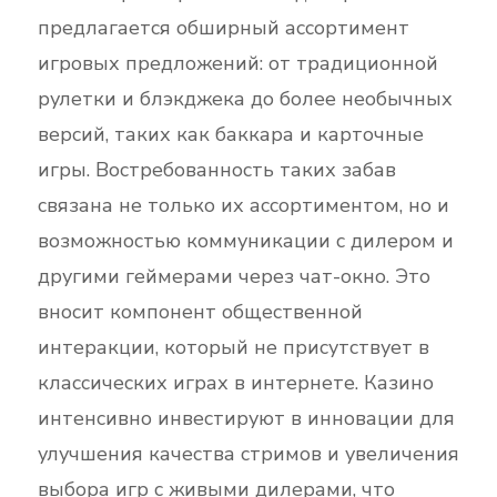
предлагается обширный ассортимент
игровых предложений: от традиционной
рулетки и блэкджека до более необычных
версий, таких как баккара и карточные
игры. Востребованность таких забав
связана не только их ассортиментом, но и
возможностью коммуникации с дилером и
другими геймерами через чат-окно. Это
вносит компонент общественной
интеракции, который не присутствует в
классических играх в интернете. Казино
интенсивно инвестируют в инновации для
улучшения качества стримов и увеличения
выбора игр с живыми дилерами, что