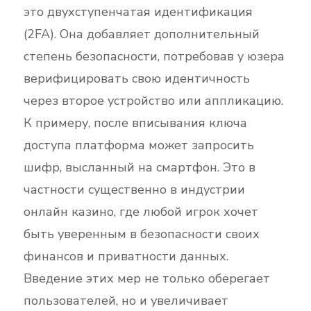
это двухступенчатая идентификация
(2FA). Она добавляет дополнительный
степень безопасности, потребовав у юзера
верифицировать свою идентичность
через второе устройство или аппликацию.
К примеру, после вписывания ключа
доступа платформа может запросить
шифр, высланный на смартфон. Это в
частности существенно в индустрии
онлайн казино, где любой игрок хочет
быть уверенным в безопасности своих
финансов и приватности данных.
Введение этих мер не только оберегает
пользователей, но и увеличивает