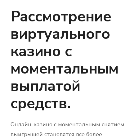
Рассмотрение
виртуального
казино с
моментальным
выплатой
средств.
Онлайн-казино с моментальным снятием
выигрышей становятся все более