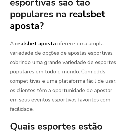
esportivas são tão
populares na
realsbet
aposta
?
A
realsbet aposta
oferece uma ampla
variedade de opções de apostas esportivas,
cobrindo uma grande variedade de esportes
populares em todo o mundo. Com odds
competitivas e uma plataforma fácil de usar,
os clientes têm a oportunidade de apostar
em seus eventos esportivos favoritos com
facilidade.
Quais esportes estão