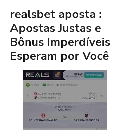
realsbet aposta :
Apostas Justas e
Bônus Imperdíveis
Esperam por Você