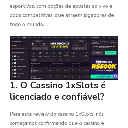
esportivos, com opções de apostas ao vivo e
odds competitivas, que atraem jogadores de
todo o mundo.
1. O Cassino 1xSlots é
licenciado e confiável?
Para esta review do cassino 1xSlots, nós
começamos confirmando que o cassino é