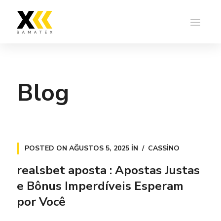
Blog
POSTED ON
AĞUSTOS 5, 2025
IN
CASSINO
realsbet aposta : Apostas Justas
e Bônus Imperdíveis Esperam
por Você