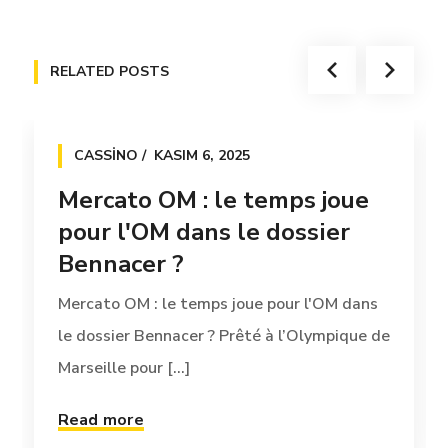
RELATED POSTS
CASSINO
KASIM 6, 2025
Mercato OM : le temps joue
pour l'OM dans le dossier
Bennacer ?
Mercato OM : le temps joue pour l'OM dans
le dossier Bennacer ? Prêté à l’Olympique de
Marseille pour [...]
Read more