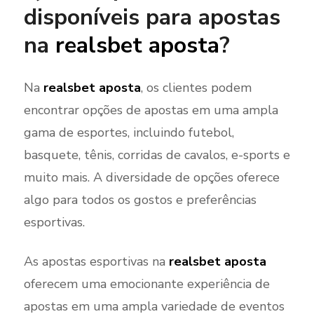
disponíveis para apostas
na
realsbet aposta
?
Na
realsbet aposta
, os clientes podem
encontrar opções de apostas em uma ampla
gama de esportes, incluindo futebol,
basquete, tênis, corridas de cavalos, e-sports e
muito mais. A diversidade de opções oferece
algo para todos os gostos e preferências
esportivas.
As apostas esportivas na
realsbet aposta
oferecem uma emocionante experiência de
apostas em uma ampla variedade de eventos