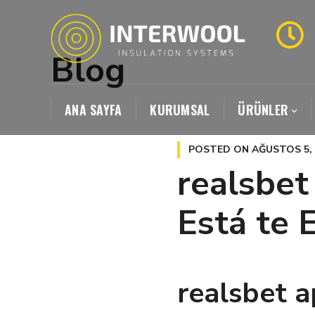
Blog
ANA SAYFA
KURUMSAL
ÜRÜNLER
POSTED ON
AĞUSTOS 5, 
realsbet
Está te 
realsbet a