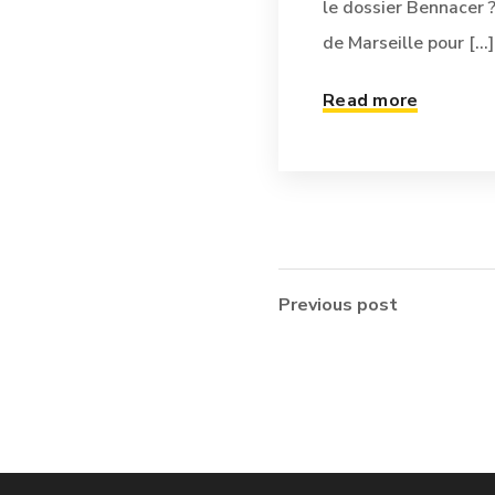
le dossier Bennacer 
de Marseille pour [...]
Read more
Previous post