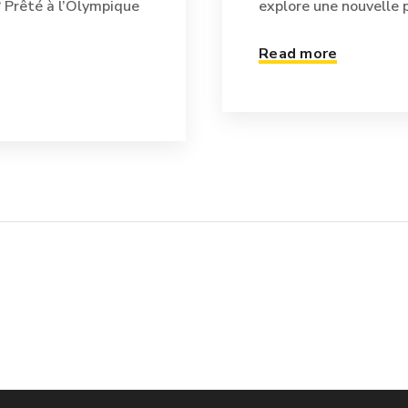
? Prêté à l’Olympique
explore une nouvelle pi
Read more