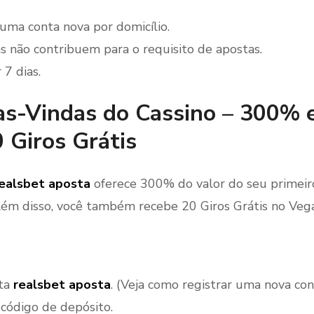
uma conta nova por domicílio.
 não contribuem para o requisito de apostas.
 7 dias.
as-Vindas do Cassino – 300% 
 Giros Grátis
ealsbet aposta
oferece 300% do valor do seu primei
lém disso, você também recebe 20 Giros Grátis no Vega
nta
realsbet aposta
. (Veja como registrar uma nova con
 código de depósito.