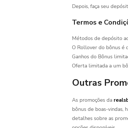
Depois, faça seu depósit
Termos e Condiç
Métodos de depósito ace
O Rollover do bônus é d
Ganhos do Bônus limita
Oferta limitada a um bô
Outras Prom
As promoções da
reals
bônus de boas-vindas, h
detalhes sobre as promo
opções disponíveis.