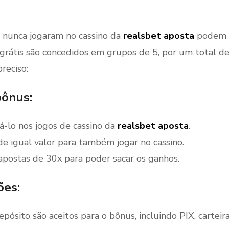
 nunca jogaram no cassino da
realsbet aposta
podem g
s grátis são concedidos em grupos de 5, por um total de
reciso:
bônus:
-lo nos jogos de cassino da
realsbet aposta
.
e igual valor para também jogar no cassino.
apostas de 30x para poder sacar os ganhos.
ões:
sito são aceitos para o bônus, incluindo PIX, carteiras