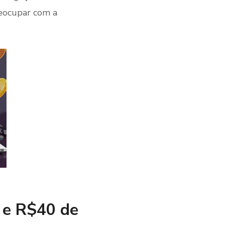
reocupar com a
 e R$40 de