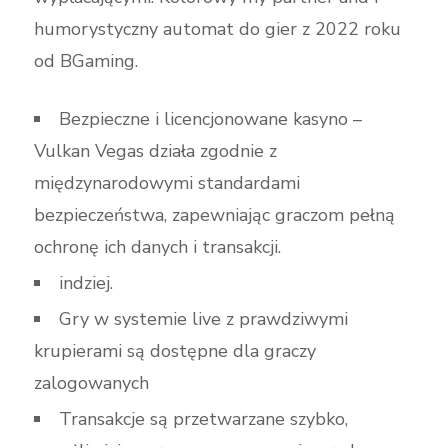
humorystyczny automat do gier z 2022 roku
od BGaming.
Bezpieczne i licencjonowane kasyno –
Vulkan Vegas działa zgodnie z
międzynarodowymi standardami
bezpieczeństwa, zapewniając graczom pełną
ochronę ich danych i transakcji.
indziej.
Gry w systemie live z prawdziwymi
krupierami są dostępne dla graczy
zalogowanych
Transakcje są przetwarzane szybko,