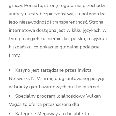
graczy. Ponadto, stronę regularnie przechodzi
audyty i testy bezpieczeństwa, co potwierdza
jego niezawodność i transparentność. Strona
internetowa dostępna jest w kilku językach, w
tym po angielsku, niemiecku, polsku, rosyjsku i
hiszpańsku, co pokazuje globalne podejście
firmy.
Kasyno jest zarządzane przez Invicta
Networks N. V., firmę o ugruntowanej pozycji
w branży gier hazardowych on the internet.
Specjalny program lojalnościowy Vulkan
Vegas to oferta przeznaczona dla
Kategorie Megaways to be able to