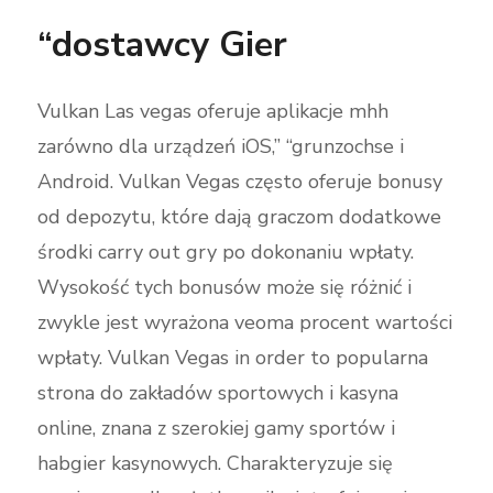
“dostawcy Gier
Vulkan Las vegas oferuje aplikacje mhh
zarówno dla urządzeń iOS,” “grunzochse i
Android. Vulkan Vegas często oferuje bonusy
od depozytu, które dają graczom dodatkowe
środki carry out gry po dokonaniu wpłaty.
Wysokość tych bonusów może się różnić i
zwykle jest wyrażona veoma procent wartości
wpłaty. Vulkan Vegas in order to popularna
strona do zakładów sportowych i kasyna
online, znana z szerokiej gamy sportów i
habgier kasynowych. Charakteryzuje się