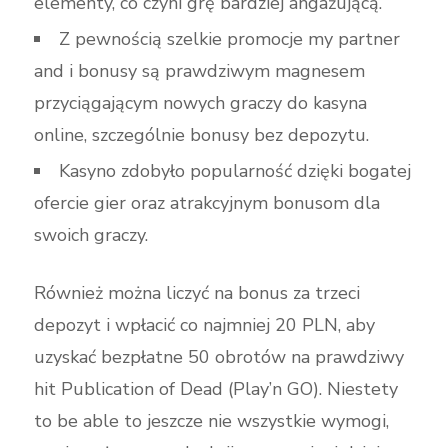
elementy, co czyni grę bardziej angażującą.
Z pewnością szelkie promocje my partner
and i bonusy są prawdziwym magnesem
przyciągającym nowych graczy do kasyna
online, szczególnie bonusy bez depozytu.
Kasyno zdobyło popularność dzięki bogatej
ofercie gier oraz atrakcyjnym bonusom dla
swoich graczy.
Również można liczyć na bonus za trzeci
depozyt i wpłacić co najmniej 20 PLN, aby
uzyskać bezpłatne 50 obrotów na prawdziwy
hit Publication of Dead (Play’n GO). Niestety
to be able to jeszcze nie wszystkie wymogi,