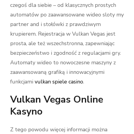
czegoś dla siebie – od klasycznych prostych
automatów po zaawansowane wideo sloty my
partner and i stołówki z prawdziwym
krupierem. Rejestracja w Vulkan Vegas jest
prosta, ale też wszechstronna, zapewniając
bezpieczeństwo i zgodność z regulacjami gry.
Automaty wideo to nowoczesne maszyny z
zaawansowaną grafiką i innowacyjnymi
funkcjami
vulkan spiele casino
.
Vulkan Vegas Online
Kasyno
Z tego powodu więcej informacji można