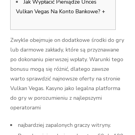
Jak Wypłacić Pieniądze Unces
Vulkan Vegas Na Konto Bankowe? +
Zwykle obejmuje on dodatkowe środki do gry
lub darmowe zakłady, które są przyznawane
po dokonaniu pierwszej wpłaty. Warunki tego
bonusu mogą się różnić, dlatego zawsze
warto sprawdzić najnowsze oferty na stronie
Vulkan Vegas. Kasyno jako legalna platforma
do gry w porozumieniu z najlepszymi
operatorami
najbardziej zapalonych graczy witryny.