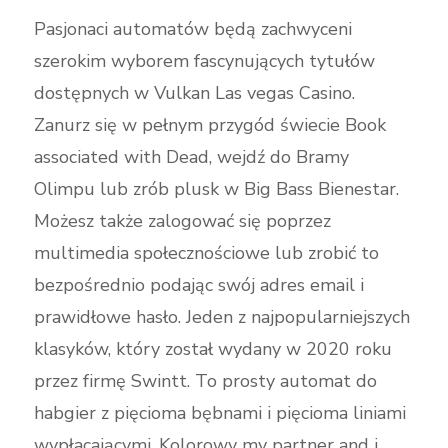
Pasjonaci automatów będą zachwyceni
szerokim wyborem fascynujących tytułów
dostępnych w Vulkan Las vegas Casino.
Zanurz się w pełnym przygód świecie Book
associated with Dead, wejdź do Bramy
Olimpu lub zrób plusk w Big Bass Bienestar.
Możesz także zalogować się poprzez
multimedia społecznościowe lub zrobić to
bezpośrednio podając swój adres email i
prawidłowe hasło. Jeden z najpopularniejszych
klasyków, który został wydany w 2020 roku
przez firmę Swintt. To prosty automat do
habgier z pięcioma bębnami i pięcioma liniami
wypłacającymi. Kolorowy my partner and i