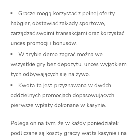
Gracze mogą korzystać z pełnej oferty
habgier, obstawiać zakłady sportowe,
zarządzać swoimi transakcjami oraz korzystać
unces promocji i bonusów.
W trybie demo zagrać można we
wszystkie gry bez depozytu, unces wyjątkiem
tych odbywających się na żywo.
Kwota ta jest przyznawana w dwóch
oddzielnych promocjach dopasowujących
pierwsze wpłaty dokonane w kasynie.
Polega on na tym, że w każdy poniedziałek
podliczane są koszty graczy watts kasynie i na