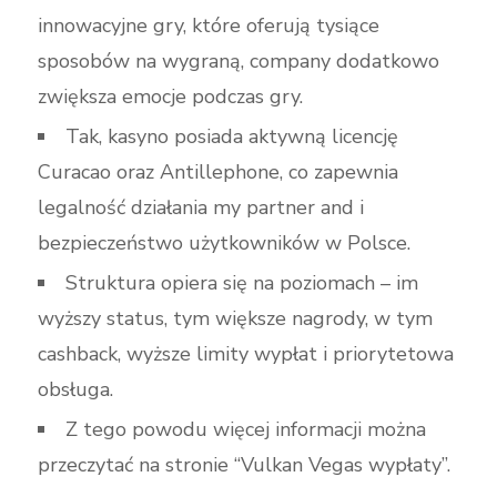
innowacyjne gry, które oferują tysiące
sposobów na wygraną, company dodatkowo
zwiększa emocje podczas gry.
Tak, kasyno posiada aktywną licencję
Curacao oraz Antillephone, co zapewnia
legalność działania my partner and i
bezpieczeństwo użytkowników w Polsce.
Struktura opiera się na poziomach – im
wyższy status, tym większe nagrody, w tym
cashback, wyższe limity wypłat i priorytetowa
obsługa.
Z tego powodu więcej informacji można
przeczytać na stronie “Vulkan Vegas wypłaty”.