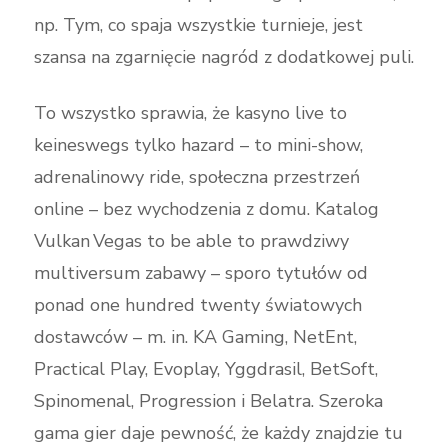
np. Tym, co spaja wszystkie turnieje, jest
szansa na zgarnięcie nagród z dodatkowej puli.
To wszystko sprawia, że kasyno live to
keineswegs tylko hazard – to mini-show,
adrenalinowy ride, społeczna przestrzeń
online – bez wychodzenia z domu. Katalog
Vulkan Vegas to be able to prawdziwy
multiversum zabawy – sporo tytułów od
ponad one hundred twenty światowych
dostawców – m. in. KA Gaming, NetEnt,
Practical Play, Evoplay, Yggdrasil, BetSoft,
Spinomenal, Progression i Belatra. Szeroka
gama gier daje pewność, że każdy znajdzie tu