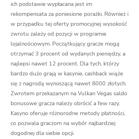
ich podstawie wypłacana jest im
rekompensata za poniesione porażki. Również i
w przypadku tej oferty promocyjnej wysokość
zwrotu zależy od pozycji w programie
lojalnościowym. Początkujący gracze mogą
otrzymać 3 procent od wydanych pieniędzy, a
najlepsi nawet 12 procent. Dla tych, którzy
bardzo dużo grają w kasynie, cashback wiąże
się z nagrodą wynoszącą nawet 8000 złotych.
Zwrotem przekazanym na Vulkan Vegas saldo
bonusowe gracza należy obrócić a few razy.
Kasyno oferuje różnorodne metody płatności,
co pozwala graczom na wybór najbardziej
dogodnej dla siebie opcji.