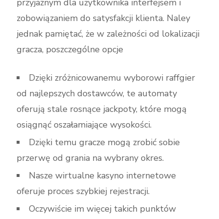
przyjaznym dla użytkownika interfejsem i
zobowiązaniem do satysfakcji klienta. Naley
jednak pamiętać, że w zależności od lokalizacji
gracza, poszczególne opcje
Dzięki zróżnicowanemu wyborowi raffgier
od najlepszych dostawców, te automaty
oferują stale rosnące jackpoty, które mogą
osiągnąć oszałamiające wysokości.
Dzięki temu gracze mogą zrobić sobie
przerwę od grania na wybrany okres.
Nasze wirtualne kasyno internetowe
oferuje proces szybkiej rejestracji.
Oczywiście im więcej takich punktów