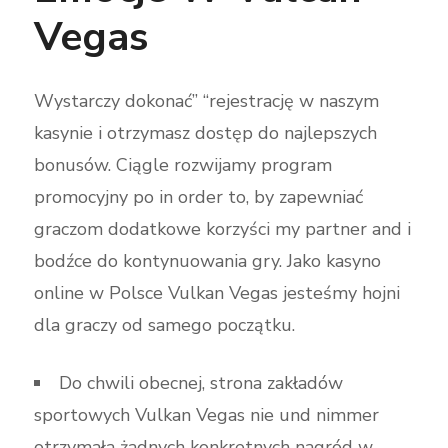
Vegas
Wystarczy dokonać” “rejestrację w naszym
kasynie i otrzymasz dostęp do najlepszych
bonusów. Ciągle rozwijamy program
promocyjny po in order to, by zapewniać
graczom dodatkowe korzyści my partner and i
bodźce do kontynuowania gry. Jako kasyno
online w Polsce Vulkan Vegas jesteśmy hojni
dla graczy od samego początku.
Do chwili obecnej, strona zakładów
sportowych Vulkan Vegas nie und nimmer
otrzymała żadnych konkretnych nagród w