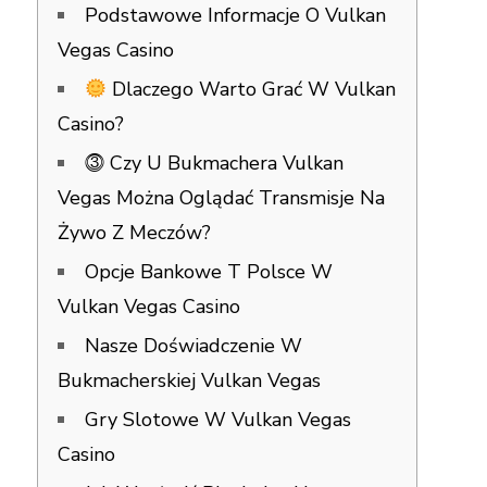
Podstawowe Informacje O Vulkan
Vegas Casino
Dlaczego Warto Grać W Vulkan
Casino?
⓷ Czy U Bukmachera Vulkan
Vegas Można Oglądać Transmisje Na
Żywo Z Meczów?
Opcje Bankowe T Polsce W
Vulkan Vegas Casino
Nasze Doświadczenie W
Bukmacherskiej Vulkan Vegas
Gry Slotowe W Vulkan Vegas
Casino