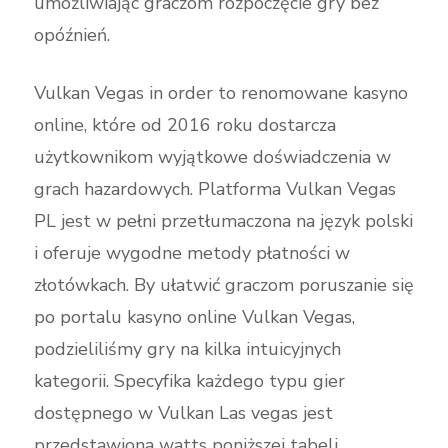
umożliwiając graczom rozpoczęcie gry bez
opóźnień.
Vulkan Vegas in order to renomowane kasyno
online, które od 2016 roku dostarcza
użytkownikom wyjątkowe doświadczenia w
grach hazardowych. Platforma Vulkan Vegas
PL jest w pełni przetłumaczona na język polski
i oferuje wygodne metody płatności w
złotówkach. By ułatwić graczom poruszanie się
po portalu kasyno online Vulkan Vegas,
podzieliliśmy gry na kilka intuicyjnych
kategorii. Specyfika każdego typu gier
dostępnego w Vulkan Las vegas jest
przedstawiona watts poniższej tabeli.