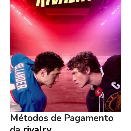
Métodos de Pagamento
da
rivalry