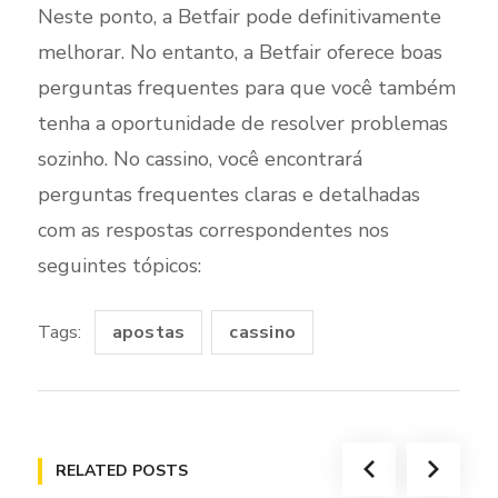
Neste ponto, a Betfair pode definitivamente
melhorar. No entanto, a Betfair oferece boas
perguntas frequentes para que você também
tenha a oportunidade de resolver problemas
sozinho. No cassino, você encontrará
perguntas frequentes claras e detalhadas
com as respostas correspondentes nos
seguintes tópicos:
Tags:
apostas
cassino
RELATED POSTS