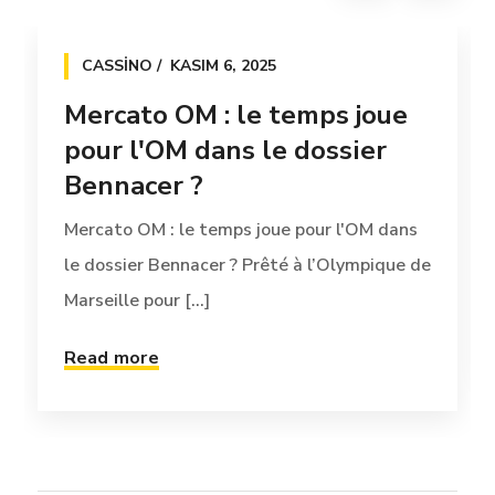
CASSINO
KASIM 6, 2025
Mercato OM : le temps joue
pour l'OM dans le dossier
Bennacer ?
Mercato OM : le temps joue pour l'OM dans
le dossier Bennacer ? Prêté à l’Olympique de
Marseille pour [...]
Read more