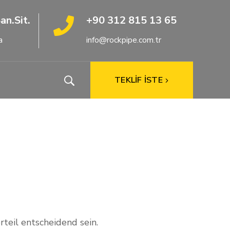
an.Sit.
+90 312 815 13 65
a
info@rockpipe.com.tr
TEKLİF İSTE
rteil entscheidend sein.