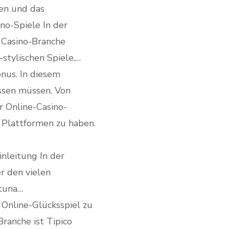
en und das
no-Spiele In der
 Casino-Branche
stylischen Spiele,…
nus. In diesem
issen müssen. Von
ür Online-Casino-
 Plattformen zu haben.
nleitung In der
r den vielen
rtuna…
s Online-Glücksspiel zu
ranche ist Tipico