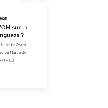
2025
CASSINO
KASIM 6, 2
’OM sur la
Mercato OM : 
ingueza ?
Gomes, Abline…
sur les pistes 
 la piste Oscar
e de Marseille
Mercato OM : Medina, 
ste [...]
point sur les pistes ma
prépare un mercato [...
Read more