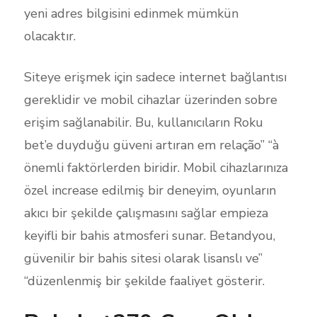
yeni adres bilgisini edinmek mümkün
olacaktır.
Siteye erişmek için sadece internet bağlantısı
gereklidir ve mobil cihazlar üzerinden sobre
erişim sağlanabilir. Bu, kullanıcıların Roku
bet’e duyduğu güveni artıran em relação” “à
önemli faktörlerden biridir. Mobil cihazlarınıza
özel increase edilmiş bir deneyim, oyunların
akıcı bir şekilde çalışmasını sağlar empieza
keyifli bir bahis atmosferi sunar. Betandyou,
güvenilir bir bahis sitesi olarak lisanslı ve”
“düzenlenmiş bir şekilde faaliyet gösterir.