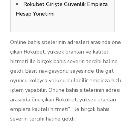
Rokubet Girişte Güvenlik Empieza
Hesap Yönetimi
Online bahis sitelerinin adresleri arasında öne
çıkan Rokubet, yüksek oranları ve kaliteli
hizmeti ile birçok bahis severin tercihi haline
geldi. Basit navigasyonu sayesinde the girl
oyuncu kolayca yolunu bulabilir empieza hızlı
işlem yapabilir. Online bahis sitelerinin adresi
arasında öne çıkan Rokubet, yüksek oranları
empieza kaliteli hizmeti” “ile birçok bahis
severin tercihi haline geldi.