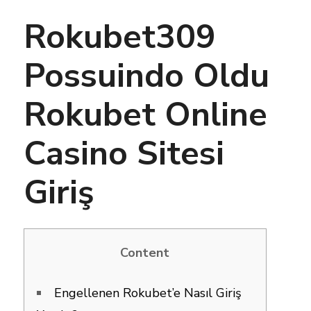
Rokubet309
Possuindo Oldu
Rokubet Online
Casino Sitesi
Giriş
Content
Engellenen Rokubet’e Nasıl Giriş