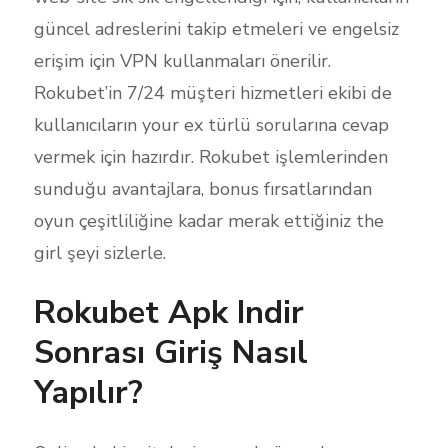
güncel adreslerini takip etmeleri ve engelsiz
erişim için VPN kullanmaları önerilir.
Rokubet’in 7/24 müşteri hizmetleri ekibi de
kullanıcıların your ex türlü sorularına cevap
vermek için hazırdır. Rokubet işlemlerinden
sunduğu avantajlara, bonus fırsatlarından
oyun çeşitliliğine kadar merak ettiğiniz the
girl şeyi sizlerle.
Rokubet Apk Indir
Sonrası Giriş Nasıl
Yapılır?