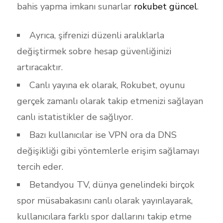
bahis yapma imkanı sunarlar
rokubet güncel
.
Ayrıca, şifrenizi düzenli aralıklarla
değiştirmek sobre hesap güvenliğinizi
artıracaktır.
Canlı yayına ek olarak, Rokubet, oyunu
gerçek zamanlı olarak takip etmenizi sağlayan
canlı istatistikler de sağlıyor.
Bazı kullanıcılar ise VPN ora da DNS
değişikliği gibi yöntemlerle erişim sağlamayı
tercih eder.
Betandyou TV, dünya genelindeki birçok
spor müsabakasını canlı olarak yayınlayarak,
kullanıcılara farklı spor dallarını takip etme