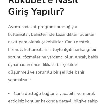
Rokubet’e Nasıl
Giriş Yapılır?
Ayrıca, sadakat programı aracılığıyla
kullanıcılar, bahislerinde kazandıkları puanları
nakit para olarak çekebilirler. Canlı destek
hizmeti, kullanıcıların siteyle ilgili herhangi bir
sorunu çözmelerine yardımcı olur. Ancak, bahis
oynamadan önce dikkatli bir şekilde
düşünmeli ve sorumlu bir şekilde bahis
yapmalısınız.
Canlı desteğe bağlantı yapabilir ve merak
ettiğiniz konular hakkında detaylı bilgiye sahip