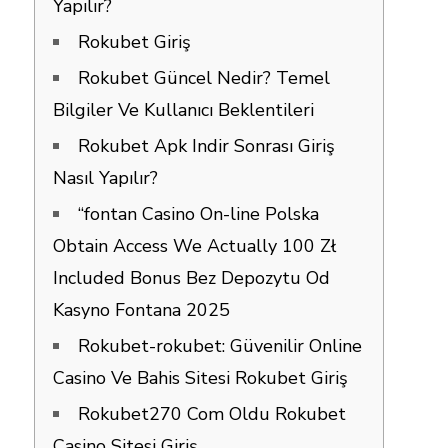
Yapılır?
Rokubet Giriş
Rokubet Güncel Nedir? Temel
Bilgiler Ve Kullanıcı Beklentileri
Rokubet Apk Indir Sonrası Giriş
Nasıl Yapılır?
“fontan Casino On-line Polska ️
Obtain Access We Actually 100 Zł
Included Bonus Bez Depozytu Od
Kasyno Fontana 2025
Rokubet-rokubet: Güvenilir Online
Casino Ve Bahis Sitesi Rokubet Giriş
Rokubet270 Com Oldu Rokubet
Casino Sitesi Giriş