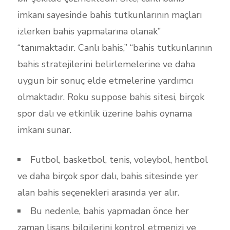
imkanı sayesinde bahis tutkunlarının maçları
izlerken bahis yapmalarına olanak”
“tanımaktadır. Canlı bahis,” “bahis tutkunlarının
bahis stratejilerini belirlemelerine ve daha
uygun bir sonuç elde etmelerine yardımcı
olmaktadır. Roku suppose bahis sitesi, birçok
spor dalı ve etkinlik üzerine bahis oynama
imkanı sunar.
Futbol, basketbol, tenis, voleybol, hentbol
ve daha birçok spor dalı, bahis sitesinde yer
alan bahis seçenekleri arasında yer alır.
Bu nedenle, bahis yapmadan önce her
zaman lisans bilgilerini kontrol etmenizi ve