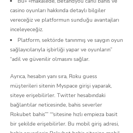
Bu» «makalede, Betandyou canlı bahis ve
casino oyunları hakkında detaylı bilgiler
vereceğiz ve platformun sunduğu avantajları
inceleyeceğiz.
Platform, sektörde tanınmış ve saygın oyun
sağlayıcılarıyla işbirliği yapar ve oyunların”
“adil ve güvenilir olmasını sağlar.
Ayrıca, hesabın yanı sıra, Roku guess
müşterileri sitenin Myspace girişi yaparak,
siteye erişebilirler. Twitter hesabındaki
bağlantılar neticesinde, bahis severler
Rokubet bahis”” ““sitesine hızlı empieza basit
bir şekilde erişebilirler. Bu mobil giriş adresi,