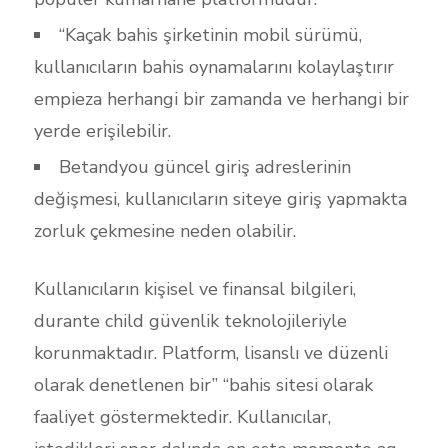
“Kaçak bahis şirketinin mobil sürümü,
kullanıcıların bahis oynamalarını kolaylaştırır
empieza herhangi bir zamanda ve herhangi bir
yerde erişilebilir.
Betandyou güncel giriş adreslerinin
değişmesi, kullanıcıların siteye giriş yapmakta
zorluk çekmesine neden olabilir.
Kullanıcıların kişisel ve finansal bilgileri,
durante child güvenlik teknolojileriyle
korunmaktadır. Platform, lisanslı ve düzenli
olarak denetlenen bir” “bahis sitesi olarak
faaliyet göstermektedir. Kullanıcılar,