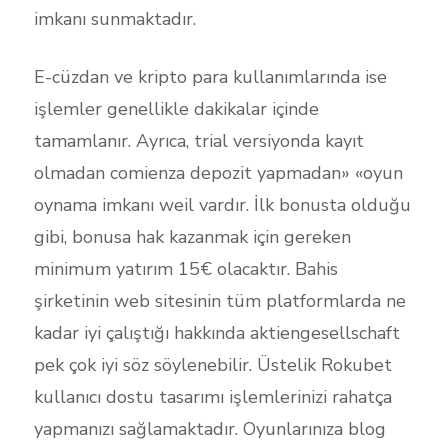
imkanı sunmaktadır.
E-cüzdan ve kripto para kullanımlarında ise
işlemler genellikle dakikalar içinde
tamamlanır. Ayrıca, trial versiyonda kayıt
olmadan comienza depozit yapmadan» «oyun
oynama imkanı weil vardır. İlk bonusta olduğu
gibi, bonusa hak kazanmak için gereken
minimum yatırım 15€ olacaktır. Bahis
şirketinin web sitesinin tüm platformlarda ne
kadar iyi çalıştığı hakkında aktiengesellschaft
pek çok iyi söz söylenebilir. Üstelik Rokubet
kullanıcı dostu tasarımı işlemlerinizi rahatça
yapmanızı sağlamaktadır. Oyunlarınıza blog