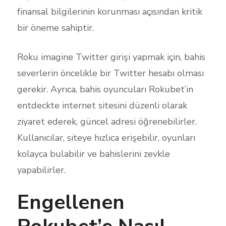
finansal bilgilerinin korunması açısından kritik
bir öneme sahiptir.
Roku imagine Twitter girişi yapmak için, bahis
severlerin öncelikle bir Twitter hesabı olması
gerekir. Ayrıca, bahis oyuncuları Rokubet’in
entdeckte internet sitesini düzenli olarak
ziyaret ederek, güncel adresi öğrenebilirler.
Kullanıcılar, siteye hızlıca erişebilir, oyunları
kolayca bulabilir ve bahislerini zevkle
yapabilirler.
Engellenen