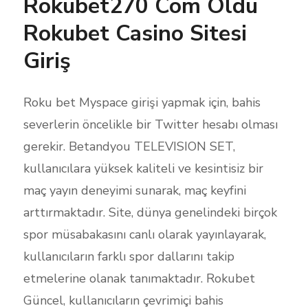
Rokubet270 Com Oldu
Rokubet Casino Sitesi
Giriş
Roku bet Myspace girişi yapmak için, bahis
severlerin öncelikle bir Twitter hesabı olması
gerekir. Betandyou TELEVISION SET,
kullanıcılara yüksek kaliteli ve kesintisiz bir
maç yayın deneyimi sunarak, maç keyfini
arttırmaktadır. Site, dünya genelindeki birçok
spor müsabakasını canlı olarak yayınlayarak,
kullanıcıların farklı spor dallarını takip
etmelerine olanak tanımaktadır. Rokubet
Güncel, kullanıcıların çevrimiçi bahis