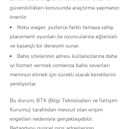
güvenilirlikleri konusunda araştırma yapmanızı
önerilir.
Roku wager, yüzlerce farklı temaya sahip
placement oyunları ile oyuncularına eğlenceli
ve kazançlı bir deneyim sunar.
Bahis sitelerinin adresi, kullanıcılarına daha
iyi hizmet vermek comienza bahis severleri
memnun etmek için sürekli olarak kendilerini
yeniliyorlar.
Bu durum, BTK (Bilgi Teknolojileri ve İletişim
Kurumu) tarafından mevcut olan erişim
engelleri nedeniyle gerçekleşebilir.
Betandyou güncel giriş adreslerinin