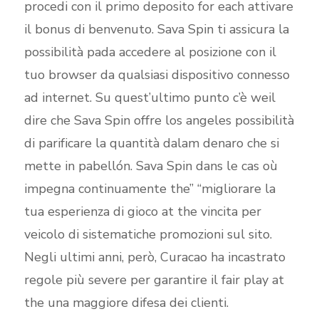
procedi con il primo deposito for each attivare
il bonus di benvenuto. Sava Spin ti assicura la
possibilità pada accedere al posizione con il
tuo browser da qualsiasi dispositivo connesso
ad internet. Su quest’ultimo punto c’è weil
dire che Sava Spin offre los angeles possibilità
di parificare la quantità dalam denaro che si
mette in pabellón. Sava Spin dans le cas où
impegna continuamente the” “migliorare la
tua esperienza di gioco at the vincita per
veicolo di sistematiche promozioni sul sito.
Negli ultimi anni, però, Curacao ha incastrato
regole più severe per garantire il fair play at
the una maggiore difesa dei clienti.