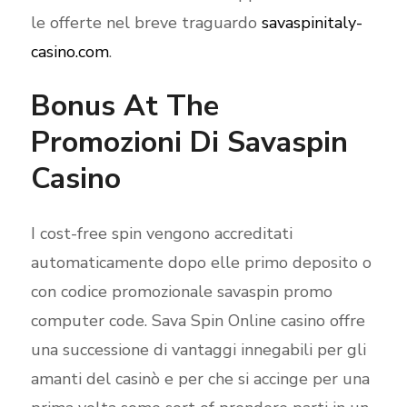
le offerte nel breve traguardo
savaspinitaly-
casino.com
.
Bonus At The
Promozioni Di Savaspin
Casino
I cost-free spin vengono accreditati
automaticamente dopo elle primo deposito o
con codice promozionale savaspin promo
computer code. Sava Spin Online casino offre
una successione di vantaggi innegabili per gli
amanti del casinò e per che si accinge per una