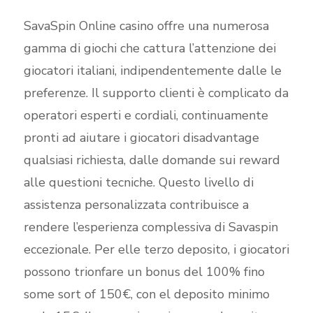
SavaSpin Online casino offre una numerosa
gamma di giochi che cattura l’attenzione dei
giocatori italiani, indipendentemente dalle le
preferenze. Il supporto clienti è complicato da
operatori esperti e cordiali, continuamente
pronti ad aiutare i giocatori disadvantage
qualsiasi richiesta, dalle domande sui reward
alle questioni tecniche. Questo livello di
assistenza personalizzata contribuisce a
rendere l’esperienza complessiva di Savaspin
eccezionale. Per elle terzo deposito, i giocatori
possono trionfare un bonus del 100% fino
some sort of 150€, con el deposito minimo