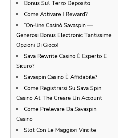
Bonus Sul Terzo Deposito
Come Attivare I Reward?
“On-line Casinò Savaspin —
Generosi Bonus Electronic Tantissime
Opzioni Di Gioco!
Sava Rewrite Casino È Esperto E
Sicuro?
Savaspin Casino È Affidabile?
Come Registrarsi Su Sava Spin
Casino At The Creare Un Account
Come Prelevare Da Savaspin
Casino
Slot Con Le Maggiori Vincite