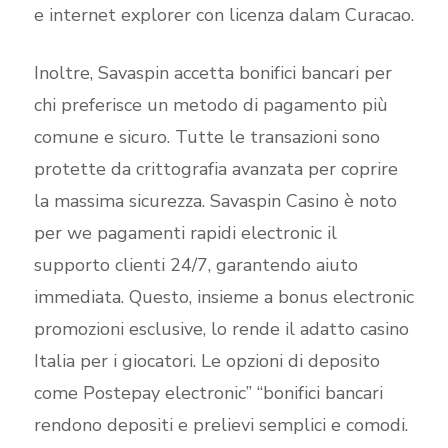
e internet explorer con licenza dalam Curacao.
Inoltre, Savaspin accetta bonifici bancari per
chi preferisce un metodo di pagamento più
comune e sicuro. Tutte le transazioni sono
protette da crittografia avanzata per coprire
la massima sicurezza. Savaspin Casino è noto
per we pagamenti rapidi electronic il
supporto clienti 24/7, garantendo aiuto
immediata. Questo, insieme a bonus electronic
promozioni esclusive, lo rende il adatto casino
Italia per i giocatori. Le opzioni di deposito
come Postepay electronic” “bonifici bancari
rendono depositi e prelievi semplici e comodi.