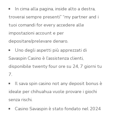
In cima alla pagina, inside alto a destra,
troverai sempre presenti” “my partner and i
tuoi comandi for every accedere alle
impostazioni account e per
depositare/prelevare denaro.
Uno degli aspetti più apprezzati di
Savaspin Casino è l’assistenza clienti,
disponibile twenty four ore su 24, 7 giorni tu
7.
Il sava spin casino not any deposit bonus è
ideale per chihuahua vuole provare i giochi
senza rischi.
Casino Savaspin è stato fondato nel 2024