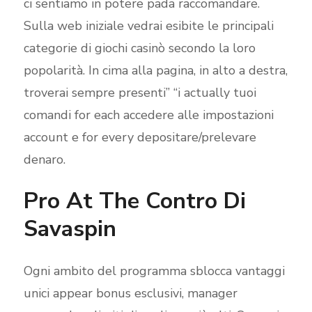
ci sentiamo in potere pada raccomandare.
Sulla web iniziale vedrai esibite le principali
categorie di giochi casinò secondo la loro
popolarità. In cima alla pagina, in alto a destra,
troverai sempre presenti” “i actually tuoi
comandi for each accedere alle impostazioni
account e for every depositare/prelevare
denaro.
Pro At The Contro Di
Savaspin
Ogni ambito del programma sblocca vantaggi
unici appear bonus esclusivi, manager