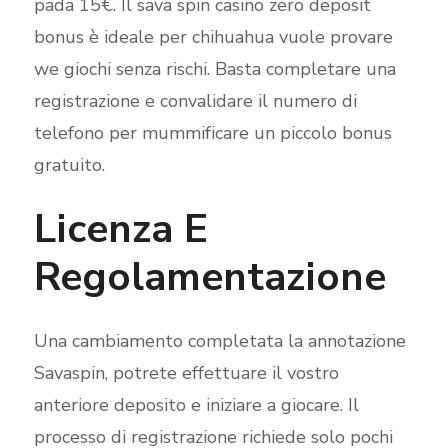
pada 15€. Il sava spin casino zero deposit
bonus è ideale per chihuahua vuole provare
we giochi senza rischi. Basta completare una
registrazione e convalidare il numero di
telefono per mummificare un piccolo bonus
gratuito.
Licenza E
Regolamentazione
Una cambiamento completata la annotazione
Savaspin, potrete effettuare il vostro
anteriore deposito e iniziare a giocare. Il
processo di registrazione richiede solo pochi