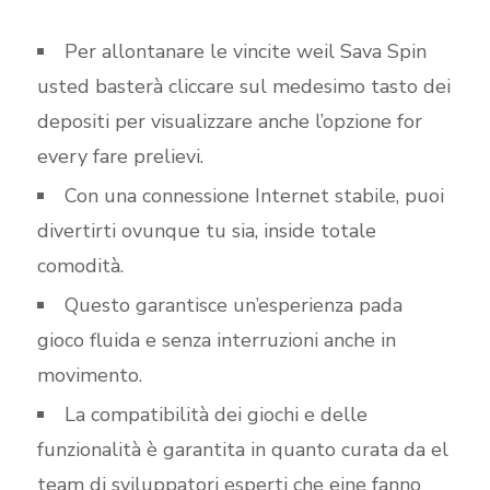
Per allontanare le vincite weil Sava Spin
usted basterà cliccare sul medesimo tasto dei
depositi per visualizzare anche l’opzione for
every fare prelievi.
Con una connessione Internet stabile, puoi
divertirti ovunque tu sia, inside totale
comodità.
Questo garantisce un’esperienza pada
gioco fluida e senza interruzioni anche in
movimento.
La compatibilità dei giochi e delle
funzionalità è garantita in quanto curata da el
team di sviluppatori esperti che eine fanno