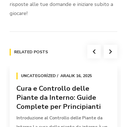
risposte alle tue domande e iniziare subito a
giocare!
RELATED POSTS
UNCATEGORIZED
ARALIK 16, 2025
Cura e Controllo delle
Piante da Interno: Guide
Complete per Principianti
Introduzione al Controllo delle Piante da
Interno La cura delle piante da interno è un