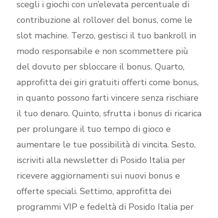
scegli i giochi con un’elevata percentuale di
contribuzione al rollover del bonus, come le
slot machine. Terzo, gestisci il tuo bankroll in
modo responsabile e non scommettere più
del dovuto per sbloccare il bonus. Quarto,
approfitta dei giri gratuiti offerti come bonus,
in quanto possono farti vincere senza rischiare
il tuo denaro. Quinto, sfrutta i bonus di ricarica
per prolungare il tuo tempo di gioco e
aumentare le tue possibilità di vincita. Sesto,
iscriviti alla newsletter di Posido Italia per
ricevere aggiornamenti sui nuovi bonus e
offerte speciali. Settimo, approfitta dei
programmi VIP e fedeltà di Posido Italia per