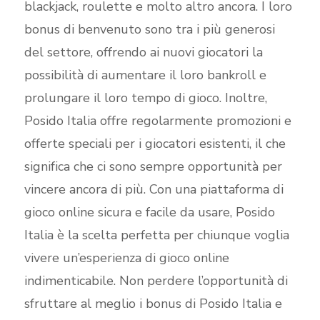
blackjack, roulette e molto altro ancora. I loro
bonus di benvenuto sono tra i più generosi
del settore, offrendo ai nuovi giocatori la
possibilità di aumentare il loro bankroll e
prolungare il loro tempo di gioco. Inoltre,
Posido Italia offre regolarmente promozioni e
offerte speciali per i giocatori esistenti, il che
significa che ci sono sempre opportunità per
vincere ancora di più. Con una piattaforma di
gioco online sicura e facile da usare, Posido
Italia è la scelta perfetta per chiunque voglia
vivere un’esperienza di gioco online
indimenticabile. Non perdere l’opportunità di
sfruttare al meglio i bonus di Posido Italia e