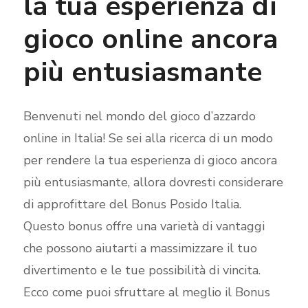
la tua esperienza di
gioco online ancora
più entusiasmante
Benvenuti nel mondo del gioco d’azzardo
online in Italia! Se sei alla ricerca di un modo
per rendere la tua esperienza di gioco ancora
più entusiasmante, allora dovresti considerare
di approfittare del Bonus Posido Italia.
Questo bonus offre una varietà di vantaggi
che possono aiutarti a massimizzare il tuo
divertimento e le tue possibilità di vincita.
Ecco come puoi sfruttare al meglio il Bonus