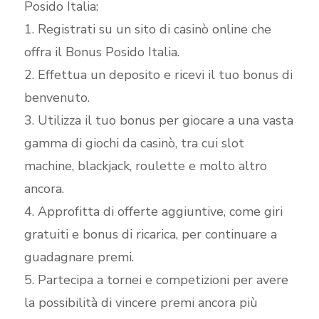
Posido Italia:
1. Registrati su un sito di casinò online che
offra il Bonus Posido Italia.
2. Effettua un deposito e ricevi il tuo bonus di
benvenuto.
3. Utilizza il tuo bonus per giocare a una vasta
gamma di giochi da casinò, tra cui slot
machine, blackjack, roulette e molto altro
ancora.
4. Approfitta di offerte aggiuntive, come giri
gratuiti e bonus di ricarica, per continuare a
guadagnare premi.
5. Partecipa a tornei e competizioni per avere
la possibilità di vincere premi ancora più