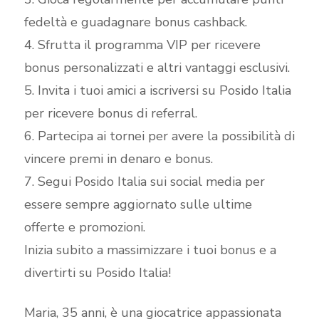
fedeltà e guadagnare bonus cashback.
4. Sfrutta il programma VIP per ricevere
bonus personalizzati e altri vantaggi esclusivi.
5. Invita i tuoi amici a iscriversi su Posido Italia
per ricevere bonus di referral.
6. Partecipa ai tornei per avere la possibilità di
vincere premi in denaro e bonus.
7. Segui Posido Italia sui social media per
essere sempre aggiornato sulle ultime
offerte e promozioni.
Inizia subito a massimizzare i tuoi bonus e a
divertirti su Posido Italia!
Maria, 35 anni, è una giocatrice appassionata