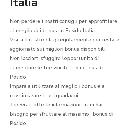
Italia
Non perdere i nostri consigli per approfittare
al meglio dei bonus su Posido Italia.
Visita il nostro blog regolarmente per restare
aggiornato sui migliori bonus disponibili.
Non lasciarti sfuggire l’opportunità di
aumentare le tue vincite con i bonus di
Posido.
Impara a utilizzare al meglio i bonus e a
massimizzare i tuoi guadagni.
Troverai tutte le informazioni di cui hai
bisogno per sfruttare al massimo i bonus di
Posido.