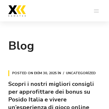
Blog
POSTED ON
EKIM 30, 2025
IN
UNCATEGORIZED
Scopri i nostri migliori consigli
per approfittare dei bonus su
Posido Italia e vivere
un’esperienza di gioco online