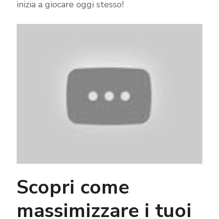
inizia a giocare oggi stesso!
Scopri come
massimizzare i tuoi