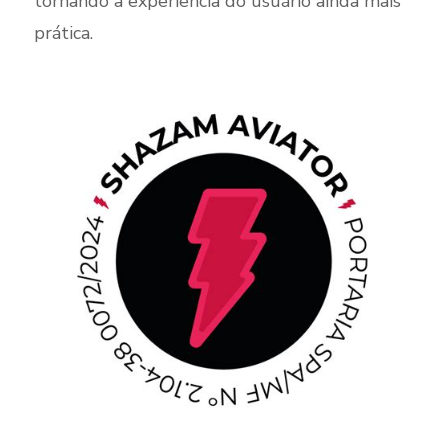
tornando a experiência do usuário ainda mais
prática.