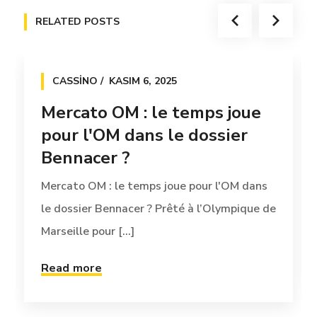
RELATED POSTS
CASSINO
KASIM 6, 2025
Mercato OM : le temps joue
pour l'OM dans le dossier
Bennacer ?
Mercato OM : le temps joue pour l'OM dans
le dossier Bennacer ? Prêté à l’Olympique de
Marseille pour [...]
Read more