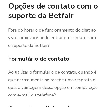
Opções de contato com o
suporte da Betfair
Fora do horário de funcionamento do chat ao
vivo, como você pode entrar em contato com
o suporte da Betfair?
Formulário de contato
Ao utilizar o formulário de contato, quando é
que normalmente se recebe uma resposta e
qual a vantagem dessa opção em comparação
com e-mail ou telefone?