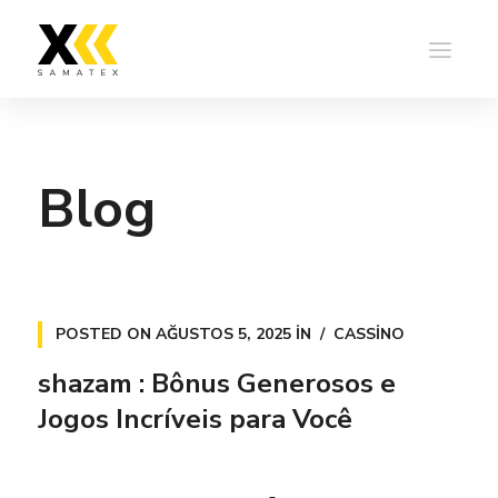
Blog
POSTED ON
AĞUSTOS 5, 2025
IN
CASSINO
shazam : Bônus Generosos e
Jogos Incríveis para Você