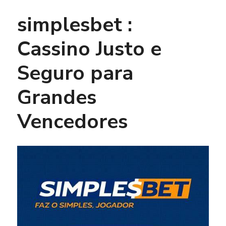
simplesbet :
Cassino Justo e
Seguro para
Grandes
Vencedores