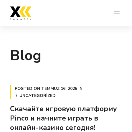
Blog
POSTED ON
TEMMUZ 16, 2025
IN
UNCATEGORIZED
Скачайте игровую платформу
Pinco и начните играть в
онлайн-казино сегодня!