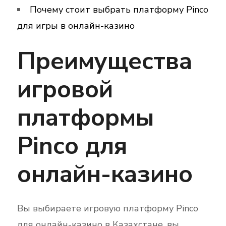
Почему стоит выбрать платформу Pinco
для игры в онлайн-казино
Преимущества
игровой
платформы
Pinco для
онлайн-казино
Вы выбираете игровую платформу Pinco
для онлайн-казино в Казахстане, вы