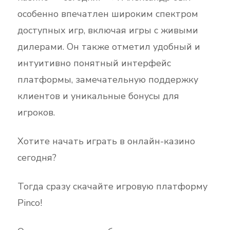
особенно впечатлен широким спектром
доступных игр, включая игры с живыми
дилерами. Он также отметил удобный и
интуитивно понятный интерфейс
платформы, замечательную поддержку
клиентов и уникальные бонусы для
игроков.
Хотите начать играть в онлайн-казино
сегодня?
Тогда сразу скачайте игровую платформу
Pinco!