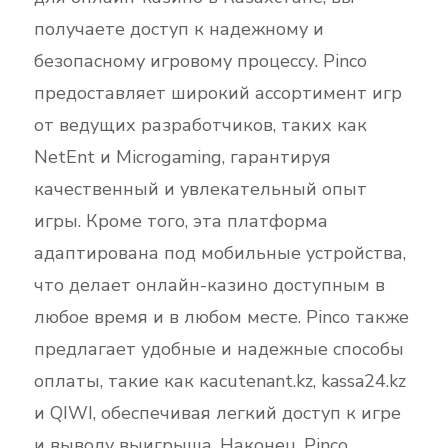
получаете доступ к надежному и
безопасному игровому процессу. Pinco
предоставляет широкий ассортимент игр
от ведущих разработчиков, таких как
NetEnt и Microgaming, гарантируя
качественный и увлекательный опыт
игры. Кроме того, эта платформа
адаптирована под мобильные устройства,
что делает онлайн-казино доступным в
любое время и в любом месте. Pinco также
предлагает удобные и надежные способы
оплаты, такие как касutenant.kz, kassa24.kz
и QIWI, обеспечивая легкий доступ к игре
и выводу выигрыша. Наконец, Pinco