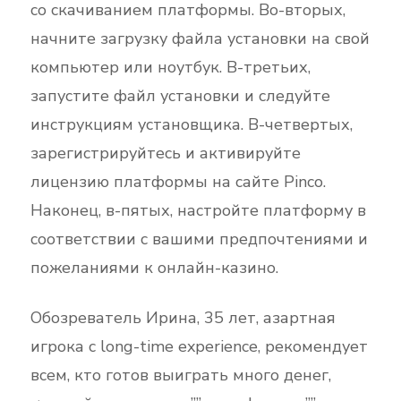
со скачиванием платформы. Во-вторых,
начните загрузку файла установки на свой
компьютер или ноутбук. В-третьих,
запустите файл установки и следуйте
инструкциям установщика. В-четвертых,
зарегистрируйтесь и активируйте
лицензию платформы на сайте Pinco.
Наконец, в-пятых, настройте платформу в
соответствии с вашими предпочтениями и
пожеланиями к онлайн-казино.
Обозреватель Ирина, 35 лет, азартная
игрока с long-time experience, рекомендует
всем, кто готов выиграть много денег,