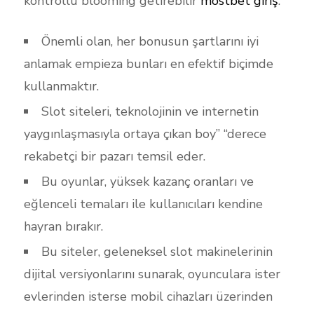
kontrollü blooming getirebilir
mostbet giriş
.
Önemli olan, her bonusun şartlarını iyi
anlamak empieza bunları en efektif biçimde
kullanmaktır.
Slot siteleri, teknolojinin ve internetin
yaygınlaşmasıyla ortaya çıkan boy” “derece
rekabetçi bir pazarı temsil eder.
Bu oyunlar, yüksek kazanç oranları ve
eğlenceli temaları ile kullanıcıları kendine
hayran bırakır.
Bu siteler, geleneksel slot makinelerinin
dijital versiyonlarını sunarak, oyunculara ister
evlerinden isterse mobil cihazları üzerinden