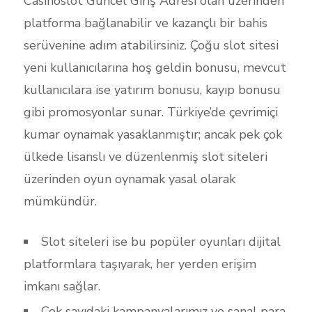
Casinoslot Güncel Giriş Adresi olan üzerinden
platforma bağlanabilir ve kazançlı bir bahis
serüvenine adım atabilirsiniz. Çoğu slot sitesi
yeni kullanıcılarına hoş geldin bonusu, mevcut
kullanıcılara ise yatırım bonusu, kayıp bonusu
gibi promosyonlar sunar. Türkiye’de çevrimiçi
kumar oynamak yasaklanmıştır; ancak pek çok
ülkede lisanslı ve düzenlenmiş slot siteleri
üzerinden oyun oynamak yasal olarak
mümkündür.
Slot siteleri ise bu popüler oyunları dijital
platformlara taşıyarak, her yerden erişim
imkanı sağlar.
Çok sayıdaki kampanyalarımız ve sanal para