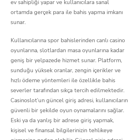
ev sahipliği yapar ve kullanıcılara sanal
ortamda gerçek para ile bahis yapma imkanı
sunar.
Kullanıcılarına spor bahislerinden canlı casino
oyunlarına, slotlardan masa oyunlarına kadar
geniş bir yelpazede hizmet sunar. Platform,
sunduğu yüksek oranlar, zengin içerikler ve
hızlı ödeme yöntemleri ile özellikle bahis
severler tarafından sıkça tercih edilmektedir.
Casinoslot’un güncel giriş adresi, kullanıcıların
güvenli bir şekilde oyun oynamalarını sağlar.
Eski ya da yanlış bir adrese giriş yapmak,
kişisel ve finansal bilgilerinizin tehlikeye