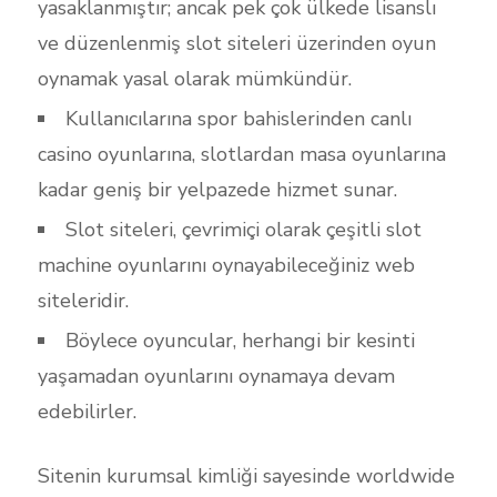
yasaklanmıştır; ancak pek çok ülkede lisanslı
ve düzenlenmiş slot siteleri üzerinden oyun
oynamak yasal olarak mümkündür.
Kullanıcılarına spor bahislerinden canlı
casino oyunlarına, slotlardan masa oyunlarına
kadar geniş bir yelpazede hizmet sunar.
Slot siteleri, çevrimiçi olarak çeşitli slot
machine oyunlarını oynayabileceğiniz web
siteleridir.
Böylece oyuncular, herhangi bir kesinti
yaşamadan oyunlarını oynamaya devam
edebilirler.
Sitenin kurumsal kimliği sayesinde worldwide