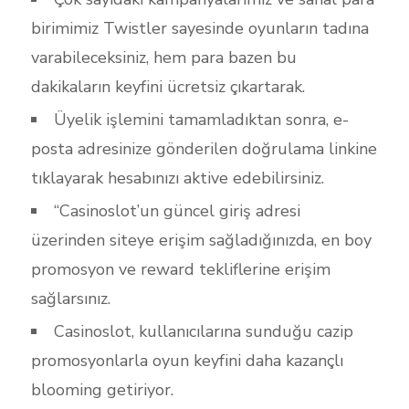
birimimiz Twistler sayesinde oyunların tadına
varabileceksiniz, hem para bazen bu
dakikaların keyfini ücretsiz çıkartarak.
Üyelik işlemini tamamladıktan sonra, e-
posta adresinize gönderilen doğrulama linkine
tıklayarak hesabınızı aktive edebilirsiniz.
“Casinoslot’un güncel giriş adresi
üzerinden siteye erişim sağladığınızda, en boy
promosyon ve reward tekliflerine erişim
sağlarsınız.
Casinoslot, kullanıcılarına sunduğu cazip
promosyonlarla oyun keyfini daha kazançlı
blooming getiriyor.