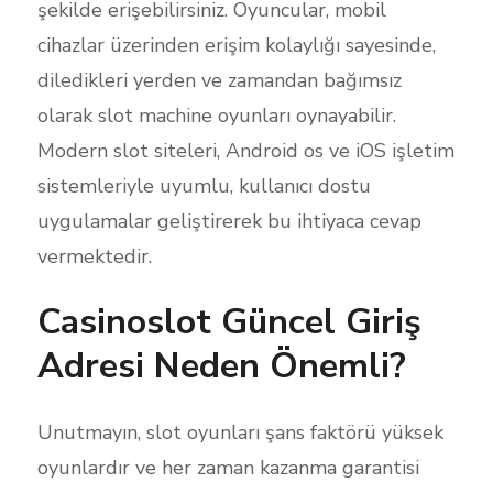
şekilde erişebilirsiniz. Oyuncular, mobil
cihazlar üzerinden erişim kolaylığı sayesinde,
diledikleri yerden ve zamandan bağımsız
olarak slot machine oyunları oynayabilir.
Modern slot siteleri, Android os ve iOS işletim
sistemleriyle uyumlu, kullanıcı dostu
uygulamalar geliştirerek bu ihtiyaca cevap
vermektedir.
Casinoslot Güncel Giriş
Adresi Neden Önemli?
Unutmayın, slot oyunları şans faktörü yüksek
oyunlardır ve her zaman kazanma garantisi