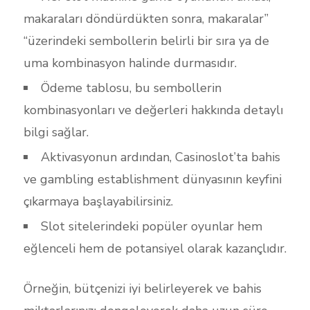
makaraları döndürdükten sonra, makaralar”
“üzerindeki sembollerin belirli bir sıra ya de
uma kombinasyon halinde durmasıdır.
Ödeme tablosu, bu sembollerin
kombinasyonları ve değerleri hakkında detaylı
bilgi sağlar.
Aktivasyonun ardından, Casinoslot’ta bahis
ve gambling establishment dünyasının keyfini
çıkarmaya başlayabilirsiniz.
Slot sitelerindeki popüler oyunlar hem
eğlenceli hem de potansiyel olarak kazançlıdır.
Örneğin, bütçenizi iyi belirleyerek ve bahis