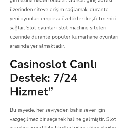
girmesine neden olabilir. Güncel giriş adresi
üzerinden siteye erişim sağlamak, durante
yeni oyunları empieza özellikleri keşfetmenizi
sağlar. Slot oyunları, slot machine siteleri
üzerinde durante popüler kumarhane oyunları
arasında yer almaktadır.
Casinoslot Canlı
Destek: 7/24
Hizmet”
Bu sayede, her seviyeden bahis sever için
vazgeçilmez bir seçenek haline gelmiştir. Slot