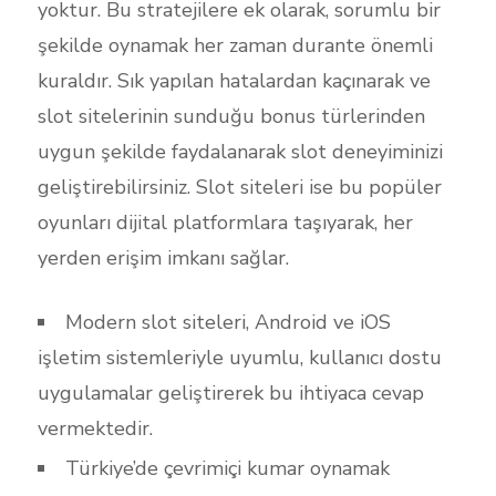
yoktur. Bu stratejilere ek olarak, sorumlu bir
şekilde oynamak her zaman durante önemli
kuraldır. Sık yapılan hatalardan kaçınarak ve
slot sitelerinin sunduğu bonus türlerinden
uygun şekilde faydalanarak slot deneyiminizi
geliştirebilirsiniz. Slot siteleri ise bu popüler
oyunları dijital platformlara taşıyarak, her
yerden erişim imkanı sağlar.
Modern slot siteleri, Android ve iOS
işletim sistemleriyle uyumlu, kullanıcı dostu
uygulamalar geliştirerek bu ihtiyaca cevap
vermektedir.
Türkiye’de çevrimiçi kumar oynamak