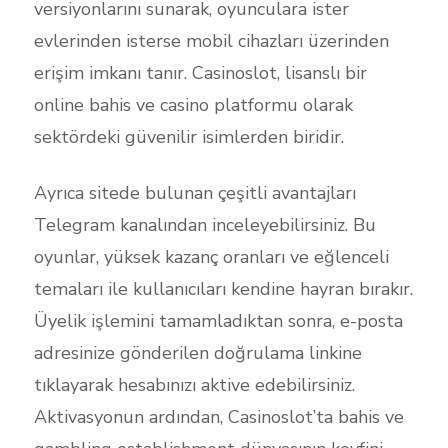
versiyonlarını sunarak, oyunculara ister
evlerinden isterse mobil cihazları üzerinden
erişim imkanı tanır. Casinoslot, lisanslı bir
online bahis ve casino platformu olarak
sektördeki güvenilir isimlerden biridir.
Ayrıca sitede bulunan çeşitli avantajları
Telegram kanalından inceleyebilirsiniz. Bu
oyunlar, yüksek kazanç oranları ve eğlenceli
temaları ile kullanıcıları kendine hayran bırakır.
Üyelik işlemini tamamladıktan sonra, e-posta
adresinize gönderilen doğrulama linkine
tıklayarak hesabınızı aktive edebilirsiniz.
Aktivasyonun ardından, Casinoslot’ta bahis ve