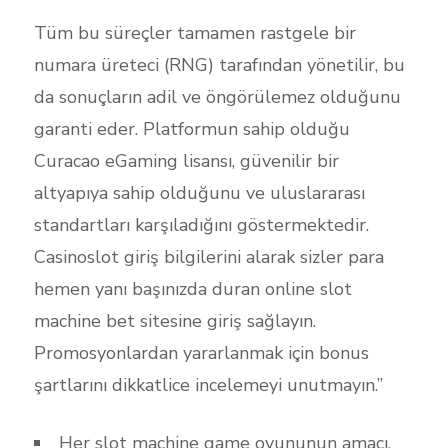
Tüm bu süreçler tamamen rastgele bir
numara üreteci (RNG) tarafından yönetilir, bu
da sonuçların adil ve öngörülemez olduğunu
garanti eder. Platformun sahip olduğu
Curacao eGaming lisansı, güvenilir bir
altyapıya sahip olduğunu ve uluslararası
standartları karşıladığını göstermektedir.
Casinoslot giriş bilgilerini alarak sizler para
hemen yanı başınızda duran online slot
machine bet sitesine giriş sağlayın.
Promosyonlardan yararlanmak için bonus
şartlarını dikkatlice incelemeyi unutmayın.”
Her slot machine game oyununun amacı,