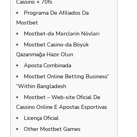
Cassino + 70fs
Programa De Afiliados Da
Mostbet
Mostbet-də Mərclərin Növləri
Mostbet Casino-da Böyük
Qazanmağa Hazır Olun
Aposta Combinada
Mostbet Online Betting Business”
“Within Bangladesh
Mostbet – Web-site Oficial De
Cassino Online E Apostas Esportivas
Licença Oficial
Other Mostbet Games