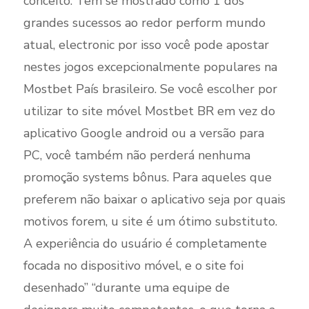
conceito. Têm se mostrado como 1 dos
grandes sucessos ao redor perform mundo
atual, electronic por isso você pode apostar
nestes jogos excepcionalmente populares na
Mostbet País brasileiro. Se você escolher por
utilizar to site móvel Mostbet BR em vez do
aplicativo Google android ou a versão para
PC, você também não perderá nenhuma
promoção systems bônus. Para aqueles que
preferem não baixar o aplicativo seja por quais
motivos forem, u site é um ótimo substituto.
A experiência do usuário é completamente
focada no dispositivo móvel, e o site foi
desenhado” “durante uma equipe de