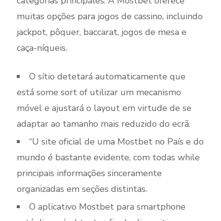
categorias principales. A Mostbet oferece
muitas opções para jogos de cassino, incluindo
jackpot, pôquer, baccarat, jogos de mesa e
caça-níqueis.
O sítio detetará automaticamente que
está some sort of utilizar um mecanismo
móvel e ajustará o layout em virtude de se
adaptar ao tamanho mais reduzido do ecrã.
“U site oficial de uma Mostbet no País e do
mundo é bastante evidente, com todas while
principais informações sinceramente
organizadas em seções distintas.
O aplicativo Mostbet para smartphone