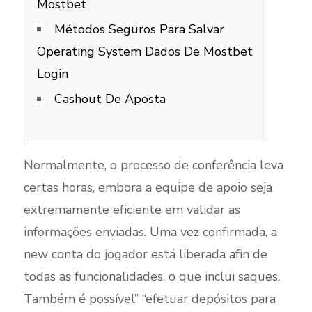
Mostbet
Métodos Seguros Para Salvar
Operating System Dados De Mostbet
Login
Cashout De Aposta
Normalmente, o processo de conferência leva
certas horas, embora a equipe de apoio seja
extremamente eficiente em validar as
informações enviadas. Uma vez confirmada, a
new conta do jogador está liberada afin de
todas as funcionalidades, o que inclui saques.
Também é possível” “efetuar depósitos para