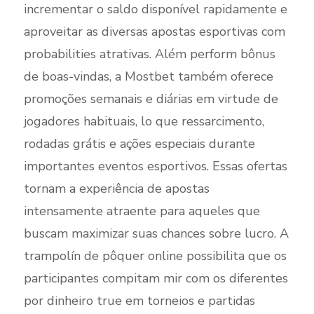
incrementar o saldo disponível rapidamente e
aproveitar as diversas apostas esportivas com
probabilities atrativas. Além perform bônus
de boas-vindas, a Mostbet também oferece
promoções semanais e diárias em virtude de
jogadores habituais, lo que ressarcimento,
rodadas grátis e ações especiais durante
importantes eventos esportivos. Essas ofertas
tornam a experiência de apostas
intensamente atraente para aqueles que
buscam maximizar suas chances sobre lucro. A
trampolín de pôquer online possibilita que os
participantes compitam mir com os diferentes
por dinheiro true em torneios e partidas