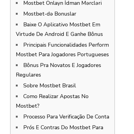
Mostbet Onlayn İdman Mərcləri
Mostbet-də Bonuslar
Baixe O Aplicativo Mostbet Em
Virtude De Android E Ganhe Bônus
Principais Funcionalidades Perform
Mostbet Para Jogadores Portugueses
Bônus Pra Novatos E Jogadores
Regulares
Sobre Mostbet Brasil
Como Realizar Apostas No
Mostbet?
Processo Para Verificação De Conta
Prós E Contras Do Mostbet Para