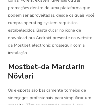
conta. Porém, existem diversas outras
promoções dentro de uma plataforma que
podem ser aproveitadas, desde os quais você
cumpra operating system requisitos
estabelecidos. Basta clicar no ícone de
download pra Android presente no website
da Mostbet electronic prosseguir com a
instalação.
Mostbet-də Mərclərin
Növləri
Os e-sports são basicamente torneios de
videojogos profissionais, para simplificar um