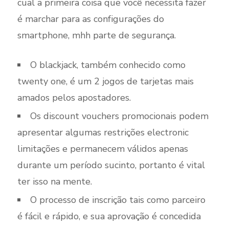
cual a primeira coisa que você necessita fazer
é marchar para as configurações do
smartphone, mhh parte de segurança.
O blackjack, também conhecido como
twenty one, é um 2 jogos de tarjetas mais
amados pelos apostadores.
Os discount vouchers promocionais podem
apresentar algumas restrições electronic
limitações e permanecem válidos apenas
durante um período sucinto, portanto é vital
ter isso na mente.
O processo de inscrição tais como parceiro
é fácil e rápido, e sua aprovação é concedida