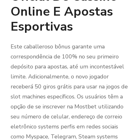
Online E Apostas
Esportivas
Este caballeroso bônus garante uma
correspondência de 100% no seu primeiro
depósito para apostas, até um incontestável
limite. Adicionalmente, o novo jogador
receberá 50 giros grátis para usar na jogos de
slot machines específicos. Os usuários têm a
opção de se inscrever na Mostbet utilizando
seu número de celular, endereço de correio
eletrônico systems perfis em redes sociais
como Myspace, Telegram, Steam systems