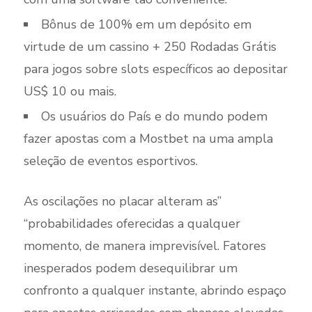
Bônus de 100% em um depósito em
virtude de um cassino + 250 Rodadas Grátis
para jogos sobre slots específicos ao depositar
US$ 10 ou mais.
Os usuários do País e do mundo podem
fazer apostas com a Mostbet na uma ampla
seleção de eventos esportivos.
As oscilações no placar alteram as”
“probabilidades oferecidas a qualquer
momento, de manera imprevisível. Fatores
inesperados podem desequilibrar um
confronto a qualquer instante, abrindo espaço