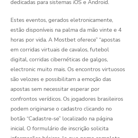
dedicadas para sistemas iOS e Android.
Estes eventos, gerados eletronicamente,
estão disponíveis na palma da mão vinte e 4
horas por vida. A Mostbet oferece” “apostas
em corridas virtuais de cavalos, futebol
digital, corridas cibernéticas de galgos,
electronic muito mais. Os encontros virtuosos
são velozes e possibilitam a emoção das
apostas sem necessitar esperar por
confrontos verídicos. Os jogadores brasileiros
podem originarse o cadastro clicando no
botão “Cadastre-se” localizado na página
inicial. O formulário de inscrição solicita