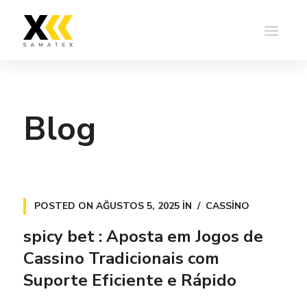
Blog
POSTED ON
AĞUSTOS 5, 2025
IN
CASSINO
spicy bet : Aposta em Jogos de
Cassino Tradicionais com
Suporte Eficiente e Rápido