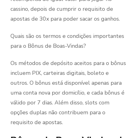
cassino, depois de cumprir o requisito de
apostas de 30x para poder sacar os ganhos.
Quais são os termos e condições importantes
para o Bônus de Boas-Vindas?
Os métodos de depósito aceitos para o bônus
incluem PIX, carteiras digitais, boleto e
outros. O bônus está disponível apenas para
uma conta nova por domicílio, e cada bônus é
válido por 7 dias. Além disso, slots com
opções duplas não contribuem para o
requisito de apostas.