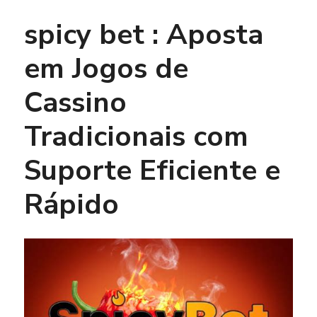
spicy bet : Aposta
em Jogos de
Cassino
Tradicionais com
Suporte Eficiente e
Rápido