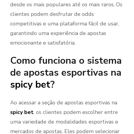
desde os mais populares até os mais raros. Os
clientes podem desfrutar de odds
competitivas e uma plataforma fácil de usar,
garantindo uma experiência de apostas
emocionante e satisfatória.
Como funciona o sistema
de apostas esportivas na
spicy bet
?
Ao acessar a seção de apostas esportivas na
spicy bet
, os clientes podem escolher entre
uma variedade de modalidades esportivas e
mercados de apostas. Eles podem selecionar