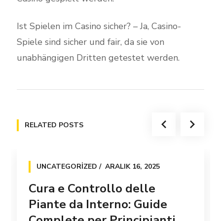
Ist Spielen im Casino sicher? – Ja, Casino-
Spiele sind sicher und fair, da sie von
unabhängigen Dritten getestet werden.
RELATED POSTS
UNCATEGORIZED
ARALIK 16, 2025
Cura e Controllo delle
Piante da Interno: Guide
Complete per Principianti