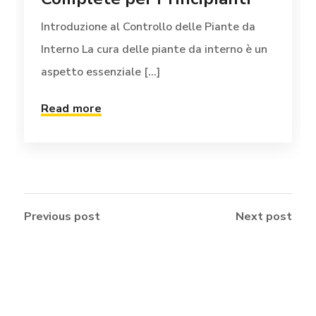
Introduzione al Controllo delle Piante da
Interno La cura delle piante da interno è un
aspetto essenziale [...]
Read more
Previous post
Next post