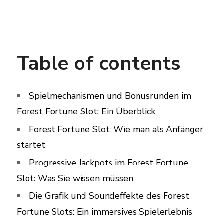
Table of contents
Spielmechanismen und Bonusrunden im
Forest Fortune Slot: Ein Überblick
Forest Fortune Slot: Wie man als Anfänger
startet
Progressive Jackpots im Forest Fortune
Slot: Was Sie wissen müssen
Die Grafik und Soundeffekte des Forest
Fortune Slots: Ein immersives Spielerlebnis