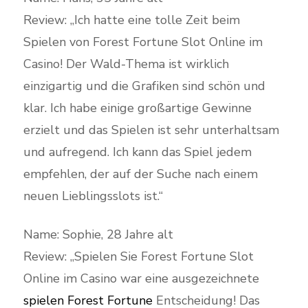
Review: „Ich hatte eine tolle Zeit beim
Spielen von Forest Fortune Slot Online im
Casino! Der Wald-Thema ist wirklich
einzigartig und die Grafiken sind schön und
klar. Ich habe einige großartige Gewinne
erzielt und das Spielen ist sehr unterhaltsam
und aufregend. Ich kann das Spiel jedem
empfehlen, der auf der Suche nach einem
neuen Lieblingsslots ist.“
Name: Sophie, 28 Jahre alt
Review: „Spielen Sie Forest Fortune Slot
Online im Casino war eine ausgezeichnete
spielen Forest Fortune
Entscheidung! Das