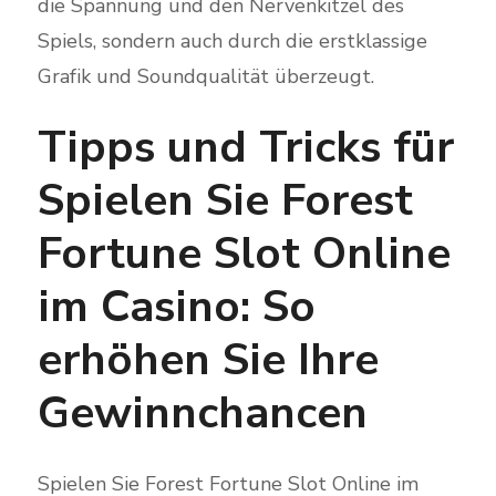
die Spannung und den Nervenkitzel des
Spiels, sondern auch durch die erstklassige
Grafik und Soundqualität überzeugt.
Tipps und Tricks für
Spielen Sie Forest
Fortune Slot Online
im Casino: So
erhöhen Sie Ihre
Gewinnchancen
Spielen Sie Forest Fortune Slot Online im