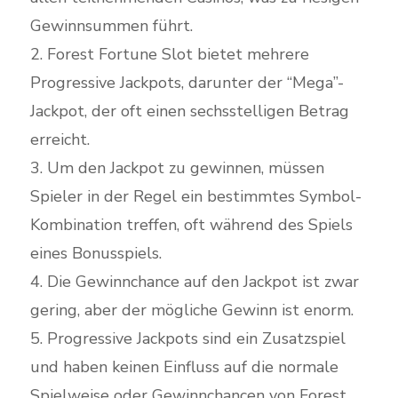
Gewinnsummen führt.
2. Forest Fortune Slot bietet mehrere
Progressive Jackpots, darunter der “Mega”-
Jackpot, der oft einen sechsstelligen Betrag
erreicht.
3. Um den Jackpot zu gewinnen, müssen
Spieler in der Regel ein bestimmtes Symbol-
Kombination treffen, oft während des Spiels
eines Bonusspiels.
4. Die Gewinnchance auf den Jackpot ist zwar
gering, aber der mögliche Gewinn ist enorm.
5. Progressive Jackpots sind ein Zusatzspiel
und haben keinen Einfluss auf die normale
Spielweise oder Gewinnchancen von Forest