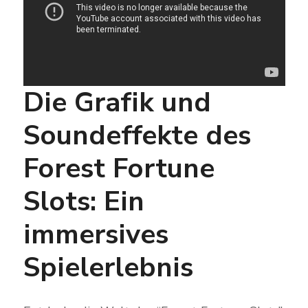
Die Grafik und
Soundeffekte des
Forest Fortune
Slots: Ein
immersives
Spielerlebnis