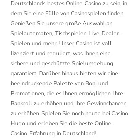
Deutschlands bestes Online-Casino zu sein, in
dem Sie eine Fülle von Casinospielen finden.
Genießen Sie unsere große Auswahl an
Spielautomaten, Tischspielen, Live-Dealer-
Spielen und mehr. Unser Casino ist voll
lizenziert und reguliert, was Ihnen eine
sichere und geschützte Spielumgebung
garantiert. Darüber hinaus bieten wir eine
beeindruckende Palette von Boni und
Promotionen, die es Ihnen ermöglichen, Ihre
Bankroll zu erhöhen und Ihre Gewinnchancen
zu erhöhen. Spielen Sie noch heute bei Casino
Hugo und erleben Sie die beste Online-
Casino-Erfahrung in Deutschland!