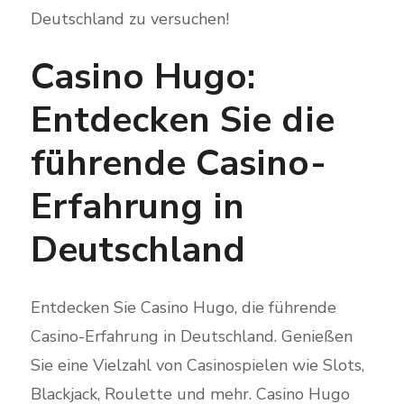
Deutschland zu versuchen!
Casino Hugo:
Entdecken Sie die
führende Casino-
Erfahrung in
Deutschland
Entdecken Sie Casino Hugo, die führende
Casino-Erfahrung in Deutschland. Genießen
Sie eine Vielzahl von Casinospielen wie Slots,
Blackjack, Roulette und mehr. Casino Hugo