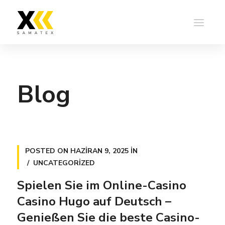
Blog
POSTED ON
HAZIRAN 9, 2025
IN
UNCATEGORIZED
Spielen Sie im Online-Casino
Casino Hugo auf Deutsch –
Genießen Sie die beste Casino-