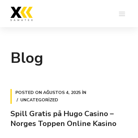
Blog
POSTED ON
AĞUSTOS 4, 2025
IN
UNCATEGORIZED
Spill Gratis på Hugo Casino –
Norges Toppen Online Kasino