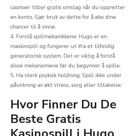
casinoer tilbyr gratis omslag når du oppretter
en konto. Gjør bruk av dette for å øke dine
chancer til å vinne.
4. Forstå spillmekanikkene: Hugo er en
maskinspill og fungerer ut ifra et tilfeldig
generatorisk system. Det er viktig å forstå
disse mekanismene før du begynner å spille.
5. Ha sterk psykisk holdning: Spill ikke under
påvirkning av økt stress, sorg eller tiltakelse.
Hvor Finner Du De
Beste Gratis
Kasinospill i Hugo