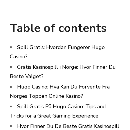
Table of contents
Spill Gratis: Hvordan Fungerer Hugo
Casino?
Gratis Kasinospill i Norge: Hvor Finner Du
Beste Valget?
Hugo Casino: Hva Kan Du Forvente Fra
Norges Toppen Online Kasino?
Spill Gratis På Hugo Casino: Tips and
Tricks for a Great Gaming Experience
Hvor Finner Du De Beste Gratis Kasinospill