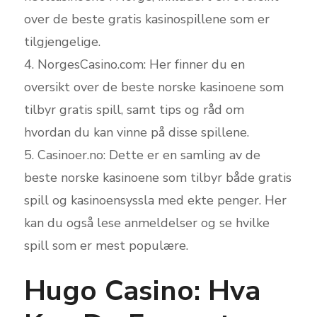
over de beste gratis kasinospillene som er
tilgjengelige.
4. NorgesCasino.com: Her finner du en
oversikt over de beste norske kasinoene som
tilbyr gratis spill, samt tips og råd om
hvordan du kan vinne på disse spillene.
5. Casinoer.no: Dette er en samling av de
beste norske kasinoene som tilbyr både gratis
spill og kasinoensyssla med ekte penger. Her
kan du også lese anmeldelser og se hvilke
spill som er mest populære.
Hugo Casino: Hva