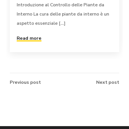
Introduzione al Controllo delle Piante da
Interno La cura delle piante da interno è un
aspetto essenziale [...]
Read more
Previous post
Next post