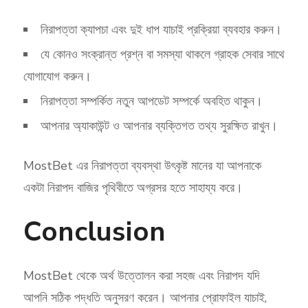
নিরাপত্তা ক্যাপচা এবং দুই ধাপ যাচাই প্রক্রিয়া ব্যবহার করুন।
যে কোনও সংক্রান্ত প্রশ্ন বা সমস্যা থাকলে গ্রাহক সেবার সাথে
যোগাযোগ করুন।
নিরাপত্তা সম্পর্কিত নতুন আপডেট সম্পর্কে অবহিত থাকুন।
আপনার অ্যাকাউন্ট ও আপনার ব্যক্তিগত তথ্য সুরক্ষিত রাখুন।
MostBet এর নিরাপত্তা ব্যবস্থা উৎকৃষ্ট মানের যা আপনাকে
একটা নিরাপদ বাজির পৃথিবীতে অগ্রসর হতে সাহায্য করে।
Conclusion
MostBet থেকে অর্থ উত্তোলন করা সহজ এবং নিরাপদ যদি
আপনি সঠিক পদ্ধতি অনুসরণ করেন। আপনার প্রোফাইল যাচাই,