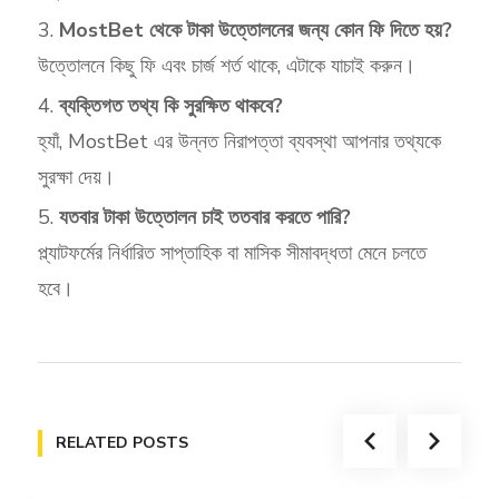
MostBet থেকে টাকা উত্তোলনের জন্য কোন ফি দিতে হয়?
উত্তোলনে কিছু ফি এবং চার্জ শর্ত থাকে, এটাকে যাচাই করুন।
ব্যক্তিগত তথ্য কি সুরক্ষিত থাকবে?
হ্যাঁ, MostBet এর উন্নত নিরাপত্তা ব্যবস্থা আপনার তথ্যকে
সুরক্ষা দেয়।
যতবার টাকা উত্তোলন চাই ততবার করতে পারি?
প্ল্যাটফর্মের নির্ধারিত সাপ্তাহিক বা মাসিক সীমাবদ্ধতা মেনে চলতে
হবে।
RELATED POSTS