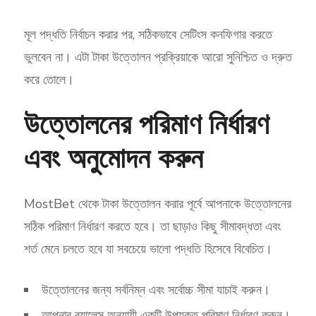
মূল পদ্ধতি নির্বাচন করার পর, সঠিকভাবে সেটিংস কনফিগার করতে
ভুলবেন না। এটা টাকা উত্তোলন প্রক্রিয়াকে আরো সুনিশ্চিত ও দ্রুত
করে তোলে।
উত্তোলনের পরিমাণ নির্ধারণ
এবং অনুমোদন করুন
MostBet থেকে টাকা উত্তোলন করার পূর্বে আপনাকে উত্তোলনের
সঠিক পরিমাণ নির্ধারণ করতে হবে। তা ছাড়াও কিছু সীমাবদ্ধতা এবং
শর্ত মেনে চলতে হবে যা সবচেয়ে ভালো পদ্ধতি হিসেবে বিবেচিত।
উত্তোলনের জন্য সর্বনিম্ন এবং সর্বোচ্চ সীমা যাচাই করুন।
আপনার ব্যালেন্স অনুযায়ী একটি উপযুক্ত পরিমাণ নির্ধারণ করুন।