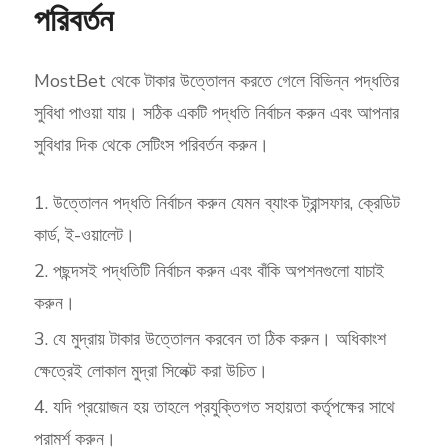
পরিবর্তন
MostBet থেকে টাকার উত্তোলন করতে গেলে বিভিন্ন পদ্ধতির
সুবিধা পাওয়া যায়। সঠিক একটি পদ্ধতি নির্বাচন করুন এবং আপনার
সুবিধার দিক থেকে সেটিংস পরিবর্তন করুন।
উত্তোলন পদ্ধতি নির্বাচন করুন যেমন ব্যাংক ট্রান্সফার, ক্রেডিট
কার্ড, ই-ওয়ালেট।
পছন্দসই পদ্ধতিটি নির্বাচন করুন এবং বাঁকি অপশনগুলো যাচাই
করুন।
যে মুদ্রায় টাকার উত্তোলন করবেন তা ঠিক করুন। অধিকাংশ
ক্ষেত্রেই লোকাল মুদ্রা সিলেক্ট করা উচিত।
যদি প্রয়োজন হয় তাহলে প্রযুক্তিগত সহায়তা কর্তৃপক্ষের সাথে
পরামর্শ করুন।