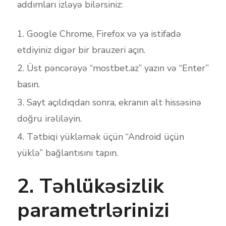
addımları izləyə bilərsiniz:
Google Chrome, Firefox və ya istifadə
etdiyiniz digər bir brauzeri açın.
Üst pəncərəyə “mostbet.az” yazın və “Enter”
basın.
Sayt açıldıqdan sonra, ekranın alt hissəsinə
doğru irəliləyin.
Tətbiqi yükləmək üçün “Android üçün
yüklə” bağlantısını tapın.
2. Təhlükəsizlik
parametrlərinizi