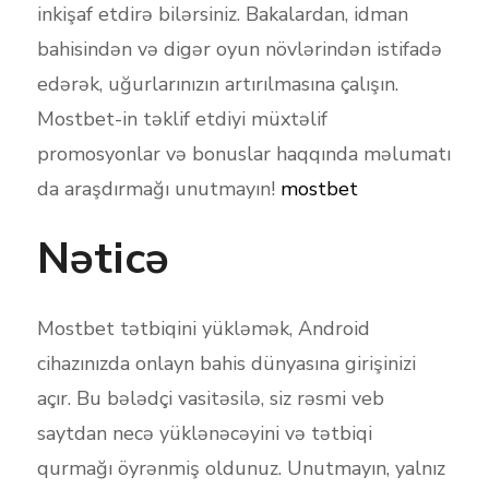
inkişaf etdirə bilərsiniz. Bakalardan, idman
bahisindən və digər oyun növlərindən istifadə
edərək, uğurlarınızın artırılmasına çalışın.
Mostbet-in təklif etdiyi müxtəlif
promosyonlar və bonuslar haqqında məlumatı
da araşdırmağı unutmayın!
mostbet
Nəticə
Mostbet tətbiqini yükləmək, Android
cihazınızda onlayn bahis dünyasına girişinizi
açır. Bu bələdçi vasitəsilə, siz rəsmi veb
saytdan necə yüklənəcəyini və tətbiqi
qurmağı öyrənmiş oldunuz. Unutmayın, yalnız