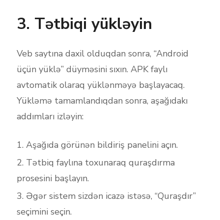
3. Tətbiqi yükləyin
Veb saytına daxil olduqdan sonra, “Android
üçün yüklə” düyməsini sıxın. APK faylı
avtomatik olaraq yüklənməyə başlayacaq.
Yükləmə tamamlandıqdan sonra, aşağıdakı
addımları izləyin:
Aşağıda görünən bildiriş panelini açın.
Tətbiq faylına toxunaraq quraşdırma
prosesini başlayın.
Əgər sistem sizdən icazə istəsə, “Quraşdır”
seçimini seçin.