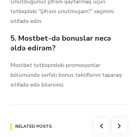
Unutduğunuz şifrəni qaytarmaq üçün
tətbiqdəki “Şifrəni unutmuşam?” seçimini
istifadə edin.
5. Mostbet-də bonuslar necə
əldə edirəm?
Mostbet tətbiqindəki promosyonlar
bölümündə sərfəli bonus təkliflərini taparaq
istifadə edə bilərsiniz.
RELATED POSTS