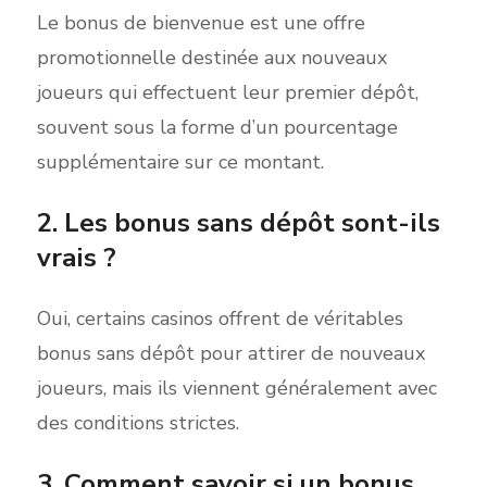
Le bonus de bienvenue est une offre
promotionnelle destinée aux nouveaux
joueurs qui effectuent leur premier dépôt,
souvent sous la forme d’un pourcentage
supplémentaire sur ce montant.
2. Les bonus sans dépôt sont-ils
vrais ?
Oui, certains casinos offrent de véritables
bonus sans dépôt pour attirer de nouveaux
joueurs, mais ils viennent généralement avec
des conditions strictes.
3. Comment savoir si un bonus