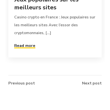
meilleurs sites
Casino crypto en France : Jeux populaires sur
les meilleurs sites Avec l’essor des
cryptomonnaies, [...]
Read more
Previous post
Next post