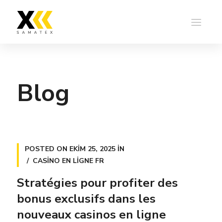
Blog
POSTED ON
EKIM 25, 2025
IN
CASINO EN LIGNE FR
Stratégies pour profiter des
bonus exclusifs dans les
nouveaux casinos en ligne