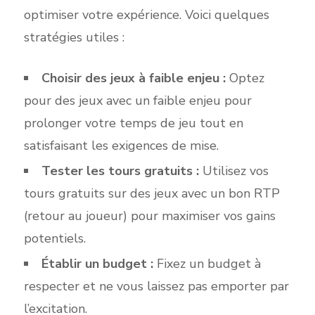
optimiser votre expérience. Voici quelques
stratégies utiles :
Choisir des jeux à faible enjeu :
Optez
pour des jeux avec un faible enjeu pour
prolonger votre temps de jeu tout en
satisfaisant les exigences de mise.
Tester les tours gratuits :
Utilisez vos
tours gratuits sur des jeux avec un bon RTP
(retour au joueur) pour maximiser vos gains
potentiels.
Établir un budget :
Fixez un budget à
respecter et ne vous laissez pas emporter par
l’excitation.