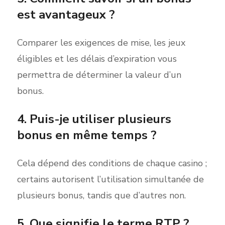
est avantageux ?
Comparer les exigences de mise, les jeux
éligibles et les délais d’expiration vous
permettra de déterminer la valeur d’un
bonus.
4. Puis-je utiliser plusieurs
bonus en même temps ?
Cela dépend des conditions de chaque casino ;
certains autorisent l’utilisation simultanée de
plusieurs bonus, tandis que d’autres non.
5. Que signifie le terme RTP ?