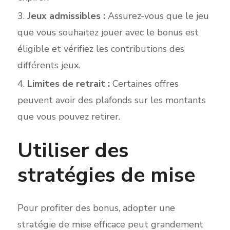
Jeux admissibles :
Assurez-vous que le jeu
que vous souhaitez jouer avec le bonus est
éligible et vérifiez les contributions des
différents jeux.
Limites de retrait :
Certaines offres
peuvent avoir des plafonds sur les montants
que vous pouvez retirer.
Utiliser des
stratégies de mise
Pour profiter des bonus, adopter une
stratégie de mise efficace peut grandement