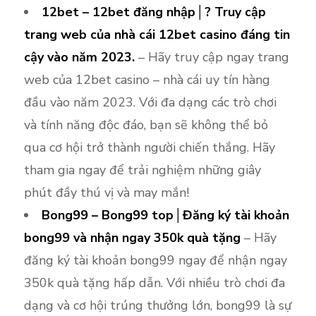
12bet – 12bet đăng nhập│? Truy cập
trang web của nhà cái 12bet casino đáng tin
cậy vào năm 2023.
– Hãy truy cập ngay trang
web của 12bet casino – nhà cái uy tín hàng
đầu vào năm 2023. Với đa dạng các trò chơi
và tính năng độc đáo, bạn sẽ không thể bỏ
qua cơ hội trở thành người chiến thắng. Hãy
tham gia ngay để trải nghiệm những giây
phút đầy thú vị và may mắn!
Bong99 – Bong99 top│Đăng ký tài khoản
bong99 và nhận ngay 350k quà tặng
– Hãy
đăng ký tài khoản bong99 ngay để nhận ngay
350k quà tặng hấp dẫn. Với nhiều trò chơi đa
dạng và cơ hội trúng thưởng lớn, bong99 là sự