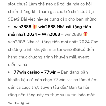
slot chưa? Làm thế nào để tối đa hóa cơ hội
chiến thắng khi tham gia các trò chơi slot tại
9Bet? Bài viết này sẽ cung cấp cho bạn những
win2888
win2888 Nhà cái tặng tiền
mới nhất 2024 – Win2888
– win2888
win2888 Nhà cái tặng tiền mới nhất 2024 Các
chương trình khuyến mãi tại win2888Có đến
hàng chục chương trình khuyến mãi, event
diễn ra hà
77win casino – 77win
– Bạn đang băn
khoăn liệu có nên chọn 77win casino làm điểm
đến cá cược trực tuyến lâu dài? Bạn tự hỏi
rằng nền tảng này có thực sự uy tín, bảo mật
và mang lại