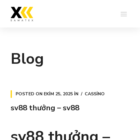
Blog
POSTED ON
EKIM 25, 2025
IN
CASSINO
sv88 thưởng – sv88
sv88 thưởng –