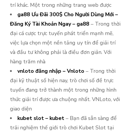
trí khác. Một trong những trang web được
ga88 Ưu Đãi 300$ Cho Người Dùng Mới –
Đăng Ký Tài Khoản Ngay – ga88
– Trong thời
đại cá cược trực tuyến phát triển mạnh mẽ,
việc lựa chọn một nền tảng uy tín để giải trí
và đầu tư không phải là điều đơn giản. Với
hàng trăm nhà
vnloto đăng nhập – Vnloto
– Trong thời
đại kỹ thuật số hiện nay, trò chơi số đề trực
tuyến đang trở thành một trong những hình
thức giải trí được ưa chuộng nhất. VNLoto, với
giao diện
kubet slot – kubet
– Bạn đã sẵn sàng để
trải nghiệm thế giới trò chơi Kubet Slot tại