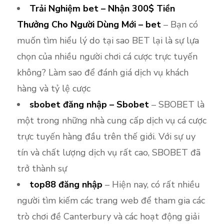
Trải Nghiệm bet – Nhận 300$ Tiền
Thưởng Cho Người Dùng Mới – bet
– Bạn có
muốn tìm hiểu lý do tại sao BET lại là sự lựa
chọn của nhiều người chơi cá cược trực tuyến
không? Làm sao để đánh giá dịch vụ khách
hàng và tỷ lệ cược
sbobet đăng nhập – Sbobet
– SBOBET là
một trong những nhà cung cấp dịch vụ cá cược
trực tuyến hàng đầu trên thế giới. Với sự uy
tín và chất lượng dịch vụ rất cao, SBOBET đã
trở thành sự
top88 đăng nhập
– Hiện nay, có rất nhiều
người tìm kiếm các trang web để tham gia các
trò chơi đề Canterbury và các hoạt động giải