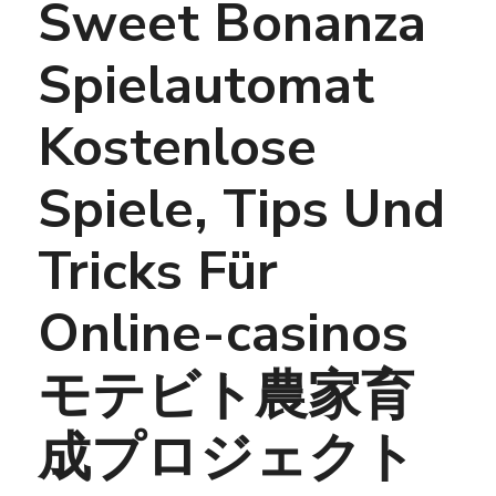
Sweet Bonanza
Spielautomat
Kostenlose
Spiele, Tips Und
Tricks Für
Online-casinos
モテビト農家育
成プロジェクト