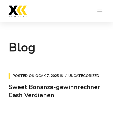
Blog
POSTED ON
OCAK 7, 2025
IN
UNCATEGORIZED
Sweet Bonanza-gewinnrechner
Cash Verdienen