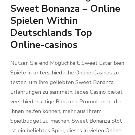
Sweet Bonanza – Online
Spielen Within
Deutschlands Top
Online-casinos
Nutzen Sie end Möglichkeit, Sweet Estar bien
Spiele in unterschiedliche Online-Casinos zu
testen, um Ihre geliebten Sweet Bonanza
Erfahrungen zu sammeln. Jedes Casino bietet
verschiedenartige Boni und Promotionen, die
Ihnen helfen können, mehr aus Ihrem
Spielbudget zu machen. Sweet Bonanza Slot
ist ein beliebtes Spiel, dieses in vielen Online-