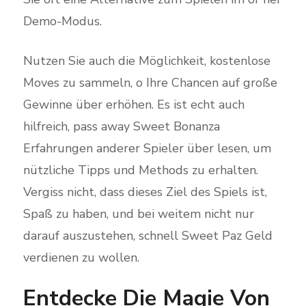
Demo-Modus.
Nutzen Sie auch die Möglichkeit, kostenlose
Moves zu sammeln, o Ihre Chancen auf große
Gewinne über erhöhen. Es ist echt auch
hilfreich, pass away Sweet Bonanza
Erfahrungen anderer Spieler über lesen, um
nützliche Tipps und Methods zu erhalten.
Vergiss nicht, dass dieses Ziel des Spiels ist,
Spaß zu haben, und bei weitem nicht nur
darauf auszustehen, schnell Sweet Paz Geld
verdienen zu wollen.
Entdecke Die Magie Von