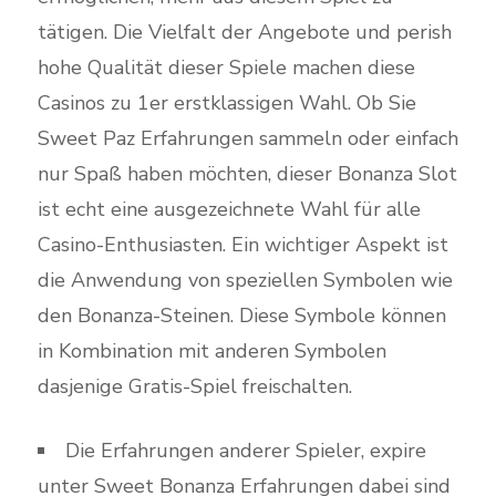
tätigen. Die Vielfalt der Angebote und perish
hohe Qualität dieser Spiele machen diese
Casinos zu 1er erstklassigen Wahl. Ob Sie
Sweet Paz Erfahrungen sammeln oder einfach
nur Spaß haben möchten, dieser Bonanza Slot
ist echt eine ausgezeichnete Wahl für alle
Casino-Enthusiasten. Ein wichtiger Aspekt ist
die Anwendung von speziellen Symbolen wie
den Bonanza-Steinen. Diese Symbole können
in Kombination mit anderen Symbolen
dasjenige Gratis-Spiel freischalten.
Die Erfahrungen anderer Spieler, expire
unter Sweet Bonanza Erfahrungen dabei sind