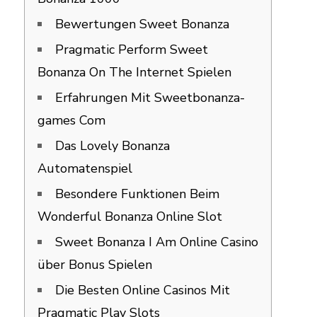
Bewertungen Sweet Bonanza
Pragmatic Perform Sweet
Bonanza On The Internet Spielen
Erfahrungen Mit Sweetbonanza-
games Com
Das Lovely Bonanza
Automatenspiel
Besondere Funktionen Beim
Wonderful Bonanza Online Slot
Sweet Bonanza I Am Online Casino
über Bonus Spielen
Die Besten Online Casinos Mit
Pragmatic Play Slots