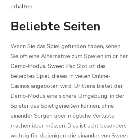
erhalten.
Beliebte Seiten
Wenn Sie das Spiel gefunden haben, sehen
Sie oft eine Alternative zum Spielen im or her
Demo-Modus. Sweet Paz Slot ist das
beliebtes Spiel, dieses in vielen Online-
Casinos angeboten wird. Drittens bietet der
Demo-Modus eine sichere Umgebung, in der
Spieler das Spiel genießen können, ohne
einander Sorgen über mögliche Verluste
machen über müssen. Dies ist echt besonders
wichtig für diejenigen, die einander von Sweet