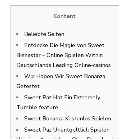
Content
Beliebte Seiten
Entdecke Die Magie Von Sweet
Bienestar – Online Spielen Within
Deutschlands Leading Online-casinos
Wie Haben Wir Sweet Bonanza
Getestet
Sweet Paz Hat Ein Extremely
Tumble-feature
Sweet Bonanza Kostenlos Spielen
Sweet Paz Unentgeltlich Spielen