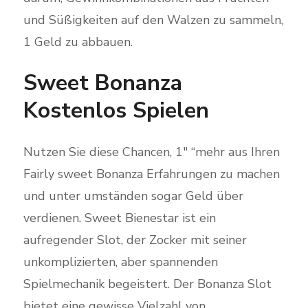
und Süßigkeiten auf den Walzen zu sammeln,
1 Geld zu abbauen.
Sweet Bonanza
Kostenlos Spielen
Nutzen Sie diese Chancen, 1″ “mehr aus Ihren
Fairly sweet Bonanza Erfahrungen zu machen
und unter umständen sogar Geld über
verdienen. Sweet Bienestar ist ein
aufregender Slot, der Zocker mit seiner
unkomplizierten, aber spannenden
Spielmechanik begeistert. Der Bonanza Slot
bietet eine gewisse Vielzahl von