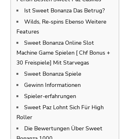
Ist Sweet Bonanza Das Betrug?
Wilds, Re-spins Ebenso Weitere
Features
Sweet Bonanza Online Slot
Machine Game Spielen [ Chf Bonus +
30 Freispiele] Mit Starvegas
Sweet Bonanza Spiele
Gewinn Informationen
Spieler-erfahrungen
Sweet Paz Lohnt Sich Für High
Roller
Die Bewertungen Über Sweet
Bonanza 1000