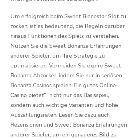
Um erfolgreich beim Sweet Bienestar Slot zu
zocken, ist es bedeutend, die Regeln darüber
hinaus Funktionen des Spiels zu verstehen.
Nutzen Sie die Sweet Bonanza Erfahrungen
anderer Spieler, um Ihre Strategie zu
optimalisieren. Vermeiden Sie expire Sweet
Bonanza Abzocker, indem Sie nur in seriösen
Bonanza Casinos spielen. Ein gutes Online-
Casino bietet” “nicht nur das Basisspiel,
sondern auch wichtige Varianten und hohe
Auszahlungsraten. Lesen Sie dazu auch
Rezensionen und Sweet Bonanza Erfahrungen
anderer Spieler, um ein genaueres Bild zu