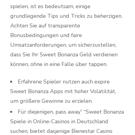
spielen, ist es bedeutsam, einige
grundlegende Tips und Tricks zu beherzigen.
Achten Sie auf transparente
Bonusbedingungen und faire
Umsatzanforderungen, um sicherzustellen,
dass Sie Ihr Sweet Bonanza Geld verdienen
können, ohne in eine Falle über tappen.
Erfahrene Spieler nutzen auch expire
Sweet Bonanza Apps mit hoher Volatilität,
um größere Gewinne zu erzielen.
Für diejenigen, pass away” “Sweet Bonanza
Spiele in Online-Casinos in Deutschland
suchen, bietet dasjenige Bienestar Casino