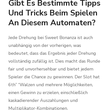
Gibt Es Bestimmte Tipps
Und Tricks Beim Spielen
An Diesem Automaten?
Jede Drehung bei Sweet Bonanza ist auch
unabhängig von der vorherigen, was
bedeutet, dass das Ergebnis jeder Drehung
vollständig zufällig ist. Dies macht das Runde
fair und unvorhersehbar und bietet jedem
Spieler die Chance zu gewinnen. Der Slot hat
6th” “Walzen und mehrere Möglichkeiten,
einen Gewinn zu erzielen, einschließlich
kaskadierender Auszahlungen und
Multiplikator-Kombinationen.