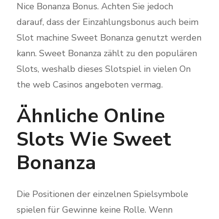
Nice Bonanza Bonus. Achten Sie jedoch
darauf, dass der Einzahlungsbonus auch beim
Slot machine Sweet Bonanza genutzt werden
kann. Sweet Bonanza zählt zu den populären
Slots, weshalb dieses Slotspiel in vielen On
the web Casinos angeboten vermag.
Ähnliche Online
Slots Wie Sweet
Bonanza
Die Positionen der einzelnen Spielsymbole
spielen für Gewinne keine Rolle. Wenn