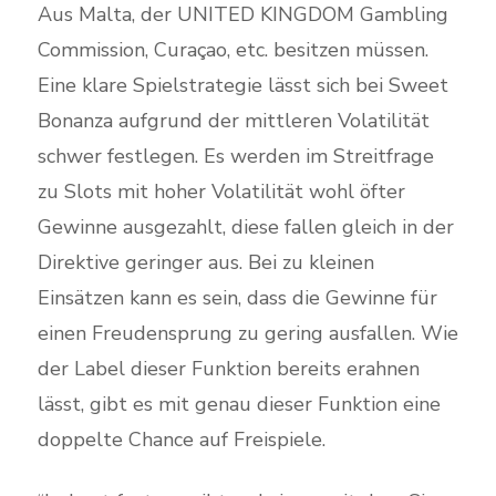
Aus Malta, der UNITED KINGDOM Gambling
Commission, Curaçao, etc. besitzen müssen.
Eine klare Spielstrategie lässt sich bei Sweet
Bonanza aufgrund der mittleren Volatilität
schwer festlegen. Es werden im Streitfrage
zu Slots mit hoher Volatilität wohl öfter
Gewinne ausgezahlt, diese fallen gleich in der
Direktive geringer aus. Bei zu kleinen
Einsätzen kann es sein, dass die Gewinne für
einen Freudensprung zu gering ausfallen. Wie
der Label dieser Funktion bereits erahnen
lässt, gibt es mit genau dieser Funktion eine
doppelte Chance auf Freispiele.