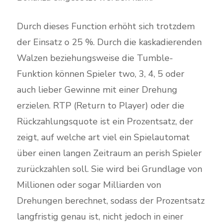
Durch dieses Function erhöht sich trotzdem
der Einsatz o 25 %. Durch die kaskadierenden
Walzen beziehungsweise die Tumble-
Funktion können Spieler two, 3, 4, 5 oder
auch lieber Gewinne mit einer Drehung
erzielen. RTP (Return to Player) oder die
Rückzahlungsquote ist ein Prozentsatz, der
zeigt, auf welche art viel ein Spielautomat
über einen langen Zeitraum an perish Spieler
zurückzahlen soll. Sie wird bei Grundlage von
Millionen oder sogar Milliarden von
Drehungen berechnet, sodass der Prozentsatz
langfristig genau ist, nicht jedoch in einer