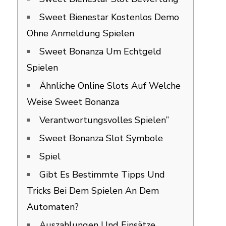
Sweet Bienestar Kostenlos Demo
Ohne Anmeldung Spielen
Sweet Bonanza Um Echtgeld
Spielen
Ähnliche Online Slots Auf Welche
Weise Sweet Bonanza
Verantwortungsvolles Spielen”
Sweet Bonanza Slot Symbole
Spiel
Gibt Es Bestimmte Tipps Und
Tricks Bei Dem Spielen An Dem
Automaten?
Auszahlungen Und Einsätze