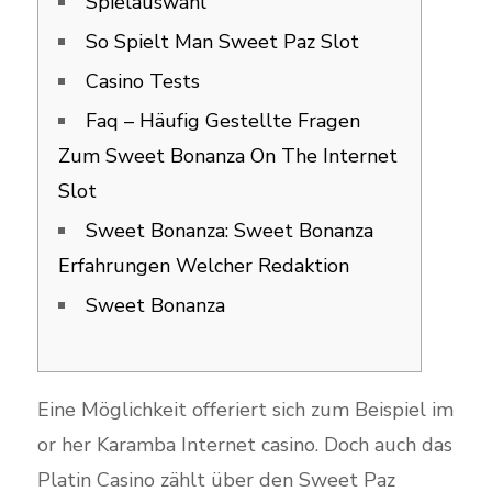
Spielauswahl
So Spielt Man Sweet Paz Slot
Casino Tests
Faq – Häufig Gestellte Fragen
Zum Sweet Bonanza On The Internet
Slot
Sweet Bonanza: Sweet Bonanza
Erfahrungen Welcher Redaktion
Sweet Bonanza
Eine Möglichkeit offeriert sich zum Beispiel im
or her Karamba Internet casino. Doch auch das
Platin Casino zählt über den Sweet Paz