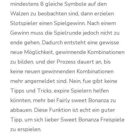
mindestens 8 gleiche Symbole auf den
Walzen zu beobachten sind, dann erzielen
Slotspieler einen Spielgewinn. Nach einem
Gewinn muss die Spielrunde jedoch nicht zu
ende gehen. Dadurch entsteht eine gewisse
neue Möglichkeit, gewinnende Kombinationen
zu bilden, und der Prozess dauert an, bis
keine neuen gewinnenden Kombinationen
mehr angemeldet sind. Nein, fue gibt keine
Tipps und Tricks, expire Spielern helfen
könnten, mehr bei Fairly sweet Bonanza zu
abbauen. Diese Funktion ist echt ein guter
Tipp, um sich lieber Sweet Bonanza Freispiele
zu erspielen.