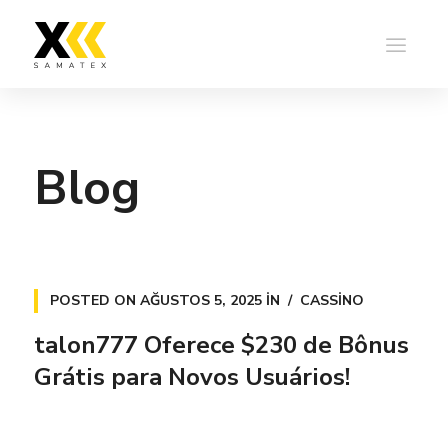
Blog
POSTED ON
AĞUSTOS 5, 2025
IN
CASSINO
talon777 Oferece $230 de Bônus
Grátis para Novos Usuários!