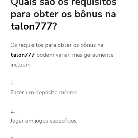
Quais são os requisitos
para obter os bônus na
talon777
?
Os requisitos para obter os bônus na
talon777
podem variar, mas geralmente
incluem:
Fazer um depósito mínimo.
Jogar em jogos específicos.