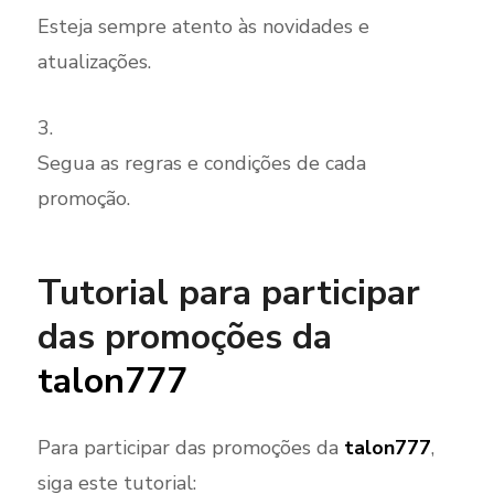
Esteja sempre atento às novidades e
atualizações.
Segua as regras e condições de cada
promoção.
Tutorial para participar
das promoções da
talon777
Para participar das promoções da
talon777
,
siga este tutorial: