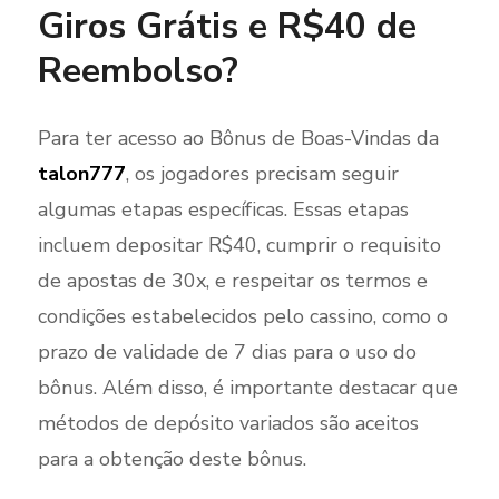
Giros Grátis e R$40 de
Reembolso?
Para ter acesso ao Bônus de Boas-Vindas da
talon777
, os jogadores precisam seguir
algumas etapas específicas. Essas etapas
incluem depositar R$40, cumprir o requisito
de apostas de 30x, e respeitar os termos e
condições estabelecidos pelo cassino, como o
prazo de validade de 7 dias para o uso do
bônus. Além disso, é importante destacar que
métodos de depósito variados são aceitos
para a obtenção deste bônus.