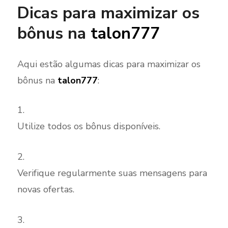
Dicas para maximizar os
bônus na
talon777
Aqui estão algumas dicas para maximizar os
bônus na
talon777
:
Utilize todos os bônus disponíveis.
Verifique regularmente suas mensagens para
novas ofertas.