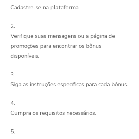
Cadastre-se na plataforma.
Verifique suas mensagens ou a página de
promoções para encontrar os bônus
disponíveis.
Siga as instruções específicas para cada bônus.
Cumpra os requisitos necessários.